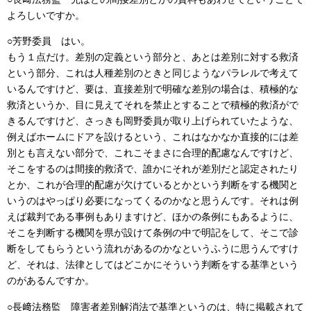
よろしいですか。
○芳野委員 はい。
もう１点だけ。差別の定義という部分と、あとは差別に対する救済
という部分、これは人種差別のときと同じようなパラレルで考えて
いるんですけど、要は、直接差別で明確な差別の場合は、積極的な
救済というか、目に見えてそれを禁止とすることで積極的救済がで
きるんですけど、さっきも岡野委員が取り上げられていたような、
例えばホームにドアを設けるという、これはなかなか直接的には差
別とも言えない部分で、これこそまさに合理的配慮なんですけど、
そこをするのは間接的救済で、誰かにそれが差別だと認定されたり
とか、これが合理的配慮が欠けているとかという判断をする機関と
いうのはやっぱり必要になってくるのかなと思うんです。それは例
えば裁判である事例もありますけど、ほかの条例にもあるように、
そこを判断する機関を県が設けて条例の中で明記をして、そこで診
断をしてもらうという流れがあるのかなというふうに思うんですけ
ど、それは、法律としてはどこかにそういう判断をする基準という
のがあるんですか。
○長﨑法務監 障害者差別解消法で基準というのは、特に掲載されて