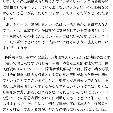
リアというのは結構あると思うんです。そういったところを積極的
に情報としてキャッチしていくようなシステムというのが必要なの
かなという思いがあったものですから、ちょっとお聞かせいただき
ました。
あともう一つ、障がい者というのはもちろん障がい者御本人なん
ですけども、家族ですとか日常的に支援をしている支援者という
方々も障がい者の中に入るという考え方はないんですけども、そう
いった位置づけというのは、法律の中ではどのように捉えられてい
ますでしょうか。
○長﨑法務監 基本的には障がい者御本人というふうに法律のほうで
は書いておるんですけれども、今回、障害者差別解消法ですと、例
えば資料１の10ページで、障害者差別解消法では、障がい者から現
に社会的障壁の除去を必要とする旨の意思表明があった場合に初め
てということでございます。ただ、御本人が意思表明できない、あ
るいは意思表明したくてもなかなかできないという場合は、やっぱ
り御家族の方、あるいはそれを助けられる方がかわりにというよう
な形で、その意思表明のかわりに補助してもらうという形になって
おりますので、そこら辺は、例えば障がい者の御本人と、保護者の
方とか補助してみえる方が、どこかの施設に行かれた場合に、障が