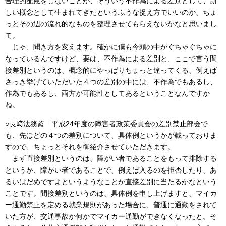
合理的配慮をしないことが、そういう不作為による差別として、新
しい概念として生まれてきたというふうな捉え方でいいのか、ちょ
っとその辺の流れ的なものを整理させてもらえないかなと思いまし
て。
じゃ、聞き方を変えます。確かに僕も今頭の中がぐちゃぐちゃに
なっているんですけど、要は、不作為による差別と、ここで言う間
接差別というのは、概念的にやっぱりちょっと違ってくる、例えば
さっき挙げていただいた４つの差別の中には、不作為でもあるし、
作為でもあるし、両方が可能性としてあるということなんですか
ね。
○長﨑法務監 平成24年度の障害者政策委員会の差別禁止部会で
も、先ほどの４つの差別について、具体例というかが載っておりま
すので、ちょっとそれを御紹介させていただきます。
まず直接差別というのは、障がい者であることをもって排除する
というか、障がい者であることで、例えば入るのを拒否したり、あ
るいはだめですよというようなことが直接差別に当たるかなという
ことです。間接差別というのは、具体例を申し上げますと、マイカ
ー通勤禁止を定める就業規則があった場合に、普通に通勤をされて
いた方が、交通事故か何かでマイカー通勤ができなくなったと。そ