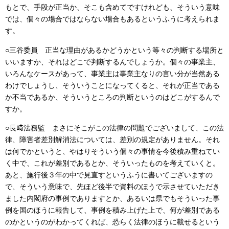
もとで、手段が正当か、そこも含めてですけれども、そういう意味
では、個々の場合ではならない場合もあるというふうに考えられま
す。
○三谷委員 正当な理由があるかどうかという等々の判断する場所と
いいますか、それはどこで判断するんでしょうか。個々の事業主、
いろんなケースがあって、事業主は事業主なりの言い分が当然ある
わけでしょうし、そういうことになってくると、それが正当である
か不当であるか、そういうところの判断というのはどこがするんで
すか。
○長﨑法務監 まさにそこがこの法律の問題でございまして、この法
律、障害者差別解消法については、差別の規定がありません。それ
は何でかというと、やはりそういう個々の事情を今後積み重ねてい
く中で、これが差別であるとか、そういったものを考えていくと。
あと、施行後３年の中で見直すというふうに書いてございますの
で、そういう意味で、先ほど後半で資料のほうで示させていただき
ました内閣府の事例でありますとか、あるいは県でもそういった事
例を国のほうに報告して、事例を積み上げた上で、何が差別である
のかというのがわかってくれば、恐らく法律のほうに載せるという