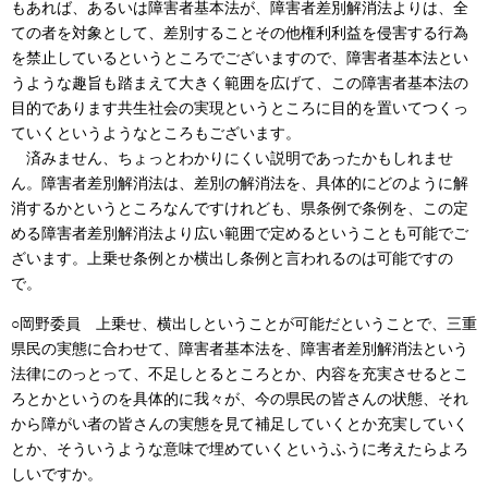
もあれば、あるいは障害者基本法が、障害者差別解消法よりは、全
ての者を対象として、差別することその他権利利益を侵害する行為
を禁止しているというところでございますので、障害者基本法とい
うような趣旨も踏まえて大きく範囲を広げて、この障害者基本法の
目的であります共生社会の実現というところに目的を置いてつくっ
ていくというようなところもございます。
済みません、ちょっとわかりにくい説明であったかもしれませ
ん。障害者差別解消法は、差別の解消法を、具体的にどのように解
消するかというところなんですけれども、県条例で条例を、この定
める障害者差別解消法より広い範囲で定めるということも可能でご
ざいます。上乗せ条例とか横出し条例と言われるのは可能ですの
で。
○岡野委員 上乗せ、横出しということが可能だということで、三重
県民の実態に合わせて、障害者基本法を、障害者差別解消法という
法律にのっとって、不足しとるところとか、内容を充実させるとこ
ろとかというのを具体的に我々が、今の県民の皆さんの状態、それ
から障がい者の皆さんの実態を見て補足していくとか充実していく
とか、そういうような意味で埋めていくというふうに考えたらよろ
しいですか。