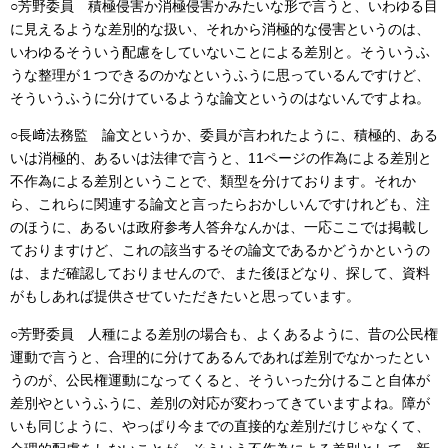
○芳野委員 積極侵害か消極侵害かみたいな形で言うと、いわゆる目
に見えるような差別的な扱い、それから消極的な侵害というのは、
いわゆるそういう配慮をしていないことによる差別と。そういうふ
うな整理が１つできるのかなというふうに思っているんですけど、
そういうふうに分けているような論文というのはないんですよね。
○長﨑法務監 論文というか、委員が言われたように、積極的、ある
いは消極的、あるいは法律で言うと、11ページの作為による差別と
不作為による差別ということで、類型を分けております。それか
ら、これらに関連する論文と言ったらおかしいんですけれども、注
のほうに、あるいは政府参考人答弁なんかは、一応ここでは掲載し
ておりますけど、これの該当するその論文であるかどうかというの
は、まだ確認しておりませんので、また後ほどなり、探して、資料
がもしあれば提供させていただきたいと思っています。
○芳野委員 人種による差別の場合も、よくあるように、昔の公民権
運動で言うと、合理的に分けてあるんであれば差別でなかったとい
うのが、公民権運動になってくると、そういった分けること自体が
差別やというふうに、差別の対応が変わってきていますよね。障が
いも同じように、やっぱり今までの直接的な差別だけじゃなくて、