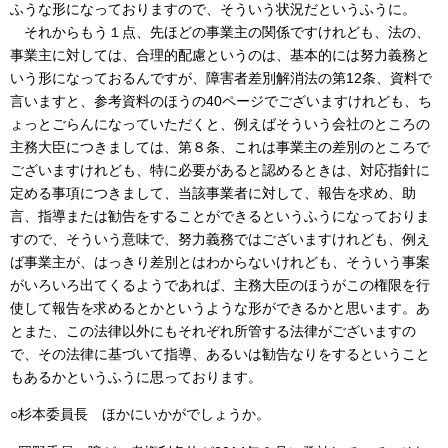
ふうな形になっておりますので、そういう状況だというふうに。
それからもう１点、先ほどの事業主の関係ですけれども、法の、
事業主に対しては、合理的配慮というのは、基本的には努力義務と
いう形になっておるんですが、障害者差別解消法の第12条、資料で
言いますと、参考資料のほうの40ページでございますけれども、ち
ょっとごらんになっていただくと、例えばそういう会社のところの
主務大臣につきましては、第８条、これは事業主の差別のところで
ございますけれども、特に必要があると認めるときは、対応指針に
定める事項につきまして、当該事業者に対して、報告を求め、助
言、指導または勧告をすることができるというふうになっておりま
すので、そういう意味で、努力義務ではございますけれども、例え
ば事業主が、はっきり差別とはわからないけれども、そういう事案
がいろいろ出てくるようであれば、主務大臣のほうがこの権限を行
使して報告を求めるとかというような形ができるかと思います。あ
とまた、この法律以外にもそれぞれ所管する法律がございますの
で、その法律に基づいて指導、あるいは勧告なりをするということ
もあるかというふうに思っております。
○杉本委員長 ほかにいかがでしょうか。