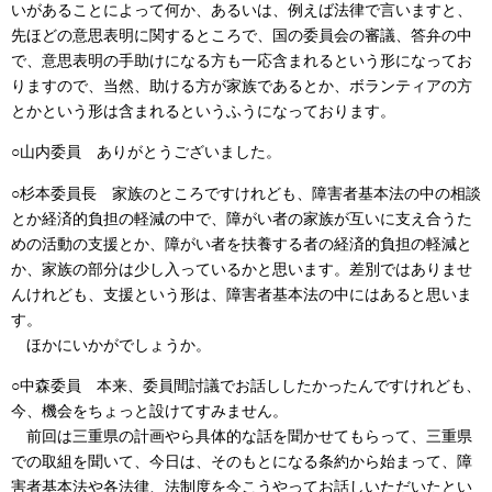
いがあることによって何か、あるいは、例えば法律で言いますと、
先ほどの意思表明に関するところで、国の委員会の審議、答弁の中
で、意思表明の手助けになる方も一応含まれるという形になってお
りますので、当然、助ける方が家族であるとか、ボランティアの方
とかという形は含まれるというふうになっております。
○山内委員 ありがとうございました。
○杉本委員長 家族のところですけれども、障害者基本法の中の相談
とか経済的負担の軽減の中で、障がい者の家族が互いに支え合うた
めの活動の支援とか、障がい者を扶養する者の経済的負担の軽減と
か、家族の部分は少し入っているかと思います。差別ではありませ
んけれども、支援という形は、障害者基本法の中にはあると思いま
す。
ほかにいかがでしょうか。
○中森委員 本来、委員間討議でお話ししたかったんですけれども、
今、機会をちょっと設けてすみません。
前回は三重県の計画やら具体的な話を聞かせてもらって、三重県
での取組を聞いて、今日は、そのもとになる条約から始まって、障
害者基本法や各法律、法制度を今こうやってお話しいただいたとい