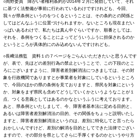
○岡野委員 障がい者権利条約が2014年２月に発効していて、それ
に基づく法整備が事前に行われているわけですけれども、今回、
我々が県条例というのをつくるということは、その条約との関係と
してはどんなふうに位置づけられますか。ないところも現在まだい
っぱいあるわけで、私たちは真ん中ぐらいですか、順番としては。
それを、条例をつくることによってどういうふうに担保されるのか
というところが具体的にのみ込めないんですけれども。
○長﨑法務監 資料１の７ページをごらんいただきたいと思うんです
が、表で、先ほどの差別行為の禁止ということで、この下段のとこ
ろにございますように、障害者差別解消法につきましては、その対
象を行政機関でありますとか事業者を対象にしているというところ
で、今回のほかの県の条例を見ておりますと、県民を対象にという
か、対象をまず県民も含めてどうしていくかというようなことが１
点、つくる意義としてはあるのかなというふうに考えております。
あと、県条例といたしまして、今、障害者基本法に定める目的と、
あるいは障害者差別解消法の目的、その関係をちょっと説明いたし
ますと、障害者差別解消法というのは、差別に特化してと言ったら
おかしいんですけど、差別の解消を目的としてできた法律でござい
ますので、その部分を県としてさらに手厚くするのかというやり方