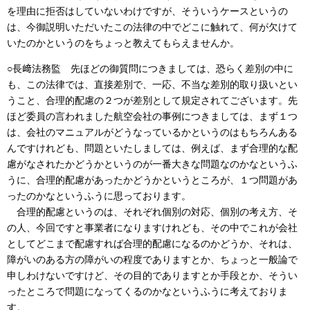
を理由に拒否はしていないわけですが、そういうケースというの
は、今御説明いただいたこの法律の中でどこに触れて、何が欠けて
いたのかというのをちょっと教えてもらえませんか。
○長﨑法務監 先ほどの御質問につきましては、恐らく差別の中に
も、この法律では、直接差別で、一応、不当な差別的取り扱いとい
うこと、合理的配慮の２つが差別として規定されてございます。先
ほど委員の言われました航空会社の事例につきましては、まず１つ
は、会社のマニュアルがどうなっているかというのはもちろんある
んですけれども、問題といたしましては、例えば、まず合理的な配
慮がなされたかどうかというのが一番大きな問題なのかなというふ
うに、合理的配慮があったかどうかというところが、１つ問題があ
ったのかなというふうに思っております。
合理的配慮というのは、それぞれ個別の対応、個別の考え方、そ
の人、今回ですと事業者になりますけれども、その中でこれが会社
としてどこまで配慮すれば合理的配慮になるのかどうか、それは、
障がいのある方の障がいの程度でありますとか、ちょっと一般論で
申しわけないですけど、その目的でありますとか手段とか、そうい
ったところで問題になってくるのかなというふうに考えておりま
す。