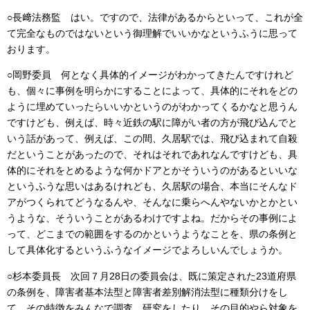
○長﨑法務監 はい。ですので、法律があるからといって、これが全
て完全なものではないという御理解でいいかなというふうに思って
おります。
○岡野委員 何となく具体的イメージがわかってきたんですけれど
も、個々に事例を明らかにすることによって、具体的にそれをどの
ように埋めていったらいいかというのがわかってくるかなと思うん
ですけども、例えば、時々近鉄の駅に障がい者の方が飛び込んでと
いう話があって、例えば、この間、久居駅では、飛び込まれて自殺
だということがあったので、それはそれであれなんですけども、具
体的にそれをとめるような何かドアとかそういうのがあるといいな
というふうな思いはあるけれども、久居駅の場合、本当にそんなド
アがつくられてどうなるんや、そんなに乗らへんやないかとかとい
うような、そういうことがあるわけですよね。だからその事例によ
って、どこまでの範囲をするのかというようなことを、県の条例と
して具体化するというふうなイメージでよろしいんでしょうか。
○杉本委員長 次回７月28日の委員会は、既に策定された23道府県
の条例を、障害者基本法型と障害者差別解消法型に種類分けをし
て、その特徴をみんなで調査、研究をしたり、その目的やら対象を