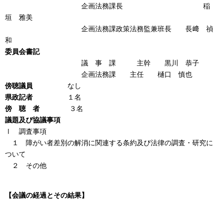
企画法務課長 稲
垣 雅美
企画法務課政策法務監兼班長 長﨑 禎
和
委員会書記
議 事 課 主幹 黒川 恭子
企画法務課 主任 樋口 慎也
傍聴議員
なし
県政記者
１名
傍 聴 者
３名
議題及び協議事項
Ⅰ 調査事項
１ 障がい者差別の解消に関連する条約及び法律の調査・研究に
ついて
２ その他
【会議の経過とその結果】