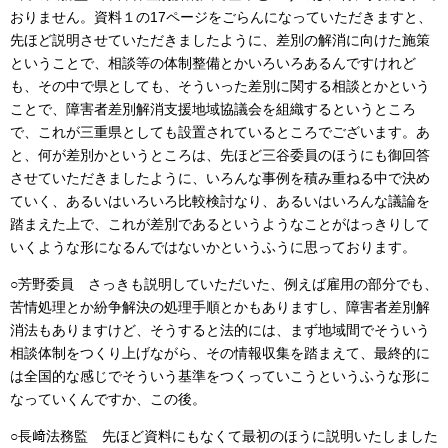
おりません。資料１の17ページをごらんになっていただきますと、
先ほど説明させていただきましたように、差別の解消に向けた施策
ということで、相談等の体制整備とかいろいろあるんですけれど
も、その中で県としても、そういった差別に関する相談とかという
ことで、障害者差別解消支援地域協議会を組織するというところ
で、これが三重県としても設置されているところでございます。あ
と、何が差別かというところは、先ほど三谷委員のほうにも御回答
させていただきましたように、いろんな事例を積み重ねる中で決め
ていく、あるいはいろいろ比較検討なり、あるいはいろんな議論を
踏まえた上で、これが差別であるというようなことがはっきりして
いくような形になるんではないかというふうに思っております。
○芳野委員 さっきも説明していただいた、例えば雇用の部分でも、
苦情処理とか紛争解決の処理手順とかもありますし、障害者差別解
消法もありますけど、そうすると法的には、まず地域間でそういう
相談体制をつくり上げながら、その情報収集を踏まえて、最終的に
は全国的な感じでそういう基準をつくっていこうというふうな形に
なっていくんですか、この後。
○長﨑法務監 先ほど資料にもなくて最初のほうに説明いたしました