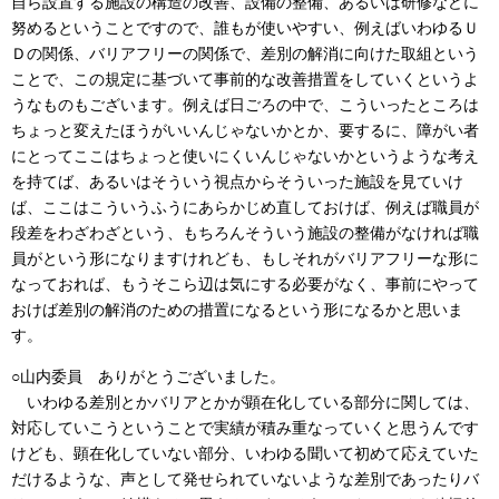
自ら設置する施設の構造の改善、設備の整備、あるいは研修などに
努めるということですので、誰もが使いやすい、例えばいわゆるＵ
Ｄの関係、バリアフリーの関係で、差別の解消に向けた取組という
ことで、この規定に基づいて事前的な改善措置をしていくというよ
うなものもございます。例えば日ごろの中で、こういったところは
ちょっと変えたほうがいいんじゃないかとか、要するに、障がい者
にとってここはちょっと使いにくいんじゃないかというような考え
を持てば、あるいはそういう視点からそういった施設を見ていけ
ば、ここはこういうふうにあらかじめ直しておけば、例えば職員が
段差をわざわざという、もちろんそういう施設の整備がなければ職
員がという形になりますけれども、もしそれがバリアフリーな形に
なっておれば、もうそこら辺は気にする必要がなく、事前にやって
おけば差別の解消のための措置になるという形になるかと思いま
す。
○山内委員 ありがとうございました。
いわゆる差別とかバリアとかが顕在化している部分に関しては、
対応していこうということで実績が積み重なっていくと思うんです
けども、顕在化していない部分、いわゆる聞いて初めて応えていた
だけるような、声として発せられていないような差別であったりバ