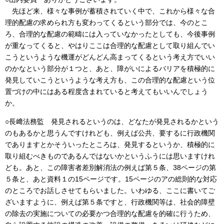
先ほど来、様々な事例が蓄積されていく中で、これから様々な合
理的配慮の求められ方も変わってくるという部分では、今のとこ
ろ、合理的な配慮の範疇には入っていなかったとしても、今後事例
が重なってくると、やはりここは合理的な配慮として取り組んでい
こうというような機運がどんどん高まってくるという考え方でいい
のかなという部分が１つと、あと、障がいによるバリアを積極的に
発見していこうというような考え方も、この合理的な配慮という位
置づけの中にはある程度含まれていると考えてもいいんでしょう
か。
○長﨑法務監 発見されるというのは、どなたが発見されるかという
のもあるかと思うんですけれども、例えば公共、要するに行政機関
でありますとかそういったところは、発見するというか、積極的に
取り組むべきものであるんではないかというふうには思いますけれ
ども。あと、この障害者差別解消法の例えば第５条、38ページの第
５条と、あと資料１の15ページです。15ページのアの総則的な対応
のところでお話しさせてもらいました。いわゆる、ここに書いてご
ざいますように、例えば第５条ですと、行政機関等は、社会的障壁
の除去の実施についての必要かつ合理的な配慮を的確に行うため、