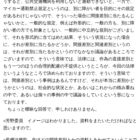
うすると、公共交通機関を利用しないと通勤できないと。一方で、
マイカー通勤禁止規定というのは、別に障がい者を目的にその規定
があるわけじゃないので、そういった場合に間接差別に当たるんじ
ゃないかと。一般的な規定、例えば外形的に、一般の方も、別に障
がい者の方でも対象としない、一般的に中立的な規則がございまし
て、それを形式的に当てはめた結果、そういう状況になった場合
に、それが差別に当たるかどうか。間接差別と関連差別というの
は、それが差別に当たるかというのでなかなか議論があるところで
ございますので、そういう意味では、法律には、作為の直接差別と
もう一つのほうの合理的配慮の不提供というところが、今回の法律
というようなところで決められておりますので、そういう意味で
は、間接差別という事例はあるんですけど、それが本当に差別かど
うかというのは、社会的な状況とか、あるいはこれからの積み重ね
の中で、あるいは個々の事例の中で議論をしていくという形になっ
ております。
ちょっと曖昧な回答で、申しわけありません。
○芳野委員 イメージはわかりました。資料をまたいただければなと
思いますので。
○長﨑法務監 先ほどの間接差別とかの資料もあわせてということで