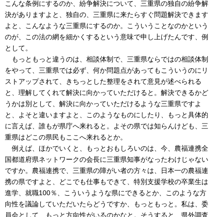
こんな条例にするのか、紛争解決について、三重県の独自の紛争解
決がありますよと、独自の、三重県に来たらすぐ問題解決できます
よと、こんなような三重県にするのか。こういうことなのかという
のが、この法の網を細かくするという意味で申し上げたんです、例
として。
もっともっと違うのは、相談体制で、三重県ならではの相談体制
をやって、三重県では必ず、何か問題点があってもこういうのにリ
ストアップされて、きちっとした整理をされて意見が述べられる
と、理解してくれて解決に向かっていただけると。解決できるかど
うかは別として、解決に向かっていただけるような三重県ですよ
と、よそと違いますよと、このようなものにしたり、もっと具体的
に言えば、誰もが県庁へ来れると。よその県では知らんけども、三
重県はどこの県民もここへ来れるとか。
例えば、ほかでいくと、もっとおもしろいのは、今、農福連携全
国都道府県ネットワークの会長に三重県知事がなったわけじゃない
ですか。農福連携で、三重県の障がい者の方々は、日本一の農福連
携の県ですよと、どこでも仕事もできて、特別支援学校の卒業生は
進学、就職100％、こういうような県にできるとか、このような方
向性を議論していただいたらどうですか、もっともっと。私は、委
員会として、もっと方向性がいるのかなと。そうすると、県外調査