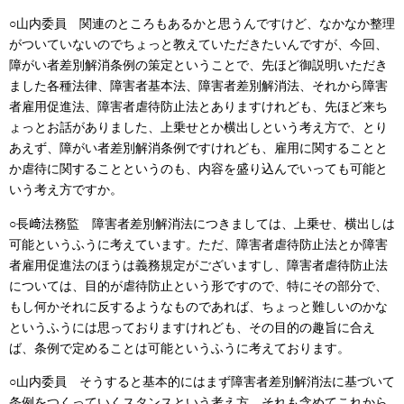
○山内委員 関連のところもあるかと思うんですけど、なかなか整理
がついていないのでちょっと教えていただきたいんですが、今回、
障がい者差別解消条例の策定ということで、先ほど御説明いただき
ました各種法律、障害者基本法、障害者差別解消法、それから障害
者雇用促進法、障害者虐待防止法とありますけれども、先ほど来ち
ょっとお話がありました、上乗せとか横出しという考え方で、とり
あえず、障がい者差別解消条例ですけれども、雇用に関することと
か虐待に関することというのも、内容を盛り込んでいっても可能と
いう考え方ですか。
○長﨑法務監 障害者差別解消法につきましては、上乗せ、横出しは
可能というふうに考えています。ただ、障害者虐待防止法とか障害
者雇用促進法のほうは義務規定がございますし、障害者虐待防止法
については、目的が虐待防止という形ですので、特にその部分で、
もし何かそれに反するようなものであれば、ちょっと難しいのかな
というふうには思っておりますけれども、その目的の趣旨に合え
ば、条例で定めることは可能というふうに考えております。
○山内委員 そうすると基本的にはまず障害者差別解消法に基づいて
条例をつくっていくスタンスという考え方、それも含めてこれから