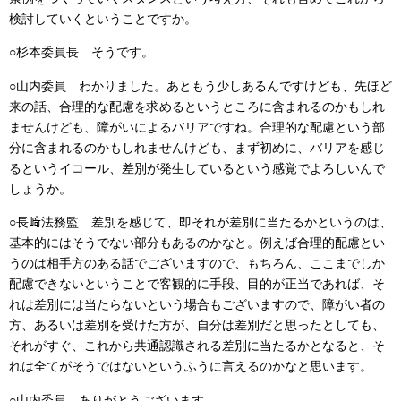
検討していくということですか。
○杉本委員長 そうです。
○山内委員 わかりました。あともう少しあるんですけども、先ほど
来の話、合理的な配慮を求めるというところに含まれるのかもしれ
ませんけども、障がいによるバリアですね。合理的な配慮という部
分に含まれるのかもしれませんけども、まず初めに、バリアを感じ
るというイコール、差別が発生しているという感覚でよろしいんで
しょうか。
○長﨑法務監 差別を感じて、即それが差別に当たるかというのは、
基本的にはそうでない部分もあるのかなと。例えば合理的配慮とい
うのは相手方のある話でございますので、もちろん、ここまでしか
配慮できないということで客観的に手段、目的が正当であれば、そ
れは差別には当たらないという場合もございますので、障がい者の
方、あるいは差別を受けた方が、自分は差別だと思ったとしても、
それがすぐ、これから共通認識される差別に当たるかとなると、そ
れは全てがそうではないというふうに言えるのかなと思います。
○山内委員 ありがとうございます。