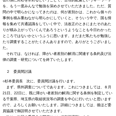
を、もう一度みんなで勉強を深めさせていただきました。ただ、質
問の中で明らかになってきたのは、何が差別かは、これから個々の
事例を積み重ねながら明らかにしていくと。そういう中で、国も情
報を集めて共通認識をしていく中で、法改正のときにまたそのあた
りが積み上がっていくんであろうというようなことも今日わかった
ところではないかというふうに思います。まだまだ私たちが勉強し
たり調査することがたくさんありますので。ありがとうございまし
た。
それでは、なければ、障がい者差別の解消に関連する条約及び法
律の調査・研究についてを終了いたします。
２ 委員間討議
○杉本委員長 次に、委員間討議を行います。
まず、県外調査についてであります。これにつきましては、８月
21日、22日に、既に障がい者差別の解消に関する条例を制定してい
る千葉県、埼玉県の取組状況等の調査を中心に行いたいと思います
ので、よろしくお願いいたします。詳細につきましては、後ほど委
員協議で御説明させていただきます。