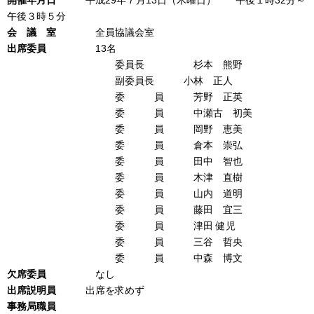
開催年月日
平成29年７月13日（木曜日） 午後１時32分～
午後３時５分
会 議 室
全員協議会室
出席委員
13名
委員長 杉本 熊野
副委員長 小林 正人
委 員 芳野 正英
委 員 中瀬古 初美
委 員 岡野 恵美
委 員 倉本 崇弘
委 員 田中 智也
委 員 木津 直樹
委 員 山内 道明
委 員 藤田 宜三
委 員 津田 健児
委 員 三谷 哲央
委 員 中森 博文
欠席委員
なし
出席説明員
出席を求めず
事務局職員