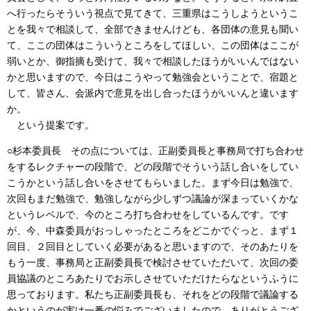
へ行ったらそういう視点で見てきて、三重県はこうしようというこ
とを我々で相談して、全部できませんけども、各団体の意見も聞い
て、ここの団体はこういうところをしてほしい、この団体はここが
弱いとか、御指摘も受けて、我々で相談したほうがいいんではない
かと思いますので、今日はこうやって勉強会ということで、宿題と
して、皆さん、会派内で意見を出し合ったほうがいいんと違います
か。
という提案です。
○杉本委員長 その点については、正副委員長と事務局で打ち合わせ
をするレクチャーの段階で、どの段階でそういう話し合いをしてい
こうかという話し合いをさせてもらいました。まず今日は勉強で、
次回もまだ勉強で、勉強しながら少しずつ議論が深まっていくかな
というレベルで、今のところ打ち合わせをしているんです。です
が、今、中森委員がおっしゃったところをどこかでぐっと、まず１
回目、２回目としていく必要があると思いますので、そのあたりを
もう一度、事務局と正副委員長で検討させていただいて、次回の委
員協議のところあたりでお示しさせていただけたらなというふうに
思っております。私たち正副委員長も、それをどの段階で議論する
かというのが実は一番の悩みでございましたので、ありがとうござ