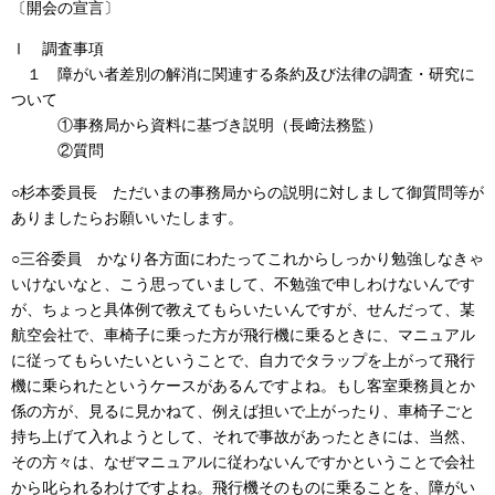
〔開会の宣言〕
Ⅰ 調査事項
１ 障がい者差別の解消に関連する条約及び法律の調査・研究に
ついて
①事務局から資料に基づき説明（長﨑法務監）
②質問
○杉本委員長 ただいまの事務局からの説明に対しまして御質問等が
ありましたらお願いいたします。
○三谷委員 かなり各方面にわたってこれからしっかり勉強しなきゃ
いけないなと、こう思っていまして、不勉強で申しわけないんです
が、ちょっと具体例で教えてもらいたいんですが、せんだって、某
航空会社で、車椅子に乗った方が飛行機に乗るときに、マニュアル
に従ってもらいたいということで、自力でタラップを上がって飛行
機に乗られたというケースがあるんですよね。もし客室乗務員とか
係の方が、見るに見かねて、例えば担いで上がったり、車椅子ごと
持ち上げて入れようとして、それで事故があったときには、当然、
その方々は、なぜマニュアルに従わないんですかということで会社
から叱られるわけですよね。飛行機そのものに乗ることを、障がい