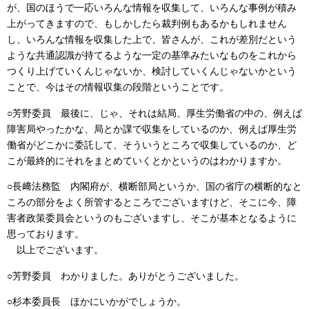
が、国のほうで一応いろんな情報を収集して、いろんな事例が積み
上がってきますので、もしかしたら裁判例もあるかもしれません
し、いろんな情報を収集した上で、皆さんが、これが差別だという
ような共通認識が持てるような一定の基準みたいなものをこれから
つくり上げていくんじゃないか、検討していくんじゃないかという
ことで、今はその情報収集の段階ということです。
○芳野委員 最後に、じゃ、それは結局、厚生労働省の中の、例えば
障害局やったかな、局とか課で収集をしているのか、例えば厚生労
働省がどこかに委託して、そういうところで収集しているのか、ど
こが最終的にそれをまとめていくとかというのはわかりますか。
○長﨑法務監 内閣府が、横断部局というか、国の省庁の横断的なと
ころの部分をよく所管するところでございますけど、そこに今、障
害者政策委員会というのもございますし、そこが基本となるように
思っております。
以上でございます。
○芳野委員 わかりました。ありがとうございました。
○杉本委員長 ほかにいかがでしょうか。