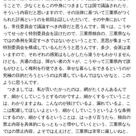
うことで、少なくともこの中身につきましては国で議論されたり、
そういう内容だと思いますので、その法律に基づいて三重県がつく
られた計画というのを前回お話しいただいて、その中身において
も、常任委員会で議論すべき内容だと思うんです。我々は、こうや
ってせっかく特別委員会を設けたので、三重県独自の、三重県なら
ではの条例を策定すべきではないかということで、意思が集まって
特別委員会を構成しているんだろうと思うんです。多少、会派は違
いますので、それぞれの感覚はもしかしたら違うかもわかりません
けども、共通の念は、障がい者の方々が、こうやって三重県内で誰
もがひとしく権利を行使できる、幸せな暮らしをできるというのが
究極の目的だろうというのは共通しているんではないかなと、この
ように思うんです。
つきましては、私が言いたかったのは、網がたくさんあるんで
す、細かくしていこうとするのかですよ。細かくするっていうこと
は、わかりますよね。こんなのが抜けているよ、漏れているよ、こ
こは配慮してほしいよという、細かくしていこうというような条例
にするのか。細かくするということは、はっきり言うたら、独自の
禁止内容を具体的にもっともっと増やしていくという、三重県なら
ではの禁止内容。よそではええけど、三重県は非常に厳しいねと、