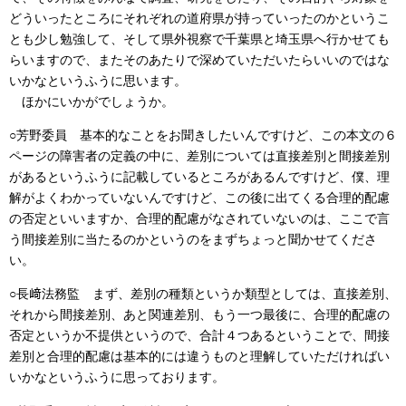
どういったところにそれぞれの道府県が持っていったのかというこ
とも少し勉強して、そして県外視察で千葉県と埼玉県へ行かせても
らいますので、またそのあたりで深めていただいたらいいのではな
いかなというふうに思います。
ほかにいかがでしょうか。
○芳野委員 基本的なことをお聞きしたいんですけど、この本文の６
ページの障害者の定義の中に、差別については直接差別と間接差別
があるというふうに記載しているところがあるんですけど、僕、理
解がよくわかっていないんですけど、この後に出てくる合理的配慮
の否定といいますか、合理的配慮がなされていないのは、ここで言
う間接差別に当たるのかというのをまずちょっと聞かせてくださ
い。
○長﨑法務監 まず、差別の種類というか類型としては、直接差別、
それから間接差別、あと関連差別、もう一つ最後に、合理的配慮の
否定というか不提供というので、合計４つあるということで、間接
差別と合理的配慮は基本的には違うものと理解していただければい
いかなというふうに思っております。