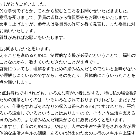
ありがとうございました。
的な事例ですとか、これから望むところをお聞かせいただきました。
意見を受けまして、委員の皆様から御質疑等をお願いをいたします。
申し上げますが、参考人は委員長の許可を得て発言し、また委員に対
お願いいたします。
質疑があればお願いをいたします。
点お聞きしたいと思います。
ることを進めるために、制度的な支援が必要だということで、福祉の
ことなのかを、教えていただきたいことが１点です。
発についても、理解をするための踏み込んだものでないと意味がない
か理解しにくいものですから、そのあたり、具体的にこういったことを
点お願いします。
２点お尋ねですけれども、いろんな障がい者に対する、特に私の場合視
ための施策というのは、いろいろなされておりますけれども、まだまだ
か、仕事をすればそれなりの収入は得られるわけですけれども、平均
ろいろ逼迫しているということはありますので、そういう生活を支える
練のための、より踏み込んだ施策がさらに必要だろうと思います。
ますと、自立のためには、やはり、人生の中途で失明をされる方が最
体的な生活スキルの訓練、あるいは外出のための歩行のスキルを上達す