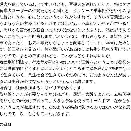
犬を使っているわけですけれども、盲導犬を連れていると、特にタク
盲導犬ユーザーの仲間たちから聞くと、タクシーの乗車拒否というのは
解というか、心にないというか、私からすれば、そういう言葉遣いを
うような言い方をされるわけですけれども、不幸だとか恵まれていると
、周りから言われる筋合いのものではないというふうに、私は思うんで
ここをちょっと配慮しますねというのは、少し違うなと、最近ではそ
寧であったり、お気の毒だからちょっと配慮してここに、本当はだめな
で、第三者から見ると、何か障がいがあるゆえに特別の恩恵を受けてい
いなので、まとめですけれども、これからどうすればいいか。
差別解消法で、行政等が障がい者について理解をということで啓発を
には具体的にどうすればいいかというところまで踏み込んだ啓発でない
で生きていく、共生社会で生きていくためには、どのような方法があっ
るいは事業が必要なんだろうというふうに思います。
場合は、社会参加するにはバリアがあります。
取り除くことが必要なんですけれども、最近、大阪でまたホーム転落事
りからの声かけであって、大きな予算を使ってホームドア、なかなか
ういうことが徹底すれば、あのような事故は防げるのではないかなと思
したので、以上とさせていただきます。
の質疑