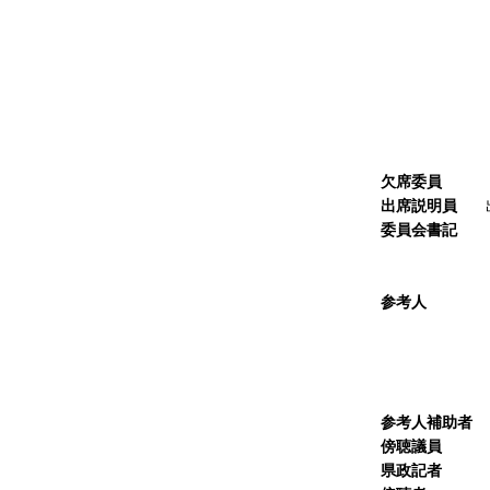
委員
委員
委員
委員
委員
委員
委員
欠席委員
な
出席説明員
出
委員会書記
議事課
企画法
参考人
４
社会福祉
三重
特定非営
一般財団
参考人補助者
傍聴議員
な
県政記者
１