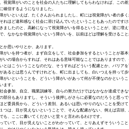
、視覚障がいのことを社会の人たちに理解してもらわなければ、この差
に確信するようになりました。
がいといえば、たくさんおられましたし、町には視覚障がい者の多く
それほど違和感なく社会に溶け込んでいたということもあったのですけ
きましたのと、高齢になって視覚障がいを得るということが、逆に増え
、なかなか視覚障がいという障がいを、以前ほどは理解を受けること
とか思いやりとか、あります。
障がいを持つ者が、まず自立をして、社会参加をするということが基本
いの場合からすれば、それはある意味可能なことではありますので、
いとはこういうことなのだな、そうすればどういう配慮とか、バリアを
があるとは思うんですけれども、町に出ましても、白いつえを持って歩
障がいということを、どういう障がいがあって何が不便なのかというこ
います。
会参加、自立、職業訓練等、自らの努力だけではなかなか達成できな
の部分もありますし、そういう後押しがさらに必要なのだろうと思って
ど委員長から、どういう差別、あるいは思いやりのないことを受けて
１つは、目が見えないということで、そんな配慮がない、例えば店頭、
でも、ここに書いてくださいと堂々と言われるわけです。
っていて、目が見えないことがわかっていて、とりあえずそういうこと