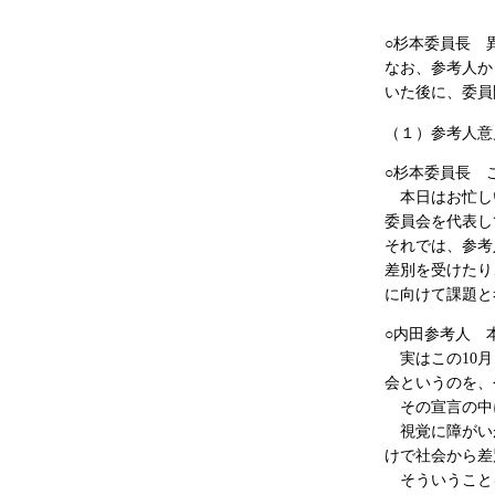
〔「異
○杉本委員長 
なお、参考人か
いた後に、委員
（１）参考人意
○杉本委員長 
本日はお忙し
委員会を代表し
それでは、参考
差別を受けたり
に向けて課題と
○内田参考人 
実はこの10月
会というのを、
その宣言の中
視覚に障がいが
けで社会から差
そういうことを