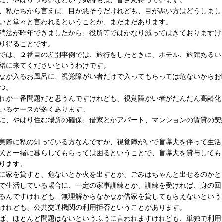
に、やはりつらいなという気持ちは、皆さん持っています。
私たちから言えば、目が悪そうだけれども、目が悪い方はどうしまし
いと堂々と言われるということが、まだまだあります。
法が昨年できましたから、役所等ではかなり減ってはきておりますけ
り得ることです。
は、２番目の差別事例では、旅行をしたときに、ホテル、旅館あるい
緒に来てくださいというわけです。
が入るお風呂に、視覚障がい者だけで入ってもらっては危ないからお
つ。
が一番問題だと思うんですけれども、視覚障がい者がだんだん高齢化
いるケースが多くあります。
、やはり住む場所の確保、借家とかアパート、マンションの賃貸の契
際に私の知っている方なんですが、視覚障がいで盲導犬を伴って生活
犬と一緒に暮らしてもらっては困るということで、盲導犬を貸与しても
ります。
に家を貸すと、危ないとか火を出すとか、ごみはちゃんと出せるのかと
生活している場合に、一定の家事訓練とか、訓練を受ければ、身の回
るんですけれども、無理解からなかなか借家を貸してもらえないという
けれども、公共交通機関の利用拒否ということがあります。
ば、ほとんど問題はないというふうに言われますけれども、単独で利用