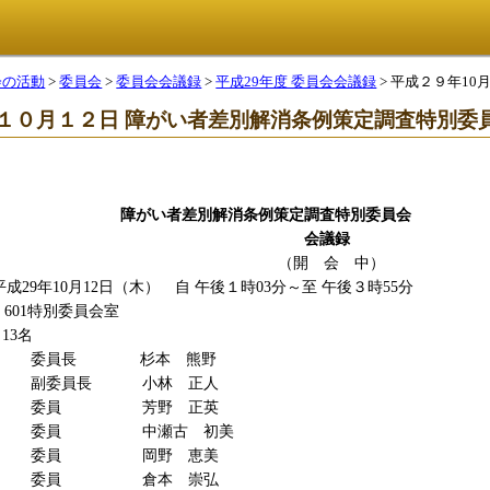
会の活動
>
委員会
>
委員会会議録
>
平成29年度 委員会会議録
> 平成２９年1
１０月１２日 障がい者差別解消条例策定調査特別委員
者差別解消条例策定調査特別委員会
会議録
開 会 中）
29年10月12日（木） 自 午後１時03分～至 午後３時55分
特別委員会室
3名
 杉本 熊野
長 小林 正人
 芳野 正英
 中瀬古 初美
 岡野 恵美
 倉本 崇弘