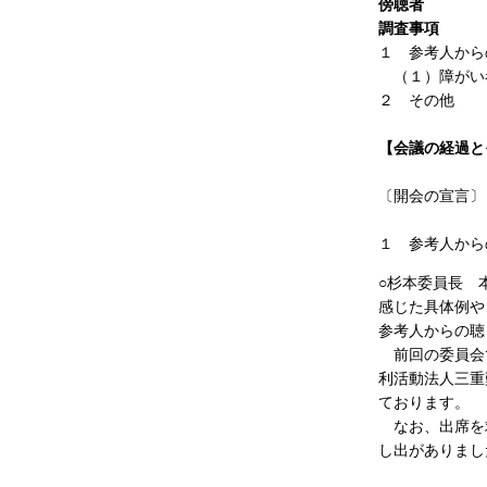
傍聴者
３
調査事項
１ 参考人から
（１）障がい
２ その他
【会議の経過と
〔開会の宣言〕
１ 参考人から
○杉本委員長 
感じた具体例や
参考人からの聴
前回の委員会で
利活動法人三重
ております。
なお、出席を求
し出がありまし