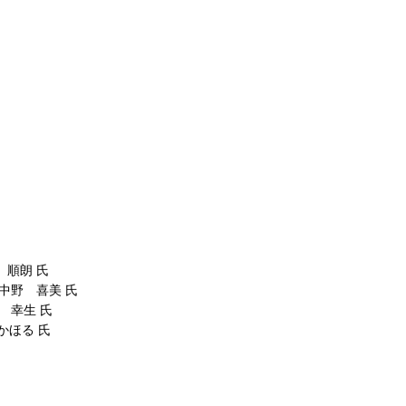
朗 氏
美 氏
生 氏
る 氏