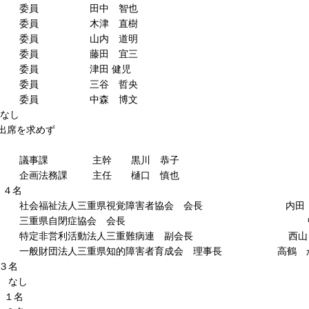
 田中 智也
 木津 直樹
 山内 道明
 藤田 宜三
 津田 健児
 三谷 哲央
 中森 博文
し
席を求めず
 主幹 黒川 恭子
務課 主任 樋口 慎也
名
法人三重県視覚障害者協会 会長 内田 順
県自閉症協会 会長 中野 喜
利活動法人三重難病連 副会長 西山 幸
法人三重県知的障害者育成会 理事長 高鶴 かほ
３名
し
名