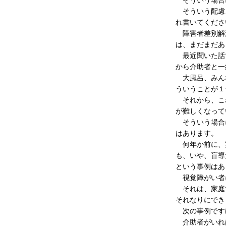
そういう場合
そういう配慮、
れ書いてくださ
障害者差別解消
は、まだまだあ
最近聞いた話で
から介助者と一
大風呂、みんな
ういうことが１
それから、これ
が難しくなって
そういう場合に
はあります。
何年か前に、実
も、いや、盲導
という事例はあ
視覚障がい者
それは、家庭で
それなりにでき
次の事例です
介助者がいれ