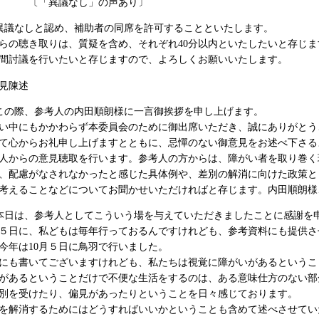
議なし」の声あり〕
異議なしと認め、補助者の同席を許可することといたします。
らの聴き取りは、質疑を含め、それぞれ40分以内といたしたいと存じ
間討議を行いたいと存じますので、よろしくお願いいたします。
見陳述
この際、参考人の内田順朗様に一言御挨拶を申し上げます。
い中にもかかわらず本委員会のために御出席いただき、誠にありがとう
て心からお礼申し上げますとともに、忌憚のない御意見をお述べ下さる
人からの意見聴取を行います。参考人の方からは、障がい者を取り巻く
、配慮がなされなかったと感じた具体例や、差別の解消に向けた政策と
考えることなどについてお聞かせいただければと存じます。内田順朗様
本日は、参考人としてこういう場を与えていただきましたことに感謝を
５日に、私どもは毎年行っておるんですけれども、参考資料にも提供さ
今年は10月５日に鳥羽で行いました。
にも書いてございますけれども、私たちは視覚に障がいがあるというこ
あるということだけで不便な生活をするのは、ある意味仕方のない部
別を受けたり、偏見があったりということを日々感じております。
解消するためにはどうすればいいかということも含めて述べさせてい