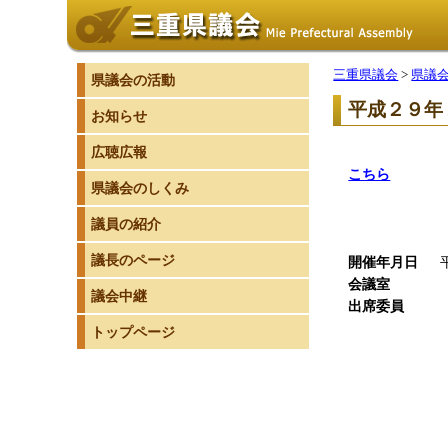
三重県議会
>
県議
県議会の活動
平成２９年
お知らせ
広聴広報
こちら
県議会のしくみ
障がい
議員の紹介
（
議長のページ
開催年月日
平成
会議室
601
議会中継
出席委員
1
委員長
トップページ
副委員
委員
委員
委員
委員