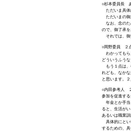
○杉本委員長 
ただいま具体
ただいまの御
なお、念のため
ので、御了承を
それでは、御
○岡野委員 ２
わかってもらえ
どういうふうな
もう１点は、啓
れども、なかな
と思います。２
○内田参考人 
参加を促進する
年金とか手当と
ると、生活がい
あるいは職業訓
具体的にといい
するための、具