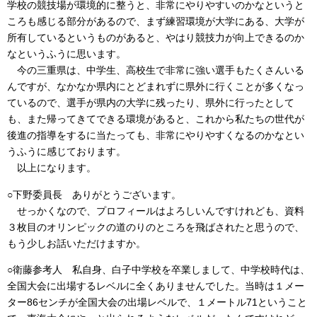
学校の競技場が環境的に整うと、非常にやりやすいのかなというと
ころも感じる部分があるので、まず練習環境が大学にある、大学が
所有しているというものがあると、やはり競技力が向上できるのか
なというふうに思います。
今の三重県は、中学生、高校生で非常に強い選手もたくさんいる
んですが、なかなか県内にとどまれずに県外に行くことが多くなっ
ているので、選手が県内の大学に残ったり、県外に行ったとして
も、また帰ってきてできる環境があると、これから私たちの世代が
後進の指導をするに当たっても、非常にやりやすくなるのかなとい
うふうに感じております。
以上になります。
○下野委員長 ありがとうございます。
せっかくなので、プロフィールはよろしいんですけれども、資料
３枚目のオリンピックの道のりのところを飛ばされたと思うので、
もう少しお話いただけますか。
○衛藤参考人 私自身、白子中学校を卒業しまして、中学校時代は、
全国大会に出場するレベルに全くありませんでした。当時は１メー
ター86センチが全国大会の出場レベルで、１メートル71ということ