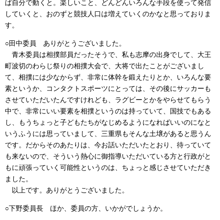
ば自分で動くと。楽しいこと、どんどんいろんな手段を使って発信
していくと、おのずと競技人口は増えていくのかなと思っておりま
す。
○田中委員 ありがとうございました。
青木委員は相撲部員だったそうで、私も志摩の出身でして、大王
町波切のわらじ祭りの相撲大会で、大将で出たことがございまし
て、相撲には少なからず、非常に体幹を鍛えたりとか、いろんな要
素というか、コンタクトスポーツにとっては、その後にサッカーも
させていただいたんですけれども、ラグビーとかをやらせてもらう
中で、非常にいい要素を相撲というのは持っていて、国技でもある
し、もうちょっと子どもたちがなじめるようになればいいのになと
いうふうには思っていまして、三重県もそんな土壌があると思うん
です。だからそのあたりは、今お話いただいたとおり、待っていて
も来ないので、そういう熱心に御指導いただいている方と行政がと
もに頑張っていく可能性というのは、ちょっと感じさせていただき
ました。
以上です。ありがとうございました。
○下野委員長 ほか、委員の方、いかがでしょうか。