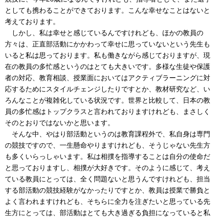
としても携わることができております。こんな幸せなことはないと
考えております。
しかし、私は幸せと感じているんですけれども、ほかの教員の
方々は、正直部活動にかかわって幸せに思っていないという先生も
いると私は思っております。私も働きながら感じておりますが、現
在の教員の多忙感というのはとても大きいです。多様な生徒や保護
者の対応、教育相談、授業面においてはアクティブラーニングに対
応するためにスタイルチェンジしたりですとか、教材研究など、い
ろんなことが複雑化している状況です。世界と比較して、日本の教
員の多忙感はトップクラスと言われておりますけれども、まさしく
そのとおりではないかと思います。
そんな中、やはり部活動というのは教育課程外で、私自身は専門
の競技ですので、一生懸命やりますけれども、そうじゃない先生方
も多くいらっしゃいます。私は相撲を指導することは自分の使命だ
と思っておりますし、相撲が大好きです。そのように感じて、考え
ている教員にとっては、全く問題ないと思うんですけれども、担当
する部活動の競技経験がなかったりですとか、教員は授業で勝負と
よく言われますけれども、そちらに全力を注ぎたいと思っている先
生方にとっては、部活動はとても大き過ぎる負担になっていると私