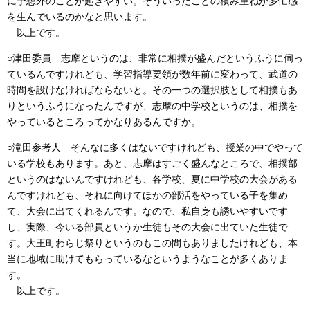
に予想外のことが起きやすい。そういったことの積み重ねが多忙感
を生んでいるのかなと思います。
以上です。
○津田委員 志摩というのは、非常に相撲が盛んだというふうに伺っ
ているんですけれども、学習指導要領が数年前に変わって、武道の
時間を設けなければならないと。その一つの選択肢として相撲もあ
りというふうになったんですが、志摩の中学校というのは、相撲を
やっているところってかなりあるんですか。
○滝田参考人 そんなに多くはないですけれども、授業の中でやって
いる学校もあります。あと、志摩はすごく盛んなところで、相撲部
というのはないんですけれども、各学校、夏に中学校の大会がある
んですけれども、それに向けてほかの部活をやっている子を集め
て、大会に出てくれるんです。なので、私自身も誘いやすいです
し、実際、今いる部員というか生徒もその大会に出ていた生徒で
す。大王町わらじ祭りというのもこの間もありましたけれども、本
当に地域に助けてもらっているなというようなことが多くありま
す。
以上です。