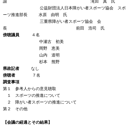
諭 滝田 真 氏
公益財団法人日本障がい者スポーツ協会 スポ
ーツ推進部長 水原 由明 氏
三重県障がい者スポーツ協会 会
長 前田 浩司 氏
傍聴議員
４名
中瀬古 初美
岡野 恵美
山内 道明
杉本 熊野
県政記者
なし
傍聴者
７名
調査事項
第１ 参考人からの意見聴取
１ スポーツの推進について
２ 障がい者スポーツの推進について
第２ その他
【会議の経過とその結果】