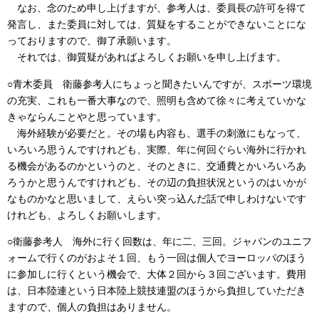
なお、念のため申し上げますが、参考人は、委員長の許可を得て
発言し、また委員に対しては、質疑をすることができないことにな
っておりますので、御了承願います。
それでは、御質疑があればよろしくお願いを申し上げます。
○青木委員 衛藤参考人にちょっと聞きたいんですが、スポーツ環境
の充実、これも一番大事なので、照明も含めて徐々に考えていかな
きゃならんことやと思っています。
海外経験が必要だと。その場も内容も、選手の刺激にもなって、
いろいろ思うんですけれども、実際、年に何回ぐらい海外に行かれ
る機会があるのかというのと、そのときに、交通費とかいろいろあ
ろうかと思うんですけれども、その辺の負担状況というのはいかが
なものかなと思いまして、えらい突っ込んだ話で申しわけないです
けれども、よろしくお願いします。
○衛藤参考人 海外に行く回数は、年に二、三回。ジャパンのユニフ
ォームで行くのがおよそ１回、もう一回は個人でヨーロッパのほう
に参加しに行くという機会で、大体２回から３回ございます。費用
は、日本陸連という日本陸上競技連盟のほうから負担していただき
ますので、個人の負担はありません。