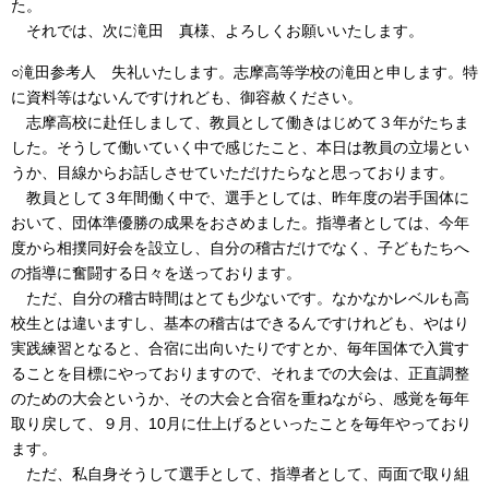
た。
それでは、次に滝田 真様、よろしくお願いいたします。
○滝田参考人 失礼いたします。志摩高等学校の滝田と申します。特
に資料等はないんですけれども、御容赦ください。
志摩高校に赴任しまして、教員として働きはじめて３年がたちま
した。そうして働いていく中で感じたこと、本日は教員の立場とい
うか、目線からお話しさせていただけたらなと思っております。
教員として３年間働く中で、選手としては、昨年度の岩手国体に
おいて、団体準優勝の成果をおさめました。指導者としては、今年
度から相撲同好会を設立し、自分の稽古だけでなく、子どもたちへ
の指導に奮闘する日々を送っております。
ただ、自分の稽古時間はとても少ないです。なかなかレベルも高
校生とは違いますし、基本の稽古はできるんですけれども、やはり
実践練習となると、合宿に出向いたりですとか、毎年国体で入賞す
ることを目標にやっておりますので、それまでの大会は、正直調整
のための大会というか、その大会と合宿を重ねながら、感覚を毎年
取り戻して、９月、10月に仕上げるといったことを毎年やっており
ます。
ただ、私自身そうして選手として、指導者として、両面で取り組