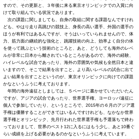
すので、その更新と、３年後に来る東京オリンピックでの入賞に向
けて取り組んでいる状況であります。
次の課題に関しましても、自身の取組に関する課題なんですけれ
ども、やはり走り高跳びの競技上、身長の高い選手、外国の選手の
ほうが有利ではあるんですが、そうはいっていられませんので、体
力、筋力面の継続的な強化と、跳躍技術の向上、効率よく自分の体
を使って跳ぶという技術のところと、あと、どうしても海外のレベ
ルが非常に日本から離されているところがあるので、海外の経験、
ハイレベルな試合であったり、海外の雰囲気や気候も全然日本と違
いますので、そこで結果を出すこと。より高いレベルの試合に出て
よい結果を出すことというのが、東京オリンピックに向けての課題
かなというふうに考えております。
年間の海外遠征としましては、５ページに書かせていただいたん
ですが、アジアの試合であったり、世界選手権、ヨーロッパ遠征に
個人で参加していたり、というところで、2015年の６月のアジア選
手権は優勝することができてはいるんですけれども、なかなか世界
選手権とオリンピック、先月行われた世界選手権も予選落ちで終わ
っておりまして、世界のベスト12に入るにはもう少し、あと10番ぐ
らい成績を上げる必要があるのかなというふうに考えています。