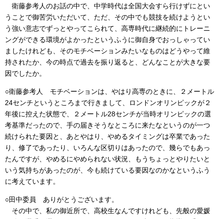
衛藤参考人のお話の中で、中学時代は全国大会すら行けずにとい
うことで御苦労いただいて、ただ、その中でも競技を続けようとい
う強い意志でずっとやってこられて、高専時代に継続的にトレーニ
ングができる環境がよかったというふうに御自身でおっしゃってい
ましたけれども、そのモチベーションみたいなものはどうやって維
持されたか、今の時点で過去を振り返ると、どんなことが大きな要
因でしたか。
○衛藤参考人 モチベーションは、やはり高専のときに、２メートル
24センチというところまで行きまして、ロンドンオリンピックが２
年後に控えた状態で、２メートル28センチが当時オリンピックの選
考基準だったので、手の届きそうなところに来たなというのが一つ
続けられた要因と、あとやはり、やめるタイミングは卒業であった
り、修了であったり、いろんな区切りはあったので、幾らでもあっ
たんですが、やめるにやめられない状況、もうちょっとやりたいと
いう気持ちがあったのが、今も続けている要因なのかなというふう
に考えています。
○田中委員 ありがとうございます。
その中で、私の御近所で、高校生なんですけれども、先般の愛媛