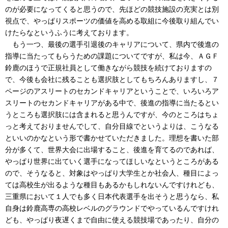
のが必要になってくると思うので、先ほどの競技施設の充実とは別
視点で、やっぱりスポーツの価値を高める取組に今後取り組んでい
けたらなというふうに考えております。
もう一つ、最後の選手引退後のキャリアについて、県内で後進の
指導に当たってもらうための課題についてですが、私は今、ＡＧＦ
鈴鹿のほうで正規社員として働きながら競技を続けておりますの
で、今後も会社に残ることも選択肢としてもちろんありますし、７
ページのアスリートのセカンドキャリアということで、いろいろア
スリートのセカンドキャリアがある中で、後進の指導に当たるとい
うところも選択肢には含まれると思うんですが、今のところはちょ
っと考えておりませんでして、自分目線でというよりは、こうなる
といいのかなという形で書かせていただきました。理想を書いた部
分が多くて、世界大会に出場すること、後進を育てるのであれば、
やっぱり世界に出ていく選手になってほしいなというところがある
ので、そうなると、対象はやっぱり大学生とか社会人、種目によっ
ては高校生が出るような種目もあるかもしれないんですけれども、
三重県において１人でも多く日本代表選手を出そうと思うなら、私
自身は鈴鹿高専の高校レベルのグラウンドでやっているんですけれ
ども、やっぱり夜遅くまで自由に使える競技場であったり、自分の