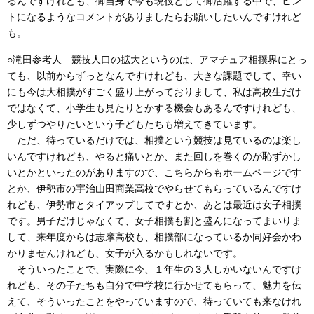
るんですけれども、御自身で今も現役として御活躍する中で、ヒン
トになるようなコメントがありましたらお願いしたいんですけれど
も。
○滝田参考人 競技人口の拡大というのは、アマチュア相撲界にとっ
ても、以前からずっとなんですけれども、大きな課題でして、幸い
にも今は大相撲がすごく盛り上がっておりまして、私は高校生だけ
ではなくて、小学生も見たりとかする機会もあるんですけれども、
少しずつやりたいという子どもたちも増えてきています。
ただ、待っているだけでは、相撲という競技は見ているのは楽し
いんですけれども、やると痛いとか、また回しを巻くのが恥ずかし
いとかといったのがありますので、こちらからもホームページです
とか、伊勢市の宇治山田商業高校でやらせてもらっているんですけ
れども、伊勢市とタイアップしてですとか、あとは最近は女子相撲
です。男子だけじゃなくて、女子相撲も割と盛んになってまいりま
して、来年度からは志摩高校も、相撲部になっているか同好会かわ
かりませんけれども、女子が入るかもしれないです。
そういったことで、実際に今、１年生の３人しかいないんですけ
れども、その子たちも自分で中学校に行かせてもらって、魅力を伝
えて、そういったことをやっていますので、待っていても来なけれ