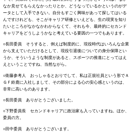
なか見せてもらえなかったりとか、どうなっているかというのがデ
ータとして入手できない。自分もすごく興味があって探してはいる
んですけれども、そこがキャリア研修といえども、生の現実を知り
たいところがなかなかわからなくて、それも今、最終的にセカンド
キャリアをどうしようかなと考えている要因の一つでもあります。
○長田委員 そうすると、例えば制度的に、現役時代はいろんな企業
から支えていただけるとして、現役引退後についての身分保障とい
うか、そういうような制度があると、スポーツの推進にとってはえ
えということですね、当然ながら。
○衛藤参考人 おっしゃるとおりでして、私は正規社員という形でＡ
ＧＦ鈴鹿に入社しまして、その部分による心の安心感というのは、
非常に高いものあります。
○長田委員 ありがとうございました。
○下野委員長 セカンドキャリアに政治家も入っていますね。ほか、
委員の方。
○田中委員 ありがとうございます。