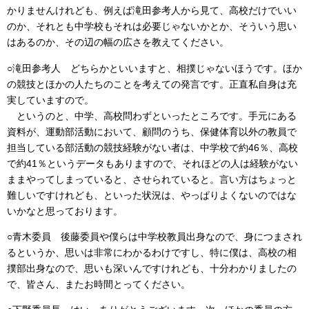
かりませんけれども、例えば滝田参考人から見て、高校だけでいい
のか、それとも中学校もそれは必要じゃないかとか、そういう思い
はあるのか、その辺の幅の広さを教えてください。
○滝田参考人 どちらかといいますと、相撲じゃないほうです。ほか
の競技とほかの人たちのことを考えての発言です。正直私自身は充
実していますので。
というのと、中学、高校問わずといったところです。手元にある
資料が、運動部活動において、顧問のうち、保健体育以外の教員で
担当している部活動の競技経験がない者は、中学校で約46％、高校
で約41％というデータもありますので、それほどの人は経験がない
ままやってしまっていると、させられていると。言い方はちょっと
難しいですけれども、といった状況は、やっぱりよくないのではな
いかなと思っております。
○青木委員 後藤委員や僕らは中学校教員出身なので、身につまされ
るというか、思いは非常にわかるわけですし、特に僕は、高校の相
撲部出身なので、思いも深いんですけれども、十分わかりましたの
で、皆さん、またお時間とってください。