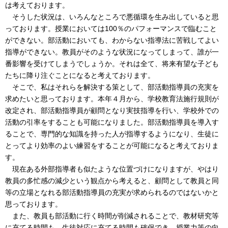
は考えております。
そうした状況は、いろんなところで悪循環を生み出していると思
っております。授業においては100％のパフォーマンスで臨むこと
ができない。部活動においても、わからない指導法に苦戦してよい
指導ができない。教員がそのような状況になってしまって、誰が一
番影響を受けてしまうでしょうか。それは全て、将来有望な子ども
たちに降り注ぐことになると考えております。
そこで、私はそれらを解決する策として、部活動指導員の充実を
求めたいと思っております。本年４月から、学校教育法施行規則が
改定され、部活動指導員が顧問となり実技指導を行い、学校外での
活動の引率をすることも可能になりました。部活動指導員を導入す
ることで、専門的な知識を持った人が指導するようになり、生徒に
とってより効率のよい練習をすることが可能になると考えておりま
す。
現在ある外部指導者も似たような位置づけになりますが、やはり
教員の多忙感の減少という観点から考えると、顧問として教員と同
等の立場となれる部活動指導員の充実が求められるのではないかと
思っております。
また、教員も部活動に行く時間が削減されることで、教材研究等
に充てる時間も、生徒対応に充てる時間も確保でき、授業力等の向