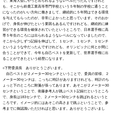
で、東海大会にやっと出られるようなレベルだったんですけれど
も、そこから鈴鹿工業高等専門学校という５年制の学校に通うこと
になったのがいい方向に働きまして、継続的に５年間はできる環境
を与えてもらったのが、非常によかったと思っています。そのおか
げで、身長が伸びたという要因もあるんですけれども、継続的に練
習ができる環境を確保されていたというところで、日本選手権に高
専５年生のころには出られるようなレベルになっていましたので、
そこから少しずつ記録を伸ばして、１センチ、１センチ、１センチ
というような中だったんですけれども、オリンピックに何とか間に
合うことができて、今年も自己ベストを更新して、世界選手権に出
ることができたという経歴になります。
○下野委員長 ありがとうございます。
自己ベストが２メーター30センチということで、委員の皆様、２
メーター30センチは、こっちに時計がありますけれども、時計のち
ょっと下のところに附箋が張ってあります。あそこが２メーター30
センチということで、衛藤参考人が跳ぶベスト記録だというところ
で、身長は183センチで、２メーター30センチを跳ばれるというと
ころです。イメージ的にはあそこの高さまで跳ぶということで、参
考までに御認識いただければと思います。ありがとうございまし