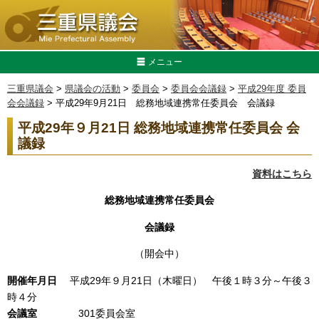
メニュー
三重県議会
>
県議会の活動
>
委員会
>
委員会会議録
>
平成29年度 委員
会会議録
> 平成29年9月21日 総務地域連携常任委員会 会議録
平成29年９月21日 総務地域連携常任委員会 会
議録
資料はこちら
総務地域連携
常任委員会
会議録
（開会中）
開催年月日
平成29年９月21日（木曜日） 午後１時３分～午後３
時４分
会議室
301委員会室