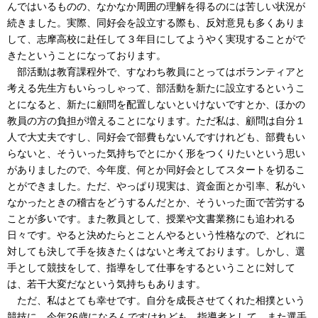
んではいるものの、なかなか周囲の理解を得るのには苦しい状況が
続きました。実際、同好会を設立する際も、反対意見も多くありま
して、志摩高校に赴任して３年目にしてようやく実現することがで
きたということになっております。
部活動は教育課程外で、すなわち教員にとってはボランティアと
考える先生方もいらっしゃって、部活動を新たに設立するというこ
とになると、新たに顧問を配置しないといけないですとか、ほかの
教員の方の負担が増えることになります。ただ私は、顧問は自分１
人で大丈夫ですし、同好会で部費もないんですけれども、部費もい
らないと、そういった気持ちでとにかく形をつくりたいという思い
がありましたので、今年度、何とか同好会としてスタートを切るこ
とができました。ただ、やっぱり現実は、資金面とか引率、私がい
なかったときの稽古をどうするんだとか、そういった面で苦労する
ことが多いです。また教員として、授業や文書業務にも追われる
日々です。やると決めたらとことんやるという性格なので、どれに
対しても決して手を抜きたくはないと考えております。しかし、選
手として競技をして、指導をして仕事をするということに対して
は、若干大変だなという気持ちもあります。
ただ、私はとても幸せです。自分を成長させてくれた相撲という
競技に、今年26歳になるんですけれども、指導者として、また選手