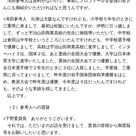
滝田参考人は資料がないので、事前にプロフィールを委員の皆さ
んにも御紹介いただければなと思うんですが。
○滝田参考人 出身は大阪なんですけれども、小学校５年生のときに
三重県に来まして、最初は松阪にいたんですが、伊勢に引っ越しま
して、ずっと宇治山田商業高校の先生に御指導いただいて、中学校
は倉田山中学校というところにいたんですけれども、中学校選手権
で優勝しまして、高校は宇治山田商業高校に進学しまして、インタ
ーハイ３位、国体２位、あと選抜の全国大会で優勝。大学は日本体
育大学に進学いたしました。選抜の全国大会で２つ優勝しまして、
全日本選手権で２年生のときに３位に入賞しました。卒業後、三重
県に戻ってまいりまして、昨年度の岩手国体団体戦準優勝をはじ
め、教員大会で昨年度は優勝、今年度は３位だったんですけれど
も、そのような実績を残してきました。
以上です。
（２）参考人への質疑
○下野委員長 ありがとうございます。
それでは、ただいまのお話を受けまして、委員の皆様から御質疑
等をお願いしたいと思います。