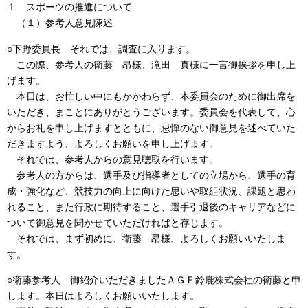
１ スポーツの推進について
（１）参考人意見陳述
○下野委員長 それでは、調査に入ります。
この際、参考人の衛藤 昂様、滝田 真様に一言御挨拶を申し上
げます。
本日は、お忙しい中にもかかわらず、本委員会のために御出席を
いただき、まことにありがとうございます。委員会を代表して、心
からお礼を申し上げますとともに、忌憚のない御意見を述べていた
だきますよう、よろしくお願いを申し上げます。
それでは、参考人からの意見聴取を行います。
参考人の方からは、選手及び指導者としての立場から、選手の育
成・強化など、競技力の向上に向けた思いや取組状況、課題と思わ
れること、また行政に期待すること、選手引退後のキャリアなどに
ついて御意見を聞かせていただければと存じます。
それでは、まず初めに、衛藤 昂様、よろしくお願いいたしま
す。
○衛藤参考人 御紹介いただきましたＡＧＦ鈴鹿株式会社の衛藤と申
します。本日はよろしくお願いいたします。