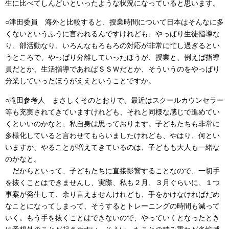
生に比べてしんどいといったような状況になっていると思います。
○津田委員 海外と比較すると、授業時間について日本はそんなに多
くないというふうに言われるんですけれども、やっぱり生徒指導な
り、部活動なり、いろんなもろもろの対応が非常に忙し過ぎるとい
うところで、やっぱり分離していったほうが、授業と、例えば指導
員だとか、生活指導であればＳＳＷだとか、そういうのをやっぱり
分業していったほうがええということですか。
○滝田参考人 まさしくそのとおりで、最近はスクールカウンセラー
等も充実されてきていますけれども、それと同様な感じで進めてい
くといいのかなと、私自身は思っております。子どもたちも非常に
多様化していると言わせてもらいましたけれども、やはり、何とい
いますか、やることが増えてきているのは、子どもも大人も一緒な
のかなと。
だからといって、子どもたちに直接影響することなので、一切手
を抜くことはできませんし、実際、私も２月、３月ぐらいに、１つ
事案が発生して、余り言えませんけれども、手をかけなければだめ
なことになってしまって、そうするとトレーニングの時間も減って
いく。もう手を抜くことはできないので、やっていくとなったとき