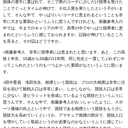
国体の選手に選ばれて、そこで県のコーチに少しだけ指導を受けた
ことでぐっとタイムが伸びて、６位入賞を果たしたという子がいま
して、そんな中で、やっぱりいいコーチに恵まれるということも非
常に大きな要因かというふうに思うんですけれども、衛藤参考人の
中では、今までのキャリアの中で、高専の中でやっぱり指導者に恵
まれたというふうに感じておられますか、記録が伸びているところ
を見ると。その辺はどうですか。
○衛藤参考人 非常に指導者には恵まれたと思います。あと、この高
校１年生、15歳から26歳の11年間、同じ先生と一貫してぶれずにや
ってこられたというのも一つよかった要因かなというふうに思いま
す。
○田中委員 滝田先生、相撲という競技は、プロの大相撲は非常に注
目を浴びて観戦人口は非常に多い。しかしながら、競技人口は非常
に少ない、逆ピラミッドを形成しているような競技だというふうに
思うんです。そんな中で、衛藤参考人がおっしゃったように、スポ
ーツ価値の向上という中で、国技である相撲という競技をもう少し
競技力を高めていくというか、アマチュア相撲の部分で、競技人口
を増やしていく取組というのが必要なのかなというふうに感じてい