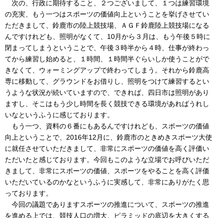
次の、行政に期待すること、２つございまして、１つは練習環境
の充実、もう一つはスポーツの価値向上ということを挙げさせてい
ただきまして、鈴鹿市の陸上競技場、ＡＧＦ鈴鹿陸上競技場になる
んですけれども、照明がなくて、10月から３月は、もう午後５時に
閉まってしまうということで、午後３時半から４時、仕事が終わっ
てから練習し始めると、１時間、１時間半ぐらいしか使うことがで
きなくて、ウォーミングアップで終わってしまう。それから鈴鹿高
専に移動して、グラウンドをお借りし、照明をつけて練習するとい
うような状況が続いていますので、できれば、四日市は照明があり
ますし、そこはもう少し時間を長く競技できる環境があればうれし
いなというふうに感じております。
もう一つ、資料の６番にもあるんですけれども、スポーツの価値
向上ということで、2016年12月に、鈴鹿市のときめきスポーツ大使
に就任させていただきまして、非常にスポーツの価値を高く評価い
ただいたと感じております。今回もこのような立場でお呼びいただ
きまして、非常にスポーツの価値、スポーツをやることを高く評価
いただいているのかなというふうに実感して、非常にありがたく思
っております。
今回の議題でありますスポーツの推進について、スポーツの推進
を進める上では、競技人口の増大、ピラミッドの底辺を大きくする