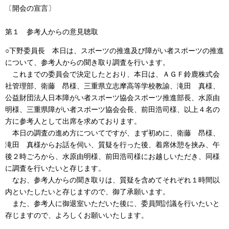
〔開会の宣言〕
第１ 参考人からの意見聴取
○下野委員長 本日は、スポーツの推進及び障がい者スポーツの推進
について、参考人からの聞き取り調査を行います。
これまでの委員会で決定したとおり、本日は、ＡＧＦ鈴鹿株式会
社管理部、衛藤 昂様、三重県立志摩高等学校教諭、滝田 真様、
公益財団法人日本障がい者スポーツ協会スポーツ推進部長、水原由
明様、三重県障がい者スポーツ協会会長、前田浩司様、以上４名の
方に参考人として出席を求めております。
本日の調査の進め方についてですが、まず初めに、衛藤 昂様、
滝田 真様からお話を伺い、質疑を行った後、着席休憩を挟み、午
後２時ごろから、水原由明様、前田浩司様にお越しいただき、同様
に調査を行いたいと存じます。
なお、参考人からの聞き取りは、質疑を含めてそれぞれ１時間以
内といたしたいと存じますので、御了承願います。
また、参考人に御退室いただいた後に、委員間討議を行いたいと
存じますので、よろしくお願いいたします。