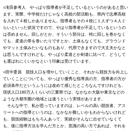
○滝田参考人 やっぱり指導者が不足しているというのがあると思い
ます。実際、中学校だけじゃなく高校の部活動も、県内で志摩高校
を入れて４校しかありません。指導者もその４校に１人ずつ４人ぐ
らいといった状況ですので、やはり指導者が不足しているというの
は否めません。回しがとか、そういう部分は、特に回しを巻かなく
ても、柔道の帯を巻いたりですとか、土俵もなくても、グラウンド
やマット土俵みたいなものもあり、代用できますので大丈夫かなと
は思うんですけれども、やっぱり柔道とか剣道に比べて、どうして
も選ばれにくいかなという印象は受けています。
○田中委員 競技人口を増やしていくこと、それから競技力を向上し
ていくことについても、やっぱり優秀な指導員の方、指導者の方が
必須条件だというふうには改めて感じたところなんですけれども、
現状人口180万人くらいの三重県では、なかなか大阪や東京などの
ような大都市圏の地域とは違うという実情があります。
そんな中で、私が思っていますのは、レベルの高い競技者、アス
リートへの指導というのは、なかなか難しいかもわからないけれど
も、競技経験はもちろんあって、実績がそんなに出せていなくて
も、後に指導方法を学んだ方とか、意識の高い方であれば、それを