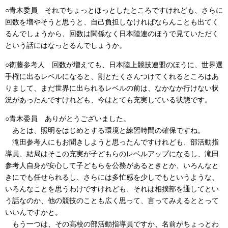
○青木委員 それでちょっとほっとしたところですけれども、さらに
回数を増やそうと思うと、自己負担しなければならんことも出てく
るんでしょうから、回数は関係なく日本陸連のほうで見ていただく
という話にはなっとるんでしょうか。
○衛藤参考人 回数が増えても、日本陸上競技連盟のほうに、世界選
手権に出るレベルになると、割とたくさんつけてくれるところはあ
りまして、まだ世界に出られるレベルの前は、なかなか行けない状
況があったんですけれども、今はとても充実している状態です。
○青木委員 ありがとうございました。
あとは、照明をはじめとする環境と練習時間の確保ですね。
滝田参考人にもお聞きしようと思ったんですけれども、部活動指
導員、結局はそこの充実が子どもらのレベルアップになるし、滝田
参考人自身が安心して子どもらを公務があるときとか、いろんなと
きにでも任せられるし、さらには多忙感を少しでもというような、
いろんなことを思うわけですけれども、それは相撲部を通してとい
う話なのか、他の競技のことも広く思って、言ってみえるととって
いいんですかと。
もう一つは、その高校の部活動指導員ですか、名前がちょっとわ