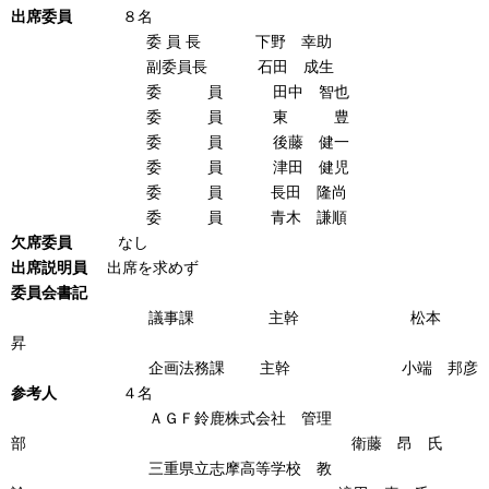
出席
委
員
８名
委 員 長 下野 幸助
副委員長 石田 成生
委 員 田中 智也
委 員 東 豊
委 員 後藤 健一
委 員 津田 健児
委 員 長田 隆尚
委 員 青木 謙順
欠席
委
員
なし
出席説明員
出席を求めず
委員会書記
議事課 主幹 松本
昇
企画法務課 主幹 小端 邦彦
参考人
４名
ＡＧＦ鈴鹿株式会社 管理
部 衛藤 昂 氏
三重県立志摩高等学校 教