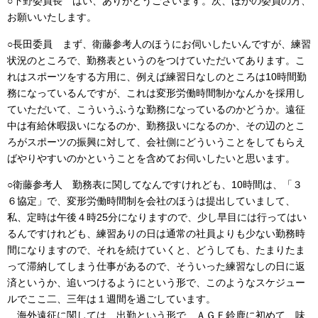
○下野委員長 はい、ありがとうございます。次、ほかの委員の方、
お願いいたします。
○長田委員 まず、衛藤参考人のほうにお伺いしたいんですが、練習
状況のところで、勤務表というのをつけていただいてあります。こ
れはスポーツをする方用に、例えば練習日なしのところは10時間勤
務になっているんですが、これは変形労働時間制かなんかを採用し
ていただいて、こういうふうな勤務になっているのかどうか。遠征
中は有給休暇扱いになるのか、勤務扱いになるのか、その辺のとこ
ろがスポーツの振興に対して、会社側にどういうことをしてもらえ
ばやりやすいのかということを含めてお伺いしたいと思います。
○衛藤参考人 勤務表に関してなんですけれども、10時間は、「３
６協定」で、変形労働時間制を会社のほうは提出していまして、
私、定時は午後４時25分になりますので、少し早目には行ってはい
るんですけれども、練習ありの日は通常の社員よりも少ない勤務時
間になりますので、それを続けていくと、どうしても、たまりたま
って滞納してしまう仕事があるので、そういった練習なしの日に返
済というか、追いつけるようにという形で、このようなスケジュー
ルでここ二、三年は１週間を過ごしています。
海外遠征に関しては、出勤という形で、ＡＧＦ鈴鹿に初めて、味