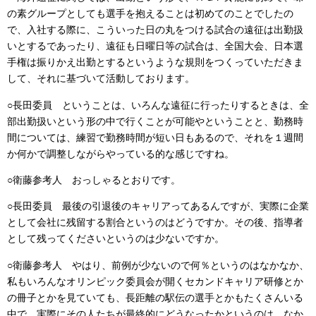
の素グループとしても選手を抱えることは初めてのことでしたの
で、入社する際に、こういった日の丸をつける試合の遠征は出勤扱
いとするであったり、遠征も日曜日等の試合は、全国大会、日本選
手権は振りかえ出勤とするというような規則をつくっていただきま
して、それに基づいて活動しております。
○長田委員 ということは、いろんな遠征に行ったりするときは、全
部出勤扱いという形の中で行くことが可能やということと、勤務時
間については、練習で勤務時間が短い日もあるので、それを１週間
か何かで調整しながらやっている的な感じですね。
○衛藤参考人 おっしゃるとおりです。
○長田委員 最後の引退後のキャリアってあるんですが、実際に企業
として会社に残留する割合というのはどうですか。その後、指導者
として残ってくださいというのは少ないですか。
○衛藤参考人 やはり、前例が少ないので何％というのはなかなか、
私もいろんなオリンピック委員会が開くセカンドキャリア研修とか
の冊子とかを見ていても、長距離の駅伝の選手とかもたくさんいる
中で、実際にその人たちが最終的にどうなったかというのは、なか