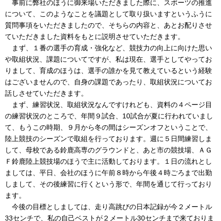
事前に弊社のほうに御来場いただきました際に、スポーツの推進
について、このようなことを議題として取り扱いますというふうに
質問事項をいただきましたので、そちらの内容と、あとお配りさせ
ていただきました資料をもとに説明させていただきます。
まず、１番の選手の育成・強化など、競技力の向上に向けた思い
や取組状況、課題についてですが、私は現在、選手としてやってお
りまして、育成のほうは、選手の誰かを見て教えているという経験
はございませんので、自身の課題であったり、取組状況についてお
話しさせていただきます。
まず、練習状況、取組状況なんですけれども、資料の４ページ目
の練習状況のところで、年間９試合、10試合が夏に行われていまし
て、もうこの時期、９月から冬の間はシーズンオフということで、
陸上競技のシーズンで取組を行っております。週に５日間練習しま
して、母校である鈴鹿高専のグラウンドと、あと市の競技場、ＡＧ
Ｆ鈴鹿陸上競技場のほうで主に活動しております。１日の流れとし
ましては、平日、会社のほうに午前８時から午後４時ごろまで出勤
しまして、その後練習に行くという形で、年間を通じて行っており
ます。
今後の目標としましては、走り高跳びの日本記録が今２メートル
33センチで、私の自己ベストが２メートル30センチまで来ておりま