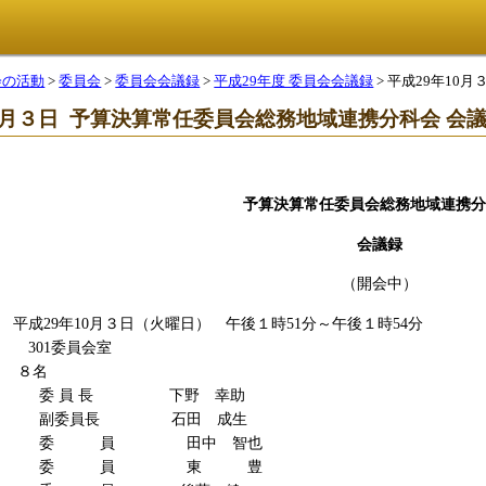
会の活動
>
委員会
>
委員会会議録
>
平成29年度 委員会会議録
> 平成29年1
10月３日 予算決算常任委員会総務地域連携分科会 会
予算決算常任委員会総務地域連携分
会議録
（開会中）
29年10月３日（火曜日） 午後１時51分～午後１時54分
1委員会室
８名
 長 下野 幸助
長 石田 成生
員 田中 智也
員 東 豊