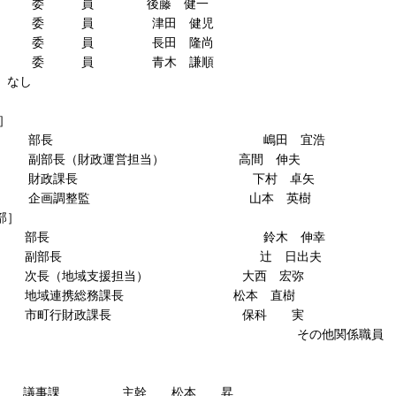
員 後藤 健一
員 津田 健児
員 長田 隆尚
員 青木 謙順
し
］
長 嶋田 宜浩
（財政運営担当） 高間 伸夫
課長 下村 卓矢
調整監 山本 英樹
部］
長 鈴木 伸幸
部長 辻 日出夫
地域支援担当） 大西 宏弥
携総務課長 松本 直樹
行財政課長 保科 実
の他関係職員
 主幹 松本 昇