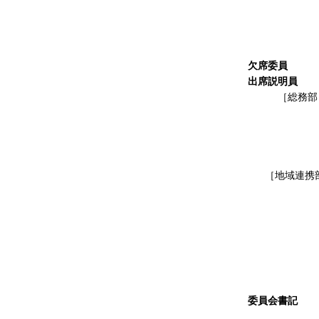
委 
委 
委 
委 
欠席委員
な
出席説明員
［総務部
部
副部長
財政
企画
［地域連携
部
副
次長（
地域連
市町
そ
委員会書記
議事課