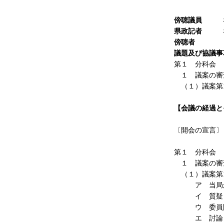
企画法
傍聴議員
な
県政記者
な
傍聴者
１
議題及び協議事
第１ 分科会
１ 議案の審
（１）議案第1
【会議の経過と
〔開会の宣言〕
第１ 分科会
１ 議案の審
（１）議案第1
ア 当局から
イ 質
ウ 委員
エ 討