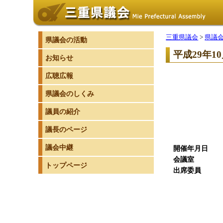
三重県議会
>
県議
県議会の活動
平成29年
お知らせ
広聴広報
県議会のしくみ
議員の紹介
議長のページ
議会中継
開催年月日
平成
会議室
30
トップページ
出席委員
委 員
副委員
委 
委 