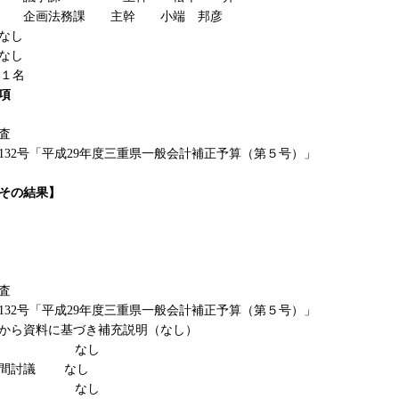
務課 主幹 小端 邦彦
し
し
名
項
査
32号「平成29年度三重県一般会計補正予算（第５号）」
その結果】
査
32号「平成29年度三重県一般会計補正予算（第５号）」
資料に基づき補充説明（なし）
疑 なし
間討議 なし
論 なし