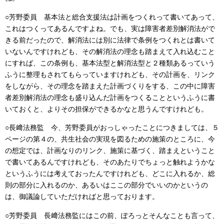
○芳野委員
基本法と総合支援法は計画をつくれって書いてあって、
これはつくってあるんですよね。でも、実は障害者差別解消法がで
きる前だったので、解消法には別に法律で条例をつくれとは書いて
いないんですけれども、その解消法の理念も踏まえて入れ込むこと
にすれば、この条例も、基本法型と解消法型と２種類あるっていう
ふうに整理もされてもらっていますけれども、その計画を、リンク
をしながら、その理念を踏まえた計画づくりをする、この中に障害
者差別解消法の理念も盛り込んだ計画をつくることというふうに書
いておくと、よりその担保ができるかなと思うんですけれども。
○長﨑法務監
今、芳野委員がおっしゃったことにつきましては、５
ページの第４の、共生社会の実現を図るための施策のところに、今
の想定では、計画なりのリンク、施策に基づく、踏まえということ
で書いてあるんですけれども、そのあたりでちょっと触れようかな
というふうには考えておったんですけれども、どこに入れるか、総
則の部分に入れるのか、あるいはここの部分でいいのかというの
は、御議論していただければと思っております。
○芳野委員
長﨑法務監にはこの前、ぽろっとそんなことも言って、