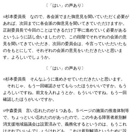
〔「はい」の声あり〕
○杉本委員長
なので、各会派でまた御意見を聞いていただく必要が
あれば、次回までに各会派の御意見を聞いてきていただけますか。
正副委員長で今回のことはできるだけ丁寧に進めていく必要がある
というふうに話し合いましたので、この段階でそれぞれの会派の意
見を聞いてきていただき、次回の委員会は、今言っていただいたも
のをもとにして、それぞれの会派の意見をいただきたいと思いま
す。よろしいでしょうか。
〔「はい」の声あり〕
○杉本委員長
そんなふうに進めさせていただきたいと思います。
それじゃ、もう一回確認させてもらったほうかいいですか。もう
よろしいですね。前文を入れようとか、もういいですね。もう一回
確認したほうがいいですか。
○中森委員
言い忘れたのが１つある。５ページの施策の推進体制等
で、ちょっといい忘れたのがあったので。この今ある障害者差別解
消支援地域協議会は設置済みで、義務化するというのは、もうこれ
はそれでいいんでしょうけれども、これは差別解消というために設