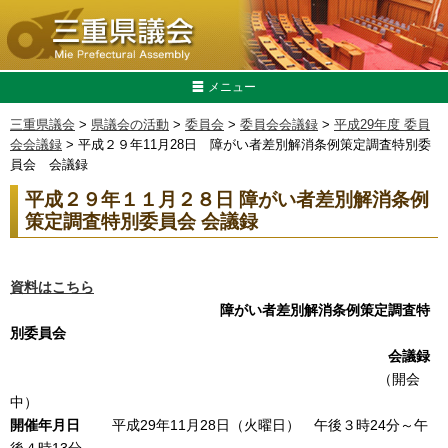
メニュー
三重県議会
>
県議会の活動
>
委員会
>
委員会会議録
>
平成29年度 委員
会会議録
> 平成２９年11月28日 障がい者差別解消条例策定調査特別委
員会 会議録
平成２９年１１月２８日 障がい者差別解消条例
策定調査特別委員会 会議録
資料はこちら
障がい者差別解消条例策定調査特
別委員会
会議録
（開会
中）
開催年月日
平成29年11月28日（火曜日） 午後３時24分～午