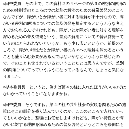
○田中委員
その上で、この資料２の４ページの第３の差別の解消の
ための体制等のところのウの差別の解消のための普及啓発のところ
なんですが、障がいとか障がい者に対する理解が不十分なので、障
がい者差別の解消についての普及啓発を規定するというふうな考え
方でおられるんですけれども、障がいとか障がい者に対する理解を
深めるための普及啓発という、差別の解消についての普及啓発って
いうのにとらわれないというか、もう少し広いというか、前提のと
ころで、障がい特性だとか障がい者の方々への理解を深めるという
ことも盛り込む必要があるんではないかなというふうに感じたの
で、そのことも含まれているということだとは思うんですが、差別
の解消についてっていうふうになっているもんで、ちょっと気にな
りました。
○杉本委員長
というと、例えば第４の柱に入れたほうがいいのでは
ないかっていうことになりますかね。
○田中委員
そうですね。第４の柱の共生社会の実現を図るための施
策にそこの部分を盛り込んでいくのか、ここのところで入れていっ
てもいいかなと。整理はお任せしますけれども、障がい特性とか障
がいに対する理解を深めるための普及啓発というところを条例にも