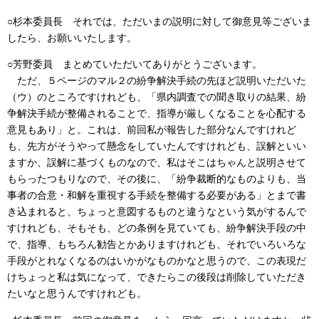
○杉本委員長
それでは、ただいまの説明に対して御意見等ございま
したら、お願いいたします。
○芳野委員
まとめていただいてありがとうございます。
ただ、５ページのマル２の紛争解決手続の先ほど説明いただいた
（ウ）のところですけれども、「県内調査での聞き取りの結果、紛
争解決手続が整備されることで、指導が厳しくなることを心配する
意見もあり」と。これは、前回私が報告した部分なんですけれど
も、先方がそうやって懸念をしていたんですけれども、誤解といい
ますか、誤解に基づくものなので、私はそこはちゃんと説明させて
もらったつもりなので、その後に、「紛争裁断的なものよりも、当
事者の合意・和解を重視する手続を整備する必要がある」とまで書
き込まれると、ちょっと意図するものと違うなという気がするんで
すけれども、そもそも、どの条例を見ていても、紛争解決手段の中
で、指導、もちろん勧告とかありますけれども、それでいろいろな
手段がとれなくなるのはいかがなものかなと思うので、この表現だ
けちょっと私は気になって、できたらこの後段は削除していただき
たいなと思うんですけれども。