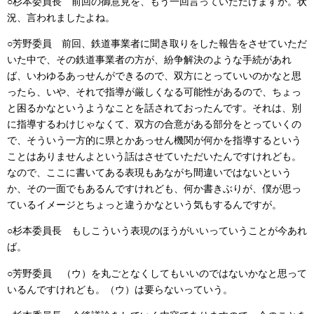
○杉本委員長
前回の御意見を、もう一回言っていただけますか。状
況、言われましたよね。
○芳野委員
前回、鉄道事業者に聞き取りをした報告をさせていただ
いた中で、その鉄道事業者の方が、紛争解決のような手続があれ
ば、いわゆるあっせんができるので、双方にとっていいのかなと思
ったら、いや、それで指導が厳しくなる可能性があるので、ちょっ
と困るかなというようなことを話されておったんです。それは、別
に指導するわけじゃなくて、双方の合意がある部分をとっていくの
で、そういう一方的に県とかあっせん機関が何かを指導するという
ことはありませんよという話はさせていただいたんですけれども。
なので、ここに書いてある表現もあながち間違いではないという
か、その一面でもあるんですけれども、何か書きぶりが、僕が思っ
ているイメージとちょっと違うかなという気もするんですが。
○杉本委員長
もしこういう表現のほうがいいっていうことが今あれ
ば。
○芳野委員
（ウ）を丸ごとなくしてもいいのではないかなと思って
いるんですけれども。（ウ）は要らないっていう。