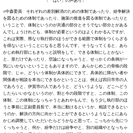
〔「はい」の声あり〕
○中森委員
それぞれの差別解消のための体制であったり、紛争解決
を図るための体制であったり、施策の推進を図る体制であったりと
いうことで、体制というのが共通の部分とそうでない部分とがある
んでしょうけれども、体制が必要というのはよくわかるんですが、
これは実際、県なり執行部のほうができる範囲で体制をつくらざる
を得ないということになると思うんです。そうなってくると、あら
かじめ執行部にもきちっと説明をして、できる体制にしとかない
と、形だけであったり、空論になっちゃうと、せっかくの条例が一
気にいかないということもありますので、あらかじめこの骨格の段
階で、じゃ、どういう体制が具体的にできて、具体的に障がい者や
関係者が相談を本当にできるかということは、例えば四日市市の人
であろうと、伊賀市の人であろうと、どういうような、どこへどう
したらいいかなというのが、割と今の段階ですと、この体制、この
体制、この体制になっちゃうとあれやもんで、もう少し執行部のほ
うと事前に正副委員長で、本当に動けるというか、相談できるとい
うのか、解決の方向に向かうことができるというようなことにあら
かじめ調整していただいたらどうかなと思って。こっちから先につ
くっちゃうと、何か、紛争だけは紛争やと、別の組織やとなっちゃ