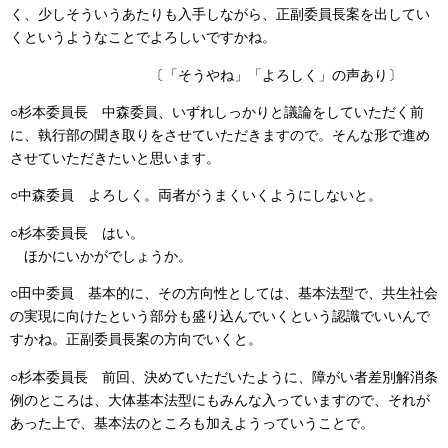
く、少しそういうあたりも
入手しながら、正副委員長案を出してい
くというようなことでよろしいですかね。
〔「そうやね」「よろしく」の声あり〕
○杉本委員長
中森委員、いずれしっかりと議論をしていただく前
に、執行部の聞き取りをさせていただきますので。そんな形で進め
させていただきたいと思います。
○中森委員
よろしく。両者がうまくいくようにしないと。
○杉本委員長
はい。
ほかにいかがでしょうか。
○田中委員
基本的に、その方向性としては、基本法型で、共生社会
の実現に向けたという部分も盛り込んでいくという認識でいいんで
すかね。
正副委員長案の方向でいくと。
○杉本委員長
前回
、決めていただいたように、障がい者差別解消条
例のところは、大体基本法型にもみんな入っていますので、それが
あった上で、基本法のところも加えようっていうことで。