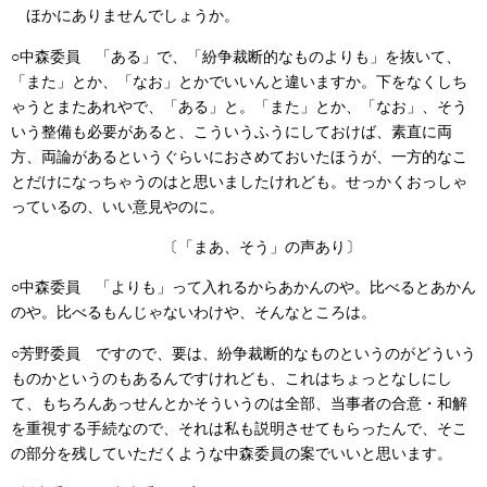
ほかにありませんでしょうか。
○中森委員
「ある」で、「紛争裁断的なものよりも」を抜いて、
「また」とか、「なお」とかでいいんと違いますか。下をなくしち
ゃうとまたあれやで、「ある」と。「また」とか、「なお」、そう
いう整備も必要があると、こういうふうにしておけば、素直に両
方、両論があるというぐらいにおさめておいたほうが、一方的なこ
とだけになっちゃうのはと思いましたけれども。せっかくおっしゃ
っているの、いい意見やのに。
〔「まあ、そう」の声あり〕
○中森委員
「よりも」って入れるからあかんのや。比べるとあかん
のや。比べるもんじゃないわけや、そんなところは。
○芳野委員
ですので、要は、紛争裁断的なものというのがどういう
ものかというのもあるんですけれども、これはちょっとなしにし
て、もちろんあっせんとかそういうのは全部、当事者の合意・和解
を重視する手続なので、それは私も説明させてもらったんで、そこ
の部分を残していただくような中森委員の案でいいと思います。