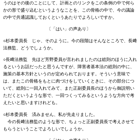
うのはその後のことにして、計画とのリンクをこの条例の中で何ら
かの形で盛り込むというようなことを、この骨格の中で、今の議論
の中で共通認識しておくというあたりでよろしいですか。
〔「はい」の声あり〕
○杉本委員長
じゃ、そのように。今の段階はそんなところで、長﨑
法務監、どうでしょうか。
○長﨑法務監
先ほど芳野委員が言われましたのは総則のほうに入れ
るというお話だったと思うんですが、障害者基本法の総則の中に、
施策の基本方針というのが定められております。そういう意味で
は、またこの骨格をもとに肉づけをしていくときに、その部分につ
いて、総則に一回入れてみて、また正副委員長のほうから御説明い
ただくというような形で、一回つくってみるというような方向で考
えたいと思いますけれども。
○杉本委員長
済みません、私が先走りました。
今の長﨑法務監のような形で、ちょっと正副委員長で考えさせて
もらうということでよろしいでしょうか。