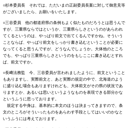
○杉本委員長
それでは、ただいまの正副委員長案に対して御意見等
がございましたら、お願いをいたします。
○三谷委員
他の都道府県の条例もよく似たものだろうとは思うんで
すが、三重県ならではというか、三重県らしさというのがあらわれ
てくるというのは、やっぱり前文で出てくるんですかね。そういう
ことならば、やっぱり前文をしっかり書き込むということが必要に
なってくると思うんですが、どうなんでしょうか。大体他のところ
でも、やっぱり三重県らしさというのをもしここに書き込むとすれ
ば、前文ですか。
○長﨑法務監
今、三谷委員が言われましたように、前文ということ
もありますし、実際前文と、あと実際の規定の中で、北海道のよう
に盛り込む場合もありますけれども、大体前文がその県の状況であ
りますとか、あるいは思いというようなものを表現できる部分かな
というふうに思っております。
規定する中身は、基本的に本文のほうは決まってきますので、条
文のところがそういったものをあらわす手段としてはいいのかなと
いうふうには考えております。