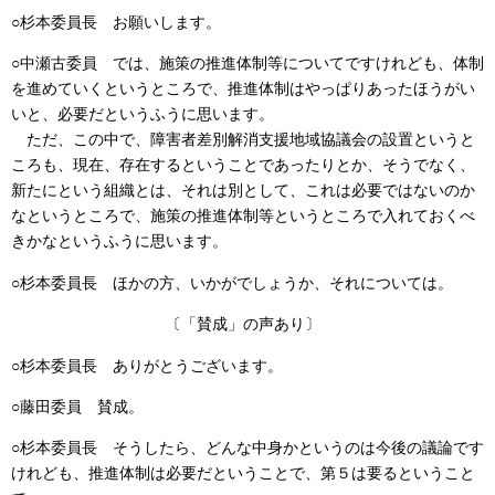
○杉本委員長
お願いします。
○中瀬古委員
では、施策の推進体制等についてですけれども、体制
を進めていくというところで、推進体制はやっぱりあったほうがい
いと、必要だというふうに思います。
ただ、この中で、障害者差別解消支援地域協議会の設置というと
ころも、現在、存在するということであったりとか、そうでなく、
新たにという組織とは、それは別として、これは必要ではないのか
なというところで、施策の推進体制等というところで入れておくべ
きかなというふうに思います。
○杉本委員長
ほかの方、いかがでしょうか、それについては。
〔「賛成」の声あり〕
○杉本委員長
ありがとうございます。
○藤田委員
賛成。
○杉本委員長
そうしたら、どんな中身かというのは今後の議論です
けれども、推進体制は必要だということで、第５は要るということ