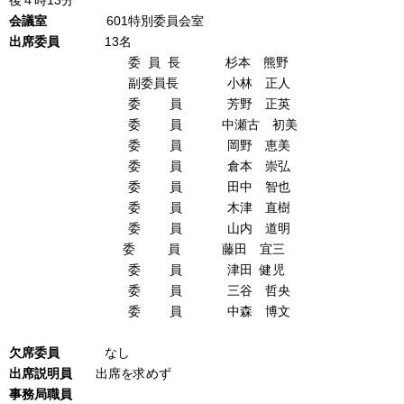
後４時13分
会議室
601特別委員会室
出席
委
員
13名
委 員 長 杉本 熊野
副委員長 小林 正人
委 員 芳野 正英
委 員 中瀬古 初美
委 員 岡野 恵美
委 員 倉本 崇弘
委 員 田中 智也
委 員 木津 直樹
委 員 山内 道明
委 員 藤田 宜三
委 員 津田 健児
委 員 三谷 哲央
委 員 中森 博文
欠席
委
員
なし
出席説明員
出席を求めず
事務局職員