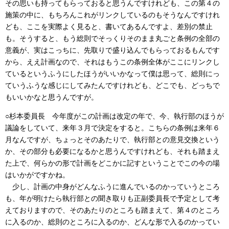
その思いも持ってもらっておると思うんですけれども、この第４の
施策の中に、もちろんこれがリンクしているのもそうなんですけれ
ども、ここを実際よく見ると、書いてあるんですよ、差別の禁止
も。そうすると、もう総則でそっくりそのまま丸ごと条例の全部の
意義が、実はこっちに、先取りで盛り込んでもらっておるもんです
から、ええ計画なので、それはもうこの条例全体がここにリンクし
ているというふうにしたほうがいいかなって僕は思って、総則にっ
ていうふうな感じにしてみたんですけれども、どこでも、どっちで
もいいかなと思うんですが。
○杉本委員長
今年度がこの計画は改定の年で、今、執行部のほうが
議論をしていて、来年３月で決定をすると。こちらの条例は来年６
月なんですが、ちょっとそのあたりで、執行部との意見交換という
か、その部分も必要になるかと思うんですけれども、それも踏まえ
た上で、何らかの形で計画をどこかに記すということでこの今の場
はいかがですかね。
少し、計画の中身がどんなふうに進んでいるのかっていうところ
も、年が明けたら執行部との聞き取りも正副委員長で予定として考
えておりますので、そのあたりのところも踏まえて、第４のところ
に入るのか、総則のところに入るのか、どんな形で入るのかってい