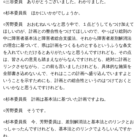
○三谷委員
ありがとうございました。わかりました。
○杉本委員長
ほかにいかがでしょうか。
○芳野委員
おおむねいいなと思う中で、１点どうしてもつけ加えて
ほしいのが、計画との整合性をつけてほしいので、やっぱり総則の
中に障害者基本法と障害者総合支援法、それから障害者差別解消法
の理念に基づいて、県は計画をつくるものとするというふうな条文
を入れていただけるとありがたいなと思うんですけれども。その点
は、皆さんの意見も踏まえながらなんですけれども、絶対に計画と
リンクさせながら、この前も言いましたけれども、具体的な施策を
全部書き込めないんで、それはここの計画へ盛り込んでいますよと
いうことを示すためにも、計画との総合性というのはつけておくと
いいかなと思うんですけれども。
○杉本委員長
計画は基本法に基づいた計画ですよね。
○芳野委員
そうです。
○杉本委員長
今、芳野委員は、差別解消法と基本法とのリンクとお
っしゃったんですけれども、基本法とのリンクでよろしいんですか
ね。