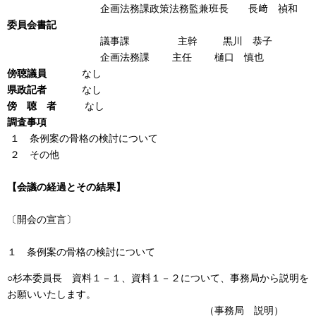
企画法務課政策法務監兼班長 長﨑 禎和
委員会書記
議事課 主幹 黒川 恭子
企画法務課 主任 樋口 慎也
傍聴議員
なし
県政記者
なし
傍 聴 者
なし
調査事項
１ 条例案の骨格の検討について
２ その他
【会議の経過とその結果】
〔開会の宣言〕
１ 条例案の骨格の検討について
○杉本委員長 資料１－１、資料１－２について、事務局から説明を
お願いいたします。
（事務局 説明）