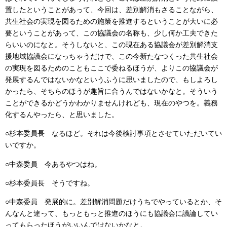
置したということがあって、今回は、差別解消もさることながら、
共生社会の実現を図るための施策を推進するということが大いに必
要ということがあって、この協議会の名称も、少し何か工夫できた
らいいのになと。そうしないと、この現在ある協議会が差別解消支
援地域協議会になっちゃうだけで、この今新たなつくった共生社会
の実現を図るためのこともここで委ねるほうが、よりこの協議会が
発展するんではないかなというふうに思いましたので、もしよろし
かったら、そちらのほうが趣旨に合うんではないかなと。そういう
ことができるかどうかわかりませんけれども、現在のやつを。義務
化するんやったら、と思いました。
○杉本委員長
なるほど。それは今後検討事項とさせていただいてい
いですか。
○中森委員
今あるやつはね。
○杉本委員長
そうですね。
○中森委員
発展的に。差別解消問題だけうちでやっているとか、そ
んなんと違って、もっともっと推進のほうにも協議会に議論してい
ってもらったほうがいいんではないかなと。