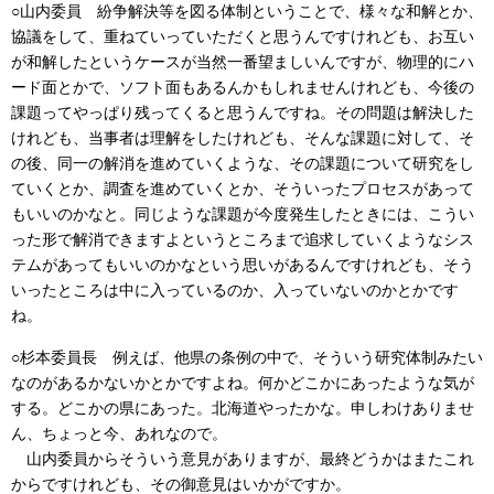
○山内委員
紛争解決等を図る体制ということで、様々な和解とか、
協議をして、重ねていっていただくと思うんですけれども、お互い
が和解したというケースが当然一番望ましいんですが、物理的にハ
ード面とかで、ソフト面もあるんかもしれませんけれども、今後の
課題ってやっぱり残ってくると思うんですね。その問題は解決した
けれども、当事者は理解をしたけれども、そんな課題に対して、そ
の後、同一の解消を進めていくような、その課題について研究をし
ていくとか、調査を進めていくとか、そういったプロセスがあって
もいいのかなと。同じような課題が今度発生したときには、こうい
った形で解消できますよというところまで追求していくようなシス
テムがあってもいいのかなという思いがあるんですけれども、そう
いったところは中に入っているのか、入っていないのかとかです
ね。
○杉本委員長
例えば、他県の条例の中で、そういう研究体制みたい
なのがあるかないかとかですよね。何かどこかにあったような気が
する。どこかの県にあった。北海道やったかな。申しわけありませ
ん、ちょっと今、あれなので。
山内委員からそういう意見がありますが、最終どうかはまたこれ
からですけれども、その御意見はいかがですか。