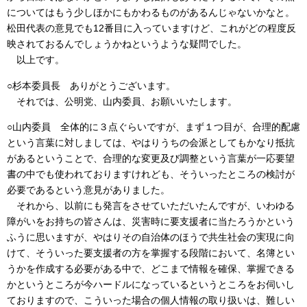
についてはもう少しほかにもかわるものがあるんじゃないかなと。
松田代表の意見でも12番目に入っていますけど、これがどの程度反
映されておるんでしょうかねというような疑問でした。
以上です。
○杉本委員長 ありがとうございます。
それでは、公明党、山内委員、お願いいたします。
○山内委員 全体的に３点ぐらいですが、まず１つ目が、合理的配慮
という言葉に対しましては、やはりうちの会派としてもかなり抵抗
があるということで、合理的な変更及び調整という言葉が一応要望
書の中でも使われておりますけれども、そういったところの検討が
必要であるという意見がありました。
それから、以前にも発言をさせていただいたんですが、いわゆる
障がいをお持ちの皆さんは、災害時に要支援者に当たろうかという
ふうに思いますが、やはりその自治体のほうで共生社会の実現に向
けて、そういった要支援者の方を掌握する段階において、名簿とい
うかを作成する必要がある中で、どこまで情報を確保、掌握できる
かというところが今ハードルになっているというところをお伺いし
ておりますので、こういった場合の個人情報の取り扱いは、難しい