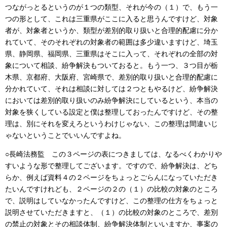
つながっとるというのが１つの類型、それが今の（１）で、もう一
つの形として、これは三重県がここに入ると思うんですけど、対象
者が、対象者というか、類型が差別的取り扱いと合理的配慮に分か
れていて、そのそれぞれの対象者の範囲は多少違いますけど、埼玉
県、静岡県、福岡県、三重県はそこに入って、それぞれの全部の対
象について相談、紛争解決もついておると。もう一つ、３つ目が栃
木県、京都府、大阪府、宮崎県で、差別的取り扱いと合理的配慮に
分かれていて、それは相談に対しては２つともやるけど、紛争解決
においては差別的取り扱いのみ紛争解決にしているという、本当の
対象を狭くしている設定と僕は整理しておったんですけど、その整
理は、別にそれを変えろというわけじゃない、この整理は間違いじ
ゃないということでいいんですよね。
○長崎法務監 この３ページの表につきましては、なるべくわかりや
すいような形で整理してございます。ですので、紛争解決は、どち
らか、例えば資料４の２ページをちょっとごらんになっていただき
たいんですけれども、２ページの２の（１）の比較の対象のところ
で、説明はしていなかったんですけど、この整理の仕方をちょっと
説明させていただきますと、（１）の比較の対象のところで、差別
の禁止の対象とその相談体制、紛争解決体制といいますか、事案の