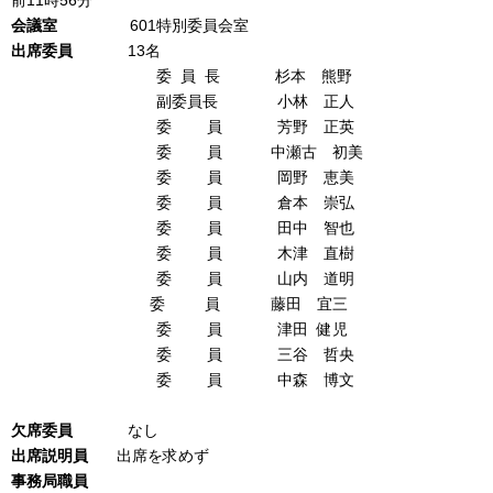
前11時56分
会議室
601特別委員会室
出席
委
員
13名
委 員 長 杉本 熊野
副委員長 小林 正人
委 員 芳野 正英
委 員 中瀬古 初美
委 員 岡野 恵美
委 員 倉本 崇弘
委 員 田中 智也
委 員 木津 直樹
委 員 山内 道明
委 員 藤田 宜三
委 員 津田 健児
委 員 三谷 哲央
委 員 中森 博文
欠席
委
員
なし
出席説明員
出席を求めず
事務局職員