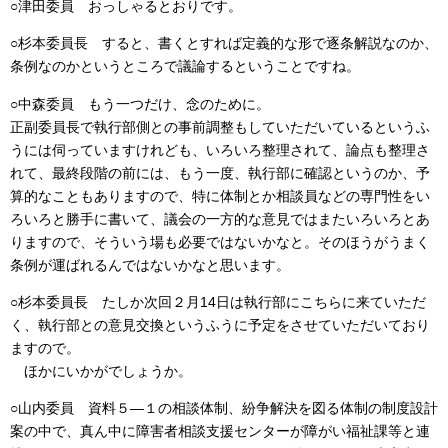
○津田委員 おっしゃるとおりです。
○杉本委員長 すると、書くとすれば定義的な形で逐条解説なのか、
条例なのかというところで議論するということですね。
○中森委員 もう一つだけ、念のために。
正副委員長で執行部側との事前調整もしていただいているというふ
うには伺っていますけれども、いろいろ整理されて、論点も整理さ
れて、最終段階の前には、もう一度、執行部に確認というのか、予
算的なこともありますので、特に体制とか相談員などの専門性をい
ろいろと勝手に書いて、議会の一方的な意見ではまたいろいろとあ
りますので、そういう場も必要ではないかなと。そのほうがうまく
条例が運ばれるんではないかなと思います。
○杉本委員長 たしか次回２月14日は執行部にこちらに来ていただ
く、執行部との意見交換というふうに予定をさせていただいており
ますので。
ほかにいかがでしょうか。
○山内委員 資料５―１の相談体制、紛争解決を図る体制の制度設計
案の中で、真ん中に障害者相談支援センターが障がい福祉課等と連