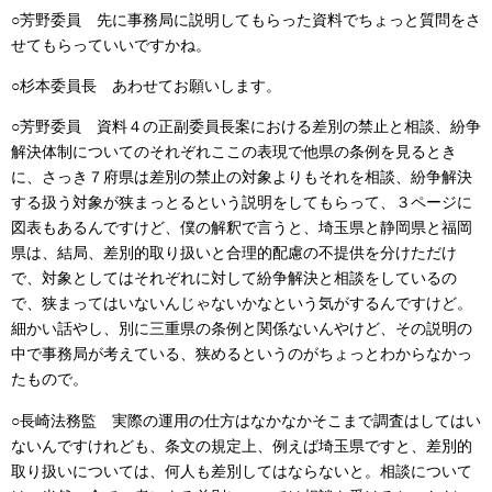
○芳野委員 先に事務局に説明してもらった資料でちょっと質問をさ
せてもらっていいですかね。
○杉本委員長 あわせてお願いします。
○芳野委員 資料４の正副委員長案における差別の禁止と相談、紛争
解決体制についてのそれぞれここの表現で他県の条例を見るとき
に、さっき７府県は差別の禁止の対象よりもそれを相談、紛争解決
する扱う対象が狭まっとるという説明をしてもらって、３ページに
図表もあるんですけど、僕の解釈で言うと、埼玉県と静岡県と福岡
県は、結局、差別的取り扱いと合理的配慮の不提供を分けただけ
で、対象としてはそれぞれに対して紛争解決と相談をしているの
で、狭まってはいないんじゃないかなという気がするんですけど。
細かい話やし、別に三重県の条例と関係ないんやけど、その説明の
中で事務局が考えている、狭めるというのがちょっとわからなかっ
たもので。
○長崎法務監 実際の運用の仕方はなかなかそこまで調査はしてはい
ないんですけれども、条文の規定上、例えば埼玉県ですと、差別的
取り扱いについては、何人も差別してはならないと。相談について