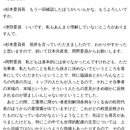
○杉本委員長 もう一回確認したほうがいいんかな。もうよろしいで
すか。
○津田委員 いいです。私もあんまり理解していないところがありま
すんで。
○杉本委員長 箇所を言っていただきましたので、わかりやすかった
と思いますので、続いて日本共産党、岡野委員からお願いします。
○岡野委員 私どもは基本的には余りなかったんですけれども、ただ
当事者、私たちのことを私たち抜きに決めないでというところを基
本にしていただきたいということで、特に協議会とかいろんなとこ
ろの代表の方は、トップの人たちが入っとるので、それこそ当事者
の末端の、末端というか、そういう人たちの意見がきめ細かに反映
されるのが望ましいんじゃないかということでした。
あとこの間、三重県に障がい者差別解消条例をつくる会の松田代
表のほうからの要望書が出ていますけど、これがどの程度反映され
たものになっているのかなというようなことで、先ほども発言があ
りましたけども、特にこの中でも合理的配慮の文言については、上
から目線ではないかというような指摘もあったりするので、その点