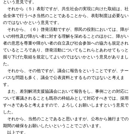
という意見です。
それから（５）表彰ですが、共生社会の実現に向けた取組は、社
会全体で行うべき当然のことであることから、表彰制度は必要ない
のではないかという意見です。
それから、（６）啓発活動ですが、県民の役割においては、障が
いの特性及び障がい者に対する理解を深めることのほかに、障がい
者の意思を尊重や障がい者の自立及び社会参加への協力も規定され
ているところであり、啓発活動についてもこれらとあわせてもっと
掘り下げた取組を規定してよいのではないかという意見がありまし
た。
それから、その他ですが、議会に報告をということですが、ナー
バスな問題も多く、議会で公表資料とするものではないと考えま
す。
また、差別解消支援協議会において報告をし、事例ごとの対応に
ついて審議されることも既存の枠組みとして対応すべきでは、採用
すべきであると考えますので、よろしくお願いしますという意見で
した。
それから、当然のことであると思いますが、公布から施行までの
期間の確保をお願いしたいということでございます。
以上です。