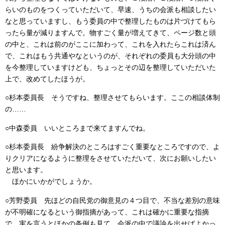
らいのものをつくっていただいて、早速、うちの会派も相談したい
なと思っていますし、もう委員の中で整理したものは片づけてもら
ったら量が減りますんで。物すごく量が増えてきて、ページ数と頭
の中と、これは前のがここに加わって、これを入れたらこれは済ん
で、これはもう共通やなというのが、それぞれの委員も大分頭の中
を今整理していますけども、ちょっとその辺を整理していただいた
上で、改めてしたほうが。
○杉本委員長 そうですね、整理させてもらいます。ここの相談体制
の……
○中森委員 いいところまで来てますんでね。
○杉本委員長 紛争解決のところはすごく重要なところですので、よ
りクリアになるように整理をさせていただいて、次にお願いしたい
と思います。
ほかにいかがでしょうか。
○芳野委員 先ほどの自民党の御意見の４つ目で、不当な差別の意味
が不明確になるという御指摘があって、これは確かに重要な指摘
で、実を言うとほかの条例も見て、会派の中で議論を出せばよかっ