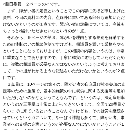
○藤田委員 ２ページのイです。
まず、障がい者の定義ということでこの内容に先ほど申し上げた
資料、今日の資料２の内容、点線外に書いてある部分も追加いただ
けないかというのが１点です。障がい者の定義については、今後も
ちょっと検討いただきたいなというのが１点。
それから、９ページの第３、障がいを理由とする差別を解消する
ための体制のアの相談体制ですけども、相談員を置いて業務をやる
ということになっておりますが、この相談の内容というのは、非常
に重要なことでありますので、丁寧に確実に遂行していただくため
に、複数の相談員が必要なんではないかというふうに考えておりま
して、その辺がわかるような記述をいただけないかというのが２点
目です。
３点目は、10ページの第４の、障がい者の自立及び社会参加の支
援等のための施策で、基本的施策の中に就労に関する支援等を追加
いただけないのかなということなんです。というのは、法定雇用率
というのが三重県は非常に上がってきていまして、全国で20番目ぐ
らいまでに来ているということなんですけども、その就労を継続さ
せていくという点について、やっぱり課題も多くて、障がい者、事
業者への支援の充実というのが必要なんではないかということが１