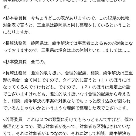
す。
○杉本委員長 今ちょうどこの表がありますので、この12県の比較
対象表で言うと、三重県は静岡県と同じ整理をしているということ
になりますか。
○長崎法務監 静岡県は、紛争解決では事業者によるものが対象にな
っておりますので、三重県の場合は上の体制といたしましては……
○杉本委員長 全ての。
○長崎法務監 差別的取り扱い、合理的配慮、相談、紛争解決は三重
県の場合、全て同じですので、タイプ的に言うと（１）のほうには
なってくるんですけれども。ですので、（２）のほうは規定上の話
でございますけれども、差別的取り扱いなり合理的配慮から考える
と、相談、紛争解決の事案の対象なりでちょっと絞り込みが図られ
ているんじゃないかというような理解で整理した表でございます。
○芳野委員 これは２つの類型に分けてもらっとるんですけど、僕の
整理だと３つで、要は対象者があって、対象者も区別はされていな
くて、それに対象者が１つなので、それに対して相談、紛争解決も