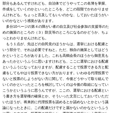
部分もあるんですけれども、自治体でどうやってこの名簿を掌握、
作成をしていくのかといったところを、どこの段階でかわかりませ
んけれども、ちょっと言及してもいいのかな、しておいたほうがい
いのかなという感覚があります。
多分10ページの第４の障がい者の自立及び社会参加の支援等のた
めの施策のところの（３）防災等のところになるのかどうか、ちょ
っとわかりませんけれども。
もう１点が、先ほどの自民党のほうからは、選挙における配慮と
いう部分で、それは必要ですねと。ただ、独自の施策としてはどう
かというところがありました。これも高鶴会長のほうから御意見も
あったかというふうに思いますけれども、ここに選挙における配慮
というふうになっておりますが、配慮することで投票できる方と配
慮をしてもやはり投票できない方がおります。いわゆる代理投票で
ないと投票のしようがない方に関して、今後どうやって取り組んで
いくのかといったところを検討していくのは今後の取組になってい
こうかというふうに思うんですが、ここの、選挙における配慮とい
う書き方を選挙権の確保とか、そういった文言にしておいていただ
いたほうが。将来的に代理投票を認めるとか認めないとかという議
論になったときに、この配慮だけですと届かないのかなというふう