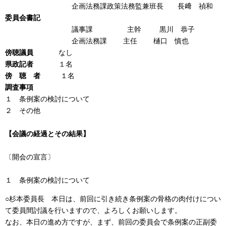
企画法務課政策法務監兼班長 長﨑 禎和
委員会書記
議事課 主幹 黒川 恭子
企画法務課 主任 樋口 慎也
傍聴議員
なし
県政記者
１名
傍 聴 者
１名
調査事項
１ 条例案の検討について
２ その他
【会議の経過とその結果】
〔開会の宣言〕
１ 条例案の検討について
○杉本委員長 本日は、前回に引き続き条例案の骨格の肉付けについ
て委員間討議を行いますので、よろしくお願いします。
なお、本日の進め方ですが、まず、前回の委員会で条例案の正副委