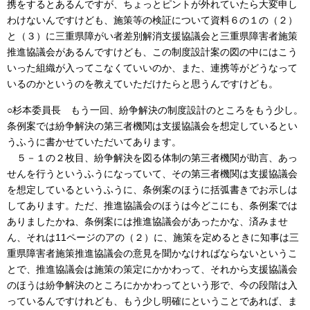
携をするとあるんですが、ちょっとピントが外れていたら大変申し
わけないんですけども、施策等の検証について資料６の１の（２）
と（３）に三重県障がい者差別解消支援協議会と三重県障害者施策
推進協議会があるんですけども、この制度設計案の図の中にはこう
いった組織が入ってこなくていいのか、また、連携等がどうなって
いるのかというのを教えていただけたらと思うんですけども。
○杉本委員長 もう一回、紛争解決の制度設計のところをもう少し。
条例案では紛争解決の第三者機関は支援協議会を想定しているとい
うふうに書かせていただいてあります。
５－１の２枚目、紛争解決を図る体制の第三者機関が助言、あっ
せんを行うというふうになっていて、その第三者機関は支援協議会
を想定しているというふうに、条例案のほうに括弧書きでお示しは
してあります。ただ、推進協議会のほうは今どこにも、条例案では
ありましたかね、条例案には推進協議会があったかな、済みませ
ん、それは11ページのアの（２）に、施策を定めるときに知事は三
重県障害者施策推進協議会の意見を聞かなければならないというこ
とで、推進協議会は施策の策定にかかわって、それから支援協議会
のほうは紛争解決のところにかかわってという形で、今の段階は入
っているんですけれども、もう少し明確にということであれば、ま