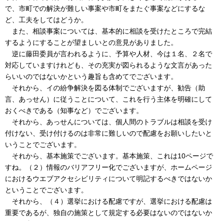
で、市町での解決が難しい事案や市町をまたぐ事案などにするな
ど、工夫をしてはどうか。
また、相談事案については、基本的に相談を受けたところで完結
するようにすることが望ましいとの意見がありました。
逆に藤田委員が言われるように、予算や人材、今は１名、２名で
対応していますけれども、その充実が図られるような文言があった
らいいのではないかという趣旨も含めてでございます。
それから、イの紛争解決を図る体制でございますが、勧告（助
言、あっせん）に従うことについて、これを行う主体を明確にして
おくべきである（知事など）でございます。
それから、あっせんについては、個人間のトラブルは相談を受け
付けない、受け付けるのは非常に難しいので配慮をお願いしたいと
いうことでございます。
それから、基本施策でございます。基本施策、これは10ページで
すね。（２）情報のバリアフリー化でございますが、ホームページ
におけるウエブアクセシビリティについて明記するべきではないか
ということでございます。
それから、（４）選挙における配慮ですが、選挙における配慮は
重要であるが、独自の施策として規定する必要はないのではないか