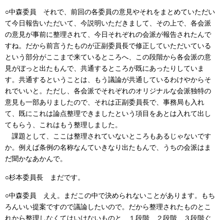
○中森委員 それで、前回の各委員の意見やそれをまとめていただい
て今日報告いただいて、今説明いただきまして、その上で、各会派
の意見が事前に整理されて、今日それぞれの会派が報告されたんで
すね。だから前言うたものが正副委員長で修正していただいている
という部分がここまで来ているところへ、この段階から各会派の意
見がぼっと出たもんで、共通するところが既にあったりしていま
す。共通するということは、もう議論が共通しているわけやからそ
れでいいと。ただし、各会派でそれぞれのオリジナルな会派独特の
意見も一部ありましたので、それは正副委員長で、事務局も入れ
て、既にこれは論点整理できましたという項目をあとは入れて出し
てもらう、これはもう整理しました。
課題として、ここは整理されていないところもあるじゃないです
か。例えば条例の名称なんていきなり出たもんで、うちの会派はま
だ聞かなあかんで。
○杉本委員長 まだです。
○中森委員 ええ。まだこの中で決められないことがあります。もち
ろんいい提案ですので議論したいので。だから整理されたものとこ
れから整理しなくてはいけないものと、１段階、２段階、３段階ぐ