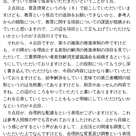
点。そういう意味で追加をいただきたいということが１点。
２点目は、普及啓発というのを（６）で起こしていただいていま
すけども、教育という視点での追加をお願いできないかと。参考人
からの聴取について、教育に関する現状についての課題が指摘され
ていたと思いますので、この辺を項目として立ち上げていただけな
いかというのが３点目の２ですね。
それから、４点目ですが、第５の施策の推進体制の件ですけど
も、イの障がいを理由とする差別の解消の推進体制の項目を見てい
ただいて、三重県障がい者差別解消支援協議会を組織するというふ
うにしていただいておりますけども、この役割についてもう少し深
く書き込んでいただけないか。今回の内容にはかなり書いていただ
いておりますけども、紛争解決をしていく意味での第三者機関の役
割というのは当然書いてありますけども、助言やあっせんの内容で
すね。この辺のところをやっていただくと書いてありますけども、
これを公表していくということをもっと明確にしていただけないか
なというのが４点目。
５点目が、合理的な配慮をという表現がございますけども、これ
は参考人招致の中でも言われておりましたけれども、上から目線と
いう感じがするという声がありまして、上位法との関連を調査して
いただいた上でなんですけども、合理的な変更及び調整という表現