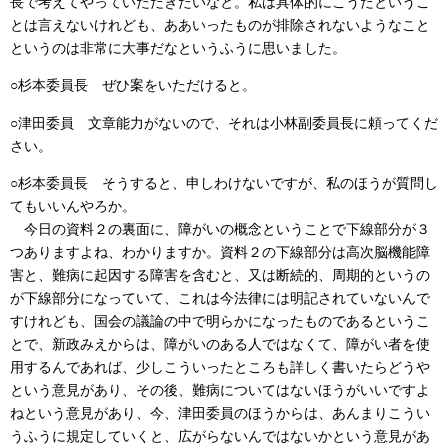
長で考えてやっていただきたいなと。私は具体的にこうだというこ
とは言えないけれども、ああいったものが排除されないようなこと
というのは非常に大事だなというふうに思いました。
○杉本委員長 ぜひ案をいただけると。
○津田委員 文章能力がないので、それは小林副委員長に頼ってくだ
さい。
○杉本委員長 そうすると、申しわけないですが、私のほうが質問し
てもいいんやろか。
今日の資料２の裏面に、障がいの概念ということで下線部分が３
つありますよね、わかりますか。資料２の下線部分は高次脳機能障
害と、難病に起因する障害を含むと、又は断続的、周期的というの
が下線部分になっていて、これは今法律には明記されていないんで
すけれども、国会の議論の中で明らかになったものであるというこ
とで、新政みえからは、障がいのある人ではなくて、障がい者を使
用するんであれば、少しこういったところも詳しく書いたらどうや
という意見があり、その後、難病についてはないほうがいいですよ
ねという意見があり、今、津田委員のほうからは、あんまりこうい
うふうに規定していくと、広がらないんではないかという意見があ