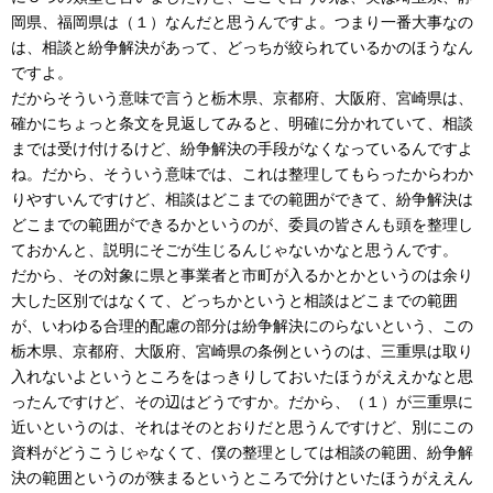
岡県、福岡県は（１）なんだと思うんですよ。つまり一番大事なの
は、相談と紛争解決があって、どっちが絞られているかのほうなん
ですよ。
だからそういう意味で言うと栃木県、京都府、大阪府、宮崎県は、
確かにちょっと条文を見返してみると、明確に分かれていて、相談
までは受け付けるけど、紛争解決の手段がなくなっているんですよ
ね。だから、そういう意味では、これは整理してもらったからわか
りやすいんですけど、相談はどこまでの範囲ができて、紛争解決は
どこまでの範囲ができるかというのが、委員の皆さんも頭を整理し
ておかんと、説明にそごが生じるんじゃないかなと思うんです。
だから、その対象に県と事業者と市町が入るかとかというのは余り
大した区別ではなくて、どっちかというと相談はどこまでの範囲
が、いわゆる合理的配慮の部分は紛争解決にのらないという、この
栃木県、京都府、大阪府、宮崎県の条例というのは、三重県は取り
入れないよというところをはっきりしておいたほうがええかなと思
ったんですけど、その辺はどうですか。だから、（１）が三重県に
近いというのは、それはそのとおりだと思うんですけど、別にこの
資料がどうこうじゃなくて、僕の整理としては相談の範囲、紛争解
決の範囲というのが狭まるというところで分けといたほうがええん