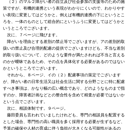
（２）のマル２障がい者の自立及び社会参加の支援等のための施
策ですが、有機的連携という表現がわかりにくいので、わかりやす
い表現に変更してはどうかと。例えば有機的連携の下にというとこ
ろを、一体のものとして総合的にというふうに変更してはどうかと
いうところでございます。
次に、７ページに飛びます。
障がいを理由とする差別の禁止等でございますが、アの差別的取
扱いの禁止及び合理的配慮の提供でございますけども、不当な差別
的取り扱いについて、どのような要件が満たされれば不当と言える
のかが曖昧であるため、その点を具体化する必要があるのではない
かというところでございます。
それから、８ページ、イの（２）配慮事項の策定でございます
が、障がい者の日常生活又は社会生活に関する分野ごとに特に配慮
すべき事項は、かなり幅の広い概念であり、どのようなものまで指
すのか、障害者計画などとの整合性を含めて精査が必要ではないか
という点でございます。
次に、相談体制です。９ページ。
藤田委員も言われていましたけれども、専門の相談員を配置する
とした場合、専門性の高い職員を多く採用する必要が生ずるなど、
予算の確保や人材の育成に伴う負担が大きくなる可能性があるの