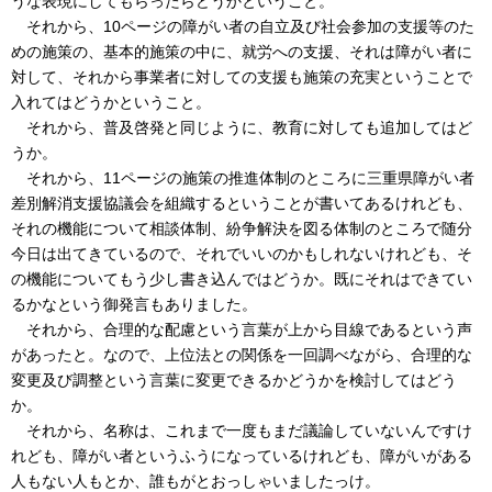
うな表現にしてもらったらどうかということ。
それから、10ページの障がい者の自立及び社会参加の支援等のた
めの施策の、基本的施策の中に、就労への支援、それは障がい者に
対して、それから事業者に対しての支援も施策の充実ということで
入れてはどうかということ。
それから、普及啓発と同じように、教育に対しても追加してはど
うか。
それから、11ページの施策の推進体制のところに三重県障がい者
差別解消支援協議会を組織するということが書いてあるけれども、
それの機能について相談体制、紛争解決を図る体制のところで随分
今日は出てきているので、それでいいのかもしれないけれども、そ
の機能についてもう少し書き込んではどうか。既にそれはできてい
るかなという御発言もありました。
それから、合理的な配慮という言葉が上から目線であるという声
があったと。なので、上位法との関係を一回調べながら、合理的な
変更及び調整という言葉に変更できるかどうかを検討してはどう
か。
それから、名称は、これまで一度もまだ議論していないんですけ
れども、障がい者というふうになっているけれども、障がいがある
人もない人もとか、誰もがとおっしゃいましたっけ。