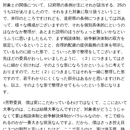
対象との関係について、12府県の条例が主にそれが該当する、25の
うち12がありましたので、それをまた対象に取り扱うということ
で、米印のところですけれども、道府県の条例につきましては25あ
って、様々な構成がございますので、それを個別具体的にというの
はなかなか整理が、あとまた説明のほうがちょっと難しいかなとい
うふうに思いましたもんで、まず相談体制、紛争解決体制の双方を
規定しているということと、合理的配慮の提供義務の主体を明示し
ているものに絞った形で、こういった形で整理をしてございます。
先ほどの委員がおっしゃいましたように、（２）につきましてはさ
らに細かく分ければ、そのような形になろうかというふうに考えて
おりますので。ただ（２）につきましてはそれを一緒に整理した形
ですので、若干わかりにくくなった部分はあるかと思いますけれど
も、以上、そのような形で整理させてもらったという形になりま
す。
○芳野委員 僕は変にこだわっているわけではなくて、ここにおいて
大事なのは、これは結構大事なんですけど、対象者がどうこうじゃ
なくて要は相談体制と紛争解決体制がパラレルなのか、そこで絞ら
れるのかが一番大きな状況なんですよ。だから、僕はさっき控え目
に３つの類型と言いましたけど、ここで言うのは、実は埼玉県、静