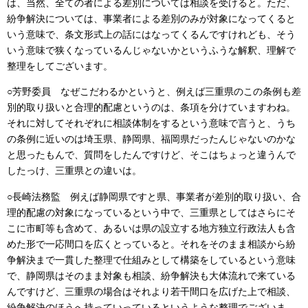
は、当然、全ての者による差別については相談を受けると。ただ、
紛争解決については、事業者による差別のみが対象になってくると
いう意味で、条文形式上の話にはなってくるんですけれども、そう
いう意味で狭くなっているんじゃないかというふうな解釈、理解で
整理をしてございます。
○芳野委員 なぜこだわるかというと、例えば三重県のこの条例も差
別的取り扱いと合理的配慮というのは、条項を分けていますわね。
それに対してそれぞれに相談体制をするという意味で言うと、うち
の条例に近いのは埼玉県、静岡県、福岡県だったんじゃないのかな
と思ったもんで、質問をしたんですけど、そこはちょっと違うんで
したっけ、三重県との違いは。
○長崎法務監 例えば静岡県ですと県、事業者が差別的取り扱い、合
理的配慮の対象になっているという中で、三重県としてはさらにそ
こに市町等も含めて、あるいは県の設立する地方独立行政法人も含
めた形で一応間口を広くとっていると。それをそのまま相談から紛
争解決まで一貫した整理で仕組みとして構築をしているという意味
で、静岡県はそのまま対象も相談、紛争解決も大体流れで来ている
んですけど、三重県の場合はそれより若干間口を広げた上で相談、
紛争解決のほうへ持っていっているというような整理でございま