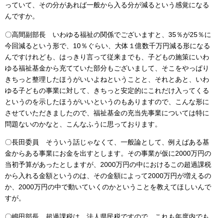
っていて、その分があれば一般から入る分が減るという感覚になる
んですか。
〇高間副部長 いわゆる福祉の関係でございますと、35％が25％に
今回減るという形で、10％ぐらい、大体１億数千万円減る形になる
んですけれども、はっきり言って従来までも、子どもの施策にいわ
ゆる福祉基金から充てていた部分もございまして、そこをやっぱり
きちっと整理したほうがいいよねということと、それとあと、いわ
ゆる子どもの事業に対して、きちっと安定的にこれだけ入ってくる
というのを示したほうがいいというのもありますので、こんな形に
させていただきましたので、福祉基金の充当先事業については特に
問題ないのかなと、こんなふうに思っております。
〇長田委員 そういう話じゃなくて、一般論として、例えばある基
金からある事業にお金を出すとします。その事業が仮に2000万円の
当初予算があったとしますが、2000万円の中におけるこの超過課税
から入れる金額というのは、その金額によって2000万円が増えるの
か、2000万円の中で動いていくのかということを教えてほしいんで
すが。
〇嶋田部長 超過課税は、法人県民税ですので、これも年度内でも