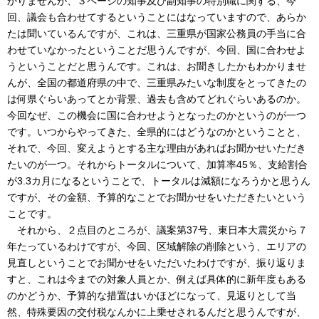
かりませんが、３ページの知事及び副知事の特別職に関する、今
回、議会も合わせてするということにはなっていますので、あらか
たは聞いているんですが、これは、三重県が国家公務員の手当に合
わせていなかったということだ思うんですが、今回、国に合わせよ
うということだと思うんです。これは、お聞きしたかもわかりませ
んが、全国の都道府県の中で、三重県みたいな制度をとってきたの
は何県ぐらいあってとか背景、過去も含めてどれぐらいあるのか。
今回なぜ、この機会に国に合わせようとなったのかというのが一つ
です。いつからやってきた、全県的にはどうなのかということと、
それで、今回、変えようとする主な理由があればお聞かせいただき
たいのが一つ。それからトータルについて、加算率45％、支給割合
が3.3カ月になるということで、トータルは減額になろうかと思うん
ですが、その金額、予算的なことでお聞かせをいただきたいという
ことです。
それから、２点目のところが、議案第37号、東日本大震災から７
年たっているわけですが、今回、区域解除の削除という、エリアの
見直しということでお聞かせをいただいたわけですが、振り返りま
すと、これは今までの対象人員とか、例えば具体的に新年度もある
のかどうか、予算的な措置はいかほどになって、見返りとして当
然、特殊要因の交付税なんかに上乗せされるんだと思うんですが、