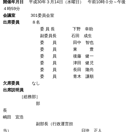
開催年月日
平成30年３月14日（水曜日） 午前10時０分～午後
４時59分
会議室
301委員会室
出席委員
８名
委 員 長 下野 幸助
副委員長 石田 成生
委 員 田中 智也
委 員 東 豊
委 員 後藤 健一
委 員 津田 健児
委 員 長田 隆尚
委 員 青木 謙順
欠席委員
なし
出席説明員
［総務部］
部
長
嶋田 宜浩
副部長（行政運営担
当） 日沖 正人