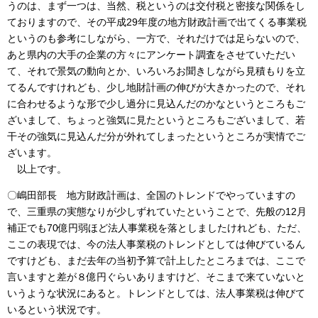
うのは、まず一つは、当然、税というのは交付税と密接な関係をし
ておりますので、その平成29年度の地方財政計画で出てくる事業税
というのも参考にしながら、一方で、それだけでは足らないので、
あと県内の大手の企業の方々にアンケート調査をさせていただい
て、それで景気の動向とか、いろいろお聞きしながら見積もりを立
てるんですけれども、少し地財計画の伸びが大きかったので、それ
に合わせるような形で少し過分に見込んだのかなというところもご
ざいまして、ちょっと強気に見たというところもございまして、若
干その強気に見込んだ分が外れてしまったというところが実情でご
ざいます。
以上です。
〇嶋田部長 地方財政計画は、全国のトレンドでやっていますの
で、三重県の実態なりが少しずれていたということで、先般の12月
補正でも70億円弱ほど法人事業税を落としましたけれども、ただ、
ここの表現では、今の法人事業税のトレンドとしては伸びているん
ですけども、まだ去年の当初予算で計上したところまでは、ここで
言いますと差が８億円ぐらいありますけど、そこまで来ていないと
いうような状況にあると。トレンドとしては、法人事業税は伸びて
いるという状況です。