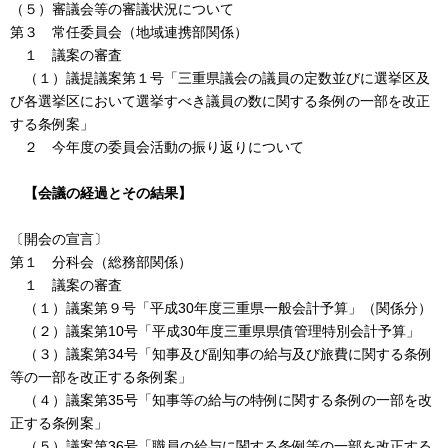
（５）審議会等の審議状況について
第３ 常任委員会（地域連携部関係）
１ 議案の審査
（１）議提議案第１号「三重県議会の議員の定数並びに選挙区及
び各選挙区において選挙すべき議員の数に関する条例の一部を改正
する条例案」
２ 今年度の委員会活動の振り返りについて
【会議の経過とその結果】
〔開会の宣言〕
第１ 分科会（総務部関係）
１ 議案の審査
（１）議案第９号「平成30年度三重県一般会計予算」（関係分）
（２）議案第10号「平成30年度三重県県債管理特別会計予算」
（３）議案第34号「知事及び副知事の給与及び旅費に関する条例
等の一部を改正する条例案」
（４）議案第35号「知事等の給与の特例に関する条例の一部を改
正する条例案」
（５）議案第36号「職員の給与に関する条例等の一部を改正する