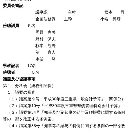
委員会書記
議事課 主幹 松本 昇
企画法務課 主幹 小端 邦彦
傍聴議員
５名
岡野 恵美
野村 保夫
杉本 熊野
舘 直人
水谷 隆
県政記者
17名
傍聴者
５名
議題及び協議事項
第１ 分科会（総務部関係）
１ 議案の審査
（１）議案第９号「平成30年度三重県一般会計予算」（関係分）
（２）議案第10号「平成30年度三重県県債管理特別会計予算」
（３）議案第34号「知事及び副知事の給与及び旅費に関する条例
等の一部を改正する条例案」
（４）議案第35号「知事等の給与の特例に関する条例の一部を改