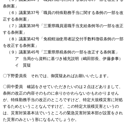
条例案」
（６）議案第37号「職員の特殊勤務手当に関する条例の一部を改
正する条例案」
（７）議案第38号「三重県職員退職手当支給条例等の一部を改正
する条例案」
（８）議案第42号「免税軽油使用者証交付手数料徴収条例の一部
を改正する条例案」
（９）議案第45号「三重県県税条例の一部を改正する条例案」
ア 当局から資料に基づき補充説明（嶋田部長、伊藤参事）
イ 質疑
〇下野委員長 それでは、御質疑あればお願いいたします。
〇田中委員 確認をさせていただきたいのは２点ほどありまして、
条例の改正の内容そのものに余りかかわらないかもわかりません
が、特殊勤務手当の改正のところですけど、特定大規模災害に対処
するためということなんですけど、この特定大規模災害というの
は、災害対策基本法でいうところの緊急災害対策本部が設置をされ
た災害のみという形になるんでしょうか。