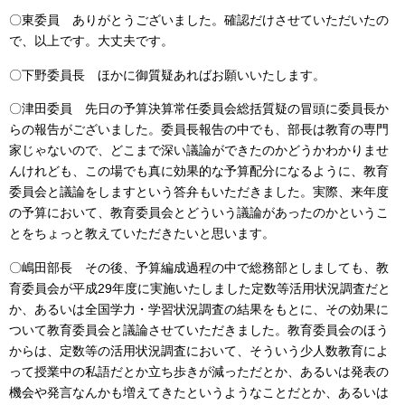
〇東委員 ありがとうございました。確認だけさせていただいたの
で、以上です。大丈夫です。
〇下野委員長 ほかに御質疑あればお願いいたします。
〇津田委員 先日の予算決算常任委員会総括質疑の冒頭に委員長か
らの報告がございました。委員長報告の中でも、部長は教育の専門
家じゃないので、どこまで深い議論ができたのかどうかわかりませ
んけれども、この場でも真に効果的な予算配分になるように、教育
委員会と議論をしますという答弁もいただきました。実際、来年度
の予算において、教育委員会とどういう議論があったのかというこ
とをちょっと教えていただきたいと思います。
〇嶋田部長 その後、予算編成過程の中で総務部としましても、教
育委員会が平成29年度に実施いたしました定数等活用状況調査だと
か、あるいは全国学力・学習状況調査の結果をもとに、その効果に
ついて教育委員会と議論させていただきました。教育委員会のほう
からは、定数等の活用状況調査において、そういう少人数教育によ
って授業中の私語だとか立ち歩きが減っただとか、あるいは発表の
機会や発言なんかも増えてきたというようなことだとか、あるいは