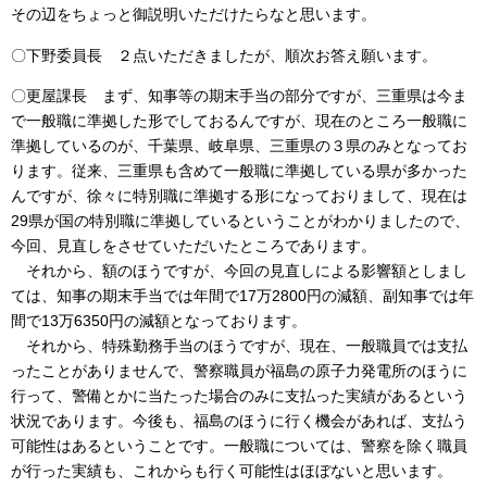
その辺をちょっと御説明いただけたらなと思います。
〇下野委員長 ２点いただきましたが、順次お答え願います。
〇更屋課長 まず、知事等の期末手当の部分ですが、三重県は今ま
で一般職に準拠した形でしておるんですが、現在のところ一般職に
準拠しているのが、千葉県、岐阜県、三重県の３県のみとなってお
ります。従来、三重県も含めて一般職に準拠している県が多かった
んですが、徐々に特別職に準拠する形になっておりまして、現在は
29県が国の特別職に準拠しているということがわかりましたので、
今回、見直しをさせていただいたところであります。
それから、額のほうですが、今回の見直しによる影響額としまし
ては、知事の期末手当では年間で17万2800円の減額、副知事では年
間で13万6350円の減額となっております。
それから、特殊勤務手当のほうですが、現在、一般職員では支払
ったことがありませんで、警察職員が福島の原子力発電所のほうに
行って、警備とかに当たった場合のみに支払った実績があるという
状況であります。今後も、福島のほうに行く機会があれば、支払う
可能性はあるということです。一般職については、警察を除く職員
が行った実績も、これからも行く可能性はほぼないと思います。