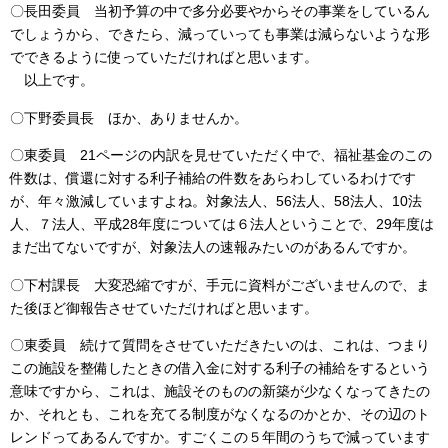
〇長田委員 当初予算の中で多分必要やからその事業をしているん
でしょうから、できたら、減っていっても事業は減らないような形
でできるように使っていただければと思います。
以上です。
〇下野委員長 ほか、ありませんか。
〇東委員 21ページの内訳を見せていただく中で、福祉基金のこの
件数は、償還に対する利子補給の件数をあらわしているわけです
が、年々激減していますよね。対象法人、56法人、58法人、10法
人、７法人、平成28年度については６法人ということで、29年度は
まだ出てないですが、対象法人の速報みたいのがあるんですか。
〇下村課長 大変恐縮ですが、手元に資料がございませんので、ま
た後ほど御報告させていただければと思います。
〇東委員 続けて質問をさせていただきたいのは、これは、つまり
この施設を整備したときの借入金に対する利子の補給をするという
意味ですから、これは、施設そのものの新築が少なくなってきたの
か、それとも、これを充てる制度がなくなるのかとか、その辺のト
レンドってあるんですか。すごくこの５年間のうちで減っています