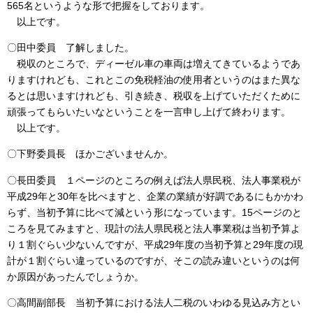
565名というような形で把握をしております。
以上です。
〇田中委員 了解しました。
税収のところで、ディーゼル車の車両は増えてきているようであ
りますけれども、これとこの免税軽油の使用者というのはまた異な
るとは思いますけれども、引き続き、税収を上げていただくために
頑張ってもらいたいなということを一言申し上げて終わります。
以上です。
〇下野委員長 ほかございませんか。
〇長田委員 １ページのところの例えば法人県民税、法人事業税が
平成29年と30年を比べますと、企業の業績が好調であるにもかかわ
らず、当初予算に比べて減という形になっています。15ページのと
ころを見てみますと、現計の法人県民税と法人事業税は当初予算よ
り１割ぐらい少ないんですが、平成29年度の当初予算と29年度の現
計が１割ぐらい違っているのですが、そこの読み違いというのは何
か原因があったんでしょうか。
〇高間副部長 当初予算における法人二税のいわゆる見込み方とい