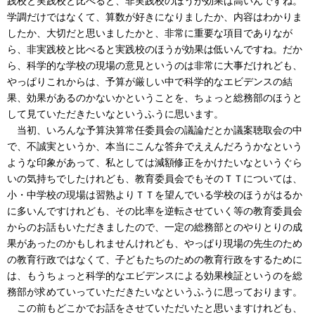
践校と実践校と比べると、非実践校のほうが効果は高いんですね。
学調だけではなくて、算数が好きになりましたか、内容はわかりま
したか、大切だと思いましたかと、非常に重要な項目でありなが
ら、非実践校と比べると実践校のほうが効果は低いんですね。だか
ら、科学的な学校の現場の意見というのは非常に大事だけれども、
やっぱりこれからは、予算が厳しい中で科学的なエビデンスの結
果、効果があるのかないかということを、ちょっと総務部のほうと
して見ていただきたいなというふうに思います。
当初、いろんな予算決算常任委員会の議論だとか議案聴取会の中
で、不誠実というか、本当にこんな答弁でええんだろうかなという
ような印象があって、私としては減額修正をかけたいなというぐら
いの気持ちでしたけれども、教育委員会でもそのＴＴについては、
小・中学校の現場は習熟よりＴＴを望んでいる学校のほうがはるか
に多いんですけれども、その比率を逆転させていく等の教育委員会
からのお話もいただきましたので、一定の総務部とのやりとりの成
果があったのかもしれませんけれども、やっぱり現場の先生のため
の教育行政ではなくて、子どもたちのための教育行政をするために
は、もうちょっと科学的なエビデンスによる効果検証というのを総
務部が求めていっていただきたいなというふうに思っております。
この前もどこかでお話をさせていただいたと思いますけれども、