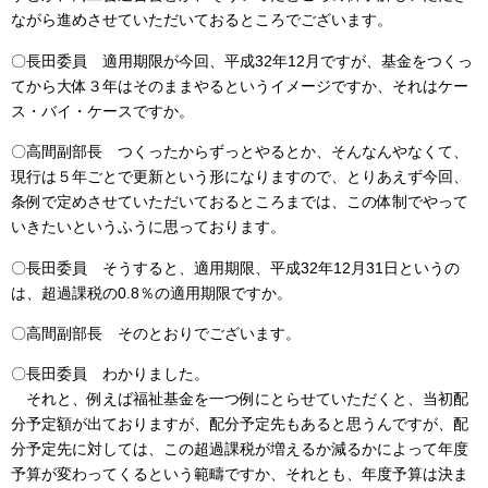
ながら進めさせていただいておるところでございます。
〇長田委員 適用期限が今回、平成32年12月ですが、基金をつくっ
てから大体３年はそのままやるというイメージですか、それはケー
ス・バイ・ケースですか。
〇高間副部長 つくったからずっとやるとか、そんなんやなくて、
現行は５年ごとで更新という形になりますので、とりあえず今回、
条例で定めさせていただいておるところまでは、この体制でやって
いきたいというふうに思っております。
〇長田委員 そうすると、適用期限、平成32年12月31日というの
は、超過課税の0.8％の適用期限ですか。
〇高間副部長 そのとおりでございます。
〇長田委員 わかりました。
それと、例えば福祉基金を一つ例にとらせていただくと、当初配
分予定額が出ておりますが、配分予定先もあると思うんですが、配
分予定先に対しては、この超過課税が増えるか減るかによって年度
予算が変わってくるという範疇ですか、それとも、年度予算は決ま