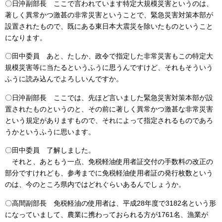
〇日沖副部長 ここで言われています特定大規模災害というのは、
著しく異常かつ激甚の非常災害ということで、緊急災害対策本部が
設置されたもので、既にある東日本大震災を除いたものということ
になります。
〇田中委員 あと、たしか、政令で指定した非常災害もこの特定大
規模災害等に当たるというふうに思うんですけど、それもそういう
ふうに読み込んでよろしいんですか。
〇日沖副部長 ここでは、先ほど言いました緊急災害対策本部が設
置されたものというのと、その前に著しく異常かつ激甚な非常災害
という規定がありますもので、それによって指定されるものであろ
うかというふうに思います。
〇田中委員 了解しました。
それと、あともう一点、免税軽油使用者証交付の手数料の改正の
部分ですけれども、参考までに免税軽油使用者証の発行枚数という
のは、今のところ県内ではどれぐらいあるんでしょうか。
〇高間副部長 免税軽油の使用者は、平成28年度で3182名という形
になっていまして、農業に携わっておられる方が1761名、漁業が