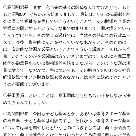
〇高間副部長 まず、充当先の基金の関係なんですけれども、もと
もと昭和50年ぐらいから始まりまして、最初は、いわゆる高齢化社
会に備えて福祉を充実していこうということで、その財源を企業の
皆様にお願いするというふうな形で始まりまして、順次増えていっ
たんですけども、その増える過程では、当然その時点での行政ニー
ズで、今後、集中的にそこをやっていかなあかんと、そのために
は、安定的な財源が必要ということでそういう議論と、それから当
然、いただくのが企業関係の方でございますので、いわゆる商工団
体等の御意見あるいは御相談等も踏まえながら、このような形の項
目に増えて、なおかつ、率についても、その時点でのいわゆる社会
経済状況ですとか財政状況も鑑みながら、総合的に決めてきたとい
うのが実態でございます。
〇長田委員 ということは、商工団体とも打ち合わせをしながら決
めておるんでしょうか。
〇高間副部長 今回も子ども基金とか、あるいは体育スポーツ基金
の充当率、子ども基金は創設ですし、それから、体育スポーツ基金
については率を増やしたというものにつきましては、商工会議所で
すとか、商工会連合会とか、そういったところの御了解もいただき