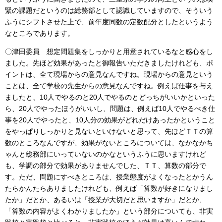
緊の課題だというのは総務部として認識していますので、そういう
ふうにシフトさせた上で、前年度同数の定数配分としたというよう
なところであります。
〇津田委員 想定問題集をしっかりと用意されているなと感心をし
ました。先ほど効果があったと御報告いただきましたけれども、ポ
イントは、全て現場からの意見なんですね。現場からの意見という
ことは、全て学校の先生からの意見なんですね。例えば仕事を与え
ましたと、10人でやるのと20人でやるのとどっちがいいかといった
ら、20人でやったほうがいいし、問題は、例えば10人でやるべき仕
事を20人でやったと、10人分の効果がどれだけあったかということ
をやっぱりしっかりと見ないといけないと思って、先ほどＴＴの算
数のところなんですが、効果がないところについては、なかなかち
ゃんと総務部にいっていないのかなというふうに思いますけれど
も、学調の部分で効果がありませんでした、ＴＴ、算数の部分で
す。ただ、問題にすべきところは、授業態度がよくなったとかうん
たらかんたらありましたけれども、例えば「算数が好きになりまし
たか」だとか、あるいは「授業が大切だと思いますか」だとか、
「算数の内容がよくわかりましたか」という部分についても、非実