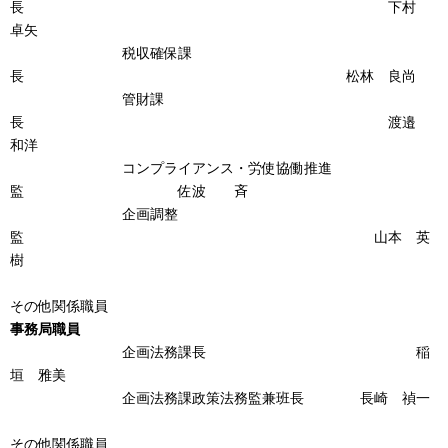
長 下村
卓矢
税収確保課
長 松林 良尚
管財課
長 渡邉
和洋
コンプライアンス・労使協働推進
監 佐波 斉
企画調整
監 山本 英
樹
その他関係職員
事務局職員
企画法務課長 稲
垣 雅美
企画法務課政策法務監兼班長 長崎 禎一
その他関係職員