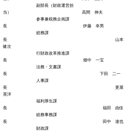
副部長（財政運営担
当） 高間 伸夫
参事兼税務企画課
長 伊藤 幸男
総務課
長 山本
健次
行財政改革推進課
長 畑中 一宝
法務・文書課
長 下田 二一
人事課
長 更屋
英洋
福利厚生課
長 福田 由佳
総務事務課
長 田中 達也
財政課