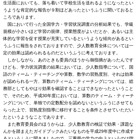
生活面においても、落ち着いて学校生活を送れるようになったとい
うような肯定的な報告が９割ほどあったというふうに聞いておると
ころであります。
国において行った全国学力・学習状況調査の分析結果でも、学級
規模が小さいほど学習の規律、授業態度がよいだとか、あるいは主
体的な学習を促す授業が充実しているというような傾向があるとい
うふうに報告をされておりますので、少人数教育全体については一
定の効果は認められるものだというふうに考えております。
しかしながら、あのときも委員のほうから御指摘があったんです
けども、学力状況調査の結果においては、少人数指導について、国
語のティーム・ティーチングや算数、数学の習熟度別、それは効果
が認められる一方、算数のティーム・ティーチングについては、総
務部としてもやはり効果を確認することはできなかったということ
で、そのため、平成30年度においては、算数のティーム・ティーチ
ングについて、単独での定数配分を認めないというふうにさせても
らった上で、習熟度別指導に移行することを条件とさせていただい
たというようなことであります。
また教育委員会のほうからは、少人数教育の検証で効果・課題な
んかを踏まえたガイドブックみたいなものを平成29年度中に作成す
るというふうに聞きましたので、三重県の学力の向上というのは喫