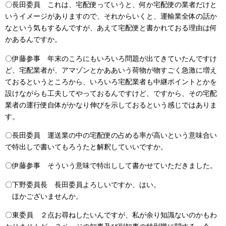
〇長田委員 これは、宅配便っていうと、何か宅配便の業者だけと
いうイメージがありますので、それからいくと、運輸業全体の話か
なという気もするんですが、あえて宅配便と書かれておる理由は何
かあるんですか。
〇伊藤参事 年末のころにもいろいろ問題が出てきていたんですけ
ど、宅配業者が、アマゾンとかああいう荷物が物すごく急激に増え
ておるというところから、いろいろ宅配業者も中継ポイントとかを
設けながらも工夫してやっておるんですけど、ですから、その宅配
業者の運行便自体がかなり伸びを示しておるという感じではありま
す。
〇長田委員 運送業の中の宅配便の占める率が高いという意味合い
で特出しで書いてもろうたと解釈していいですか。
〇伊藤参事 そういう意味で特出しして書かせていただきました。
〇下野委員長 長田委員よろしいですか、はい。
ほかございませんか。
〇東委員 ２点お尋ねしたいんですが、私が余り知識ないのかもわ