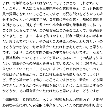
よね。毎年増えるものではないんでしょうけども、それが気になっ
たところと、その次にある三重県中小企業振興基金、これも長田委
員の質問とも似ていると思うんですが、必要な部分をどうやって確
保するのかという意味ですが、２年前に中小企業・小規模企業振興
条例があって、例えば一番上の中小企業金融対策事業費って私、す
ごく気になるんですが、この融資額はこの基金によって、振興条例
ができたことによって本当は借りやすく、低利で融資するのが本来
だと思うんですけども、その辺とこの基金とのかかわり方というの
はどうなのかなと。何か御答弁いただければありがたいなと思うん
です。つまり、この５年間の推移の中で多い少ないですか、たまた
ま福祉基金についてはトレンドが書いてあるので、その内訳を知り
たい。施設そのものが法人を減らしているのか、例えば保育所が足
りないっていったって、そんなにすぐつくれるわけじゃないので、
今度は子ども基金から、これは福祉基金から借りるんでしょうけ
ど、子ども基金からは出ないと思うんですけども、新設のこども園
ができたときなんかで利子補給を受けたときに、これに該当するの
かどうか、その辺御答弁いただけたらと思いますが、どうですか。
〇嶋田部長 超過課税は、あくまで税収見込みの範囲内で、各部が
必要な事業に対して安定的に事業をしていくために財源を割り当て