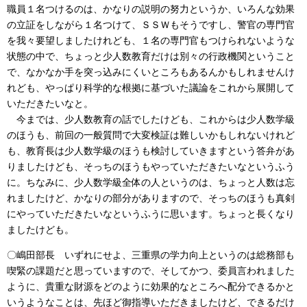
職員１名つけるのは、かなりの説明の努力というか、いろんな効果
の立証をしながら１名つけて、ＳＳＷもそうですし、警官の専門官
を我々要望しましたけれども、１名の専門官もつけられないような
状態の中で、ちょっと少人数教育だけは別々の行政機関ということ
で、なかなか手を突っ込みにくいところもあるんかもしれませんけ
れども、やっぱり科学的な根拠に基づいた議論をこれから展開して
いただきたいなと。
今までは、少人数教育の話でしたけども、これからは少人数学級
のほうも、前回の一般質問で大変検証は難しいかもしれないけれど
も、教育長は少人数学級のほうも検討していきますという答弁があ
りましたけども、そっちのほうもやっていただきたいなというふう
に。ちなみに、少人数学級全体の人というのは、ちょっと人数は忘
れましたけど、かなりの部分がありますので、そっちのほうも真剣
にやっていただきたいなというふうに思います。ちょっと長くなり
ましたけども。
〇嶋田部長 いずれにせよ、三重県の学力向上というのは総務部も
喫緊の課題だと思っていますので、そしてかつ、委員言われました
ように、貴重な財源をどのように効果的なところへ配分できるかと
いうようなことは、先ほど御指導いただきましたけど、できるだけ