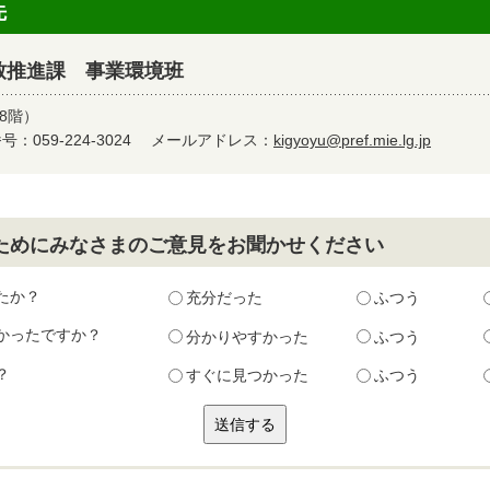
先
致推進課 事業環境班
8階）
：059-224-3024
メールアドレス：
kigyoyu@pref.mie.lg.jp
ためにみなさまのご意見をお聞かせください
たか？
充分だった
ふつう
かったですか？
分かりやすかった
ふつう
？
すぐに見つかった
ふつう