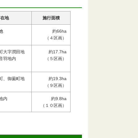
所在地
施行面積
約66ha
他
（４区画）
町大字潤田地
約17.7ha
音羽地内
（５区画）
町、御薗町地
約19.3ha
（９区画）
地内
約9.8ha
（１０区画）