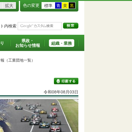
色の変更
拡大
標準
青
黄
黒
ト内検索
県政・
り
組織・業務
お知らせ情報
報（工業団地一覧）
令和08年08月03日
印刷する