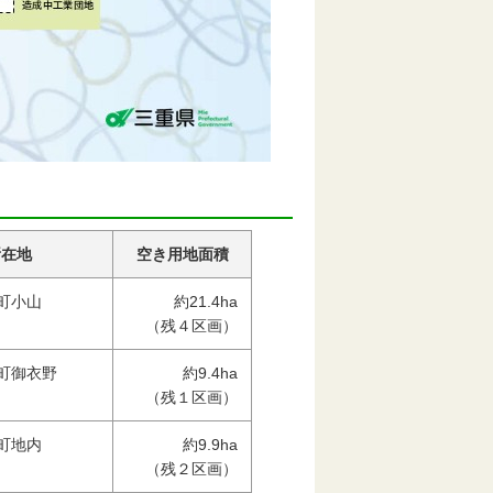
所在地
空き用地面積
町小山
約21.4ha
（残４区画）
町御衣野
約9.4ha
（残１区画）
町地内
約9.9ha
（残２区画）