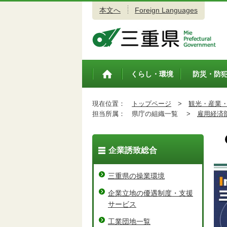
本文へ
Foreign Languages
三重県公式ウェブサイト
くらし・環境
防災・防
トップペ
ージ
現在位置：
トップページ
>
観光・産業
担当所属：
県庁の組織一覧 >
雇用経済
企業誘致総合
三重県の操業環境
企業立地の優遇制度・支援
サービス
工業団地一覧