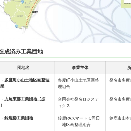
造成済み工業団地
団地名
事業主体
Ａ．
多度町小山土地区画整理
多度町小山土地区画整
桑名市多度
事業
理組合
Ｂ．
力尾東部工業団地（拡
合同会社桑名ロジステ
桑名市多度
張）
ィクス
Ｃ．
鈴鹿椿工業団地
鈴鹿PAスマートIC周辺
鈴鹿市山本
土地区画整理組合