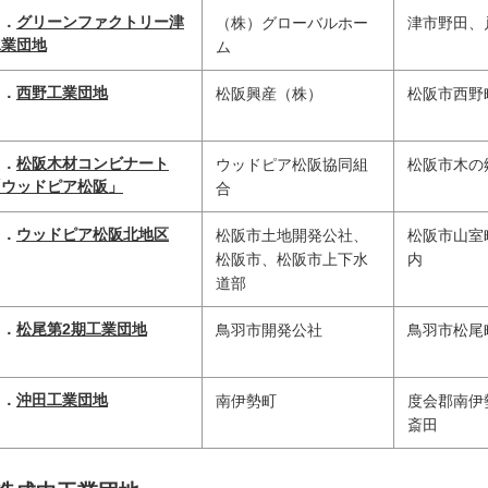
Ｄ．
グリーンファクトリー津
（株）グローバルホー
津市野田、
工業団地
ム
Ｅ．
西野工業団地
松阪興産（株）
松阪市西野
Ｆ．
松阪木材コンビナート
ウッドピア松阪協同組
松阪市木の
「ウッドピア松阪」
合
Ｇ．
ウッドピア松阪北地区
松阪市土地開発公社、
松阪市山室
松阪市、松阪市上下水
内
道部
Ｈ．
松尾第2期工業団地
鳥羽市開発公社
鳥羽市松尾
Ｉ．
沖田工業団地
南伊勢町
度会郡南伊
斎田