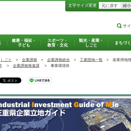
文字サイズ変更
元に戻す
縮小
サイ
健康・福祉・
スポーツ・
観光・産業・
犯
まちづく
子ども
教育・文化
しごと
・しごと
>
企業誘致
>
企業誘致総合
>
工業団地一覧
>
産業用地情
部
>
企業誘致推進課
>
事業環境班