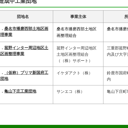
造成中工業団地
団地名
事業主体
Ｊ．
桑名市播磨西部土地区画
桑名市播磨西部土地区
桑名市播磨
整理事業
画整理組合
Ｋ．
菰野インター周辺地区土
菰野インター周辺地区
三重郡菰野
地区画整理事業
土地区画整理組合
内及び大字
（（株）サポート）
Ｌ．
（仮称）プリマ新国府工
イケダアクト（株）
鈴鹿市国府
業団地
内
Ｍ．
亀山下庄工業団地
サンエコ（株）
亀山下庄町