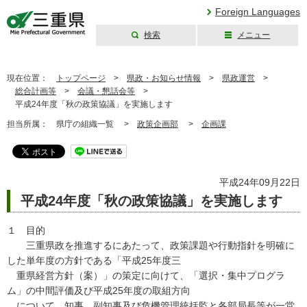
Foreign Languages
検索
メニュー
三重県公式ウェブ
サイト
現在位置：
トップページ
>
県政・お知らせ情報
>
県政運営
>
総合計画等
>
会議・懇話会等
>
平成24年度「秋の政策協議」を実施します
担当所属：
県庁の組織一覧 >
政策企画部
>
企画課
平成24年09月22日
平成24年度「秋の政策協議」を実施します
１ 目的
三重県政を推進するにあたって、政策課題や行動指針を明確に
した単年度の方針である「平成25年度三
重県経営方針（案）」の策定に向けて、「選択・集中プログラ
ム」の中間評価及び平成25年度の取組方向
について、知事、副知事及び危機管理統括監と各部局長等が一堂