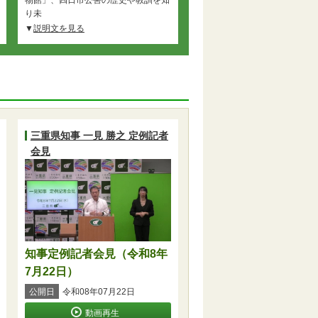
り未
説明文を見る
三重県知事 一見 勝之 定例記者
会見
知事定例記者会見（令和8年
7月22日）
公開日
令和08年07月22日
動画再生