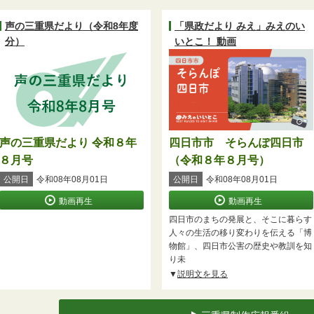
声の三重県だより（令和8年度
「県政だより みえ」みえのい
分）
いとこ！ 動画
声の三重県だより 令和８年
四日市市 そらんぽ四日市
８月号
（令和８年８月号）
公開日
令和08年08月01日
公開日
令和08年08月01日
動画再生
動画再生
四日市のまちの発展と、そこに暮らす
人々の生活の移り変わりを伝える「博
物館」、四日市公害の歴史や教訓を知
り未
説明文を見る