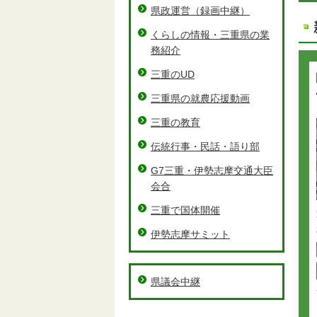
県政運営（録画中継）
くらしの情報・三重県の業
務紹介
三重のUD
三重県の就農応援動画
三重の教育
伝統行事・民話・語り部
G7三重・伊勢志摩交通大臣
会合
三重で国体開催
伊勢志摩サミット
県議会中継