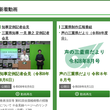
新着動画
知事定例記者会見
三重県制作広報番組
三重県知事 一見 勝之 定例記者
声の三重県だより（令和8年度
会見
分）
知事定例記者会見（令和8年
声の三重県だより 令和８年
8月6日）
８月号
公開日
令和08年8月6日
公開日
令和08年8月1日
動画再生
動画再生
発表項目等 第81回全国植樹祭の招致
について ※会見録ページへのリンク
は8月10日（月曜）17時