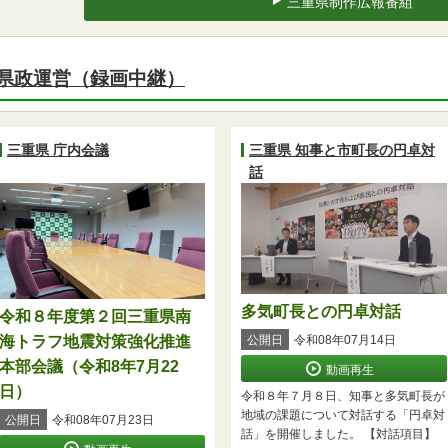
三重県制作広報番組
県政運営（録画中継）
三重県 庁内会議
三重県 知事と市町長の円卓対
話
多気町長との円卓対話
令和８年度第２回三重県南
海トラフ地震対策強化推進
公開日
令和08年07月14日
本部会議（令和8年7月22
動画再生
日）
令和８年７月８日、知事と多気町長が
地域の課題について対話する「円卓対
公開日
令和08年07月23日
話」を開催しました。 【対話項目】