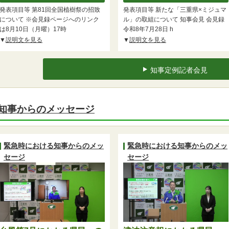
発表項目等 第81回全国植樹祭の招致
発表項目等 新たな「三重県×ミジュマ
について ※会見録ページへのリンク
ル」の取組について 知事会見 会見録
は8月10日（月曜）17時
令和8年7月28日 h
説明文を見る
説明文を見る
知事定例記者会見
知事からのメッセージ
緊急時における知事からのメッ
緊急時における知事からのメッ
セージ
セージ