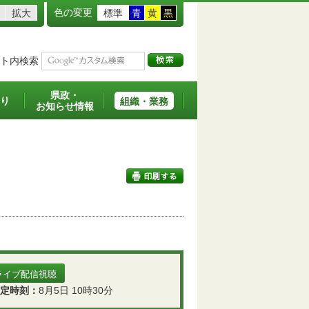
色の変更
拡大
標準
青
黄
黒
ト内検索
県政・
り
組織・業務
お知らせ情報
印刷する
ライブ配信視聴
定時刻：
8月5日 10時30分