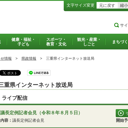
文字サイズ変更
元に戻す
縮小
サイ
健康・福祉・
スポーツ・
観光・産業・
犯
まちづく
子ども
教育・文化
しごと
らせ情報
>
県政情報
>
三重県インターネット放送局
三重県インターネット放送局
ライブ配信
議長定例記者会見（令和８年８月５日）
内容：
議長定例記者会見
開始予