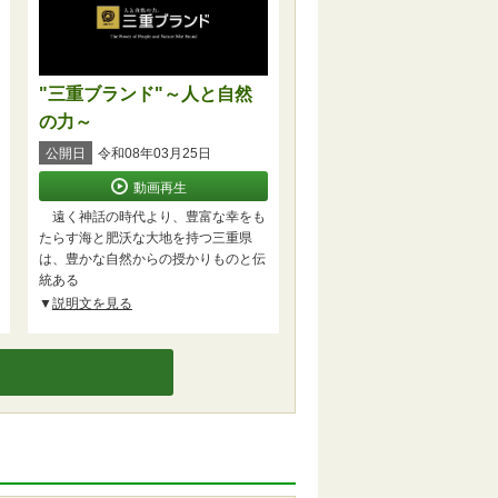
"三重ブランド"～人と自然
の力～
公開日
令和08年03月25日
動画再生
遠く神話の時代より、豊富な幸をも
たらす海と肥沃な大地を持つ三重県
は、豊かな自然からの授かりものと伝
統ある
説明文を見る