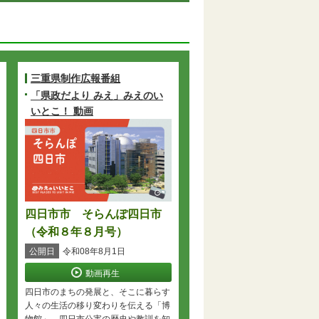
三重県制作広報番組
「県政だより みえ」みえのい
いとこ！ 動画
四日市市 そらんぽ四日市
（令和８年８月号）
公開日
令和08年8月1日
動画再生
四日市のまちの発展と、そこに暮らす
人々の生活の移り変わりを伝える「博
物館」、四日市公害の歴史や教訓を知