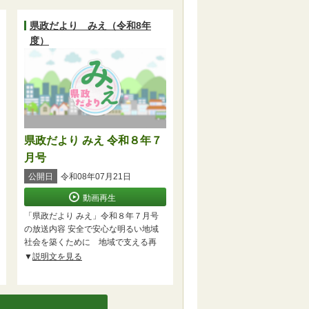
県政だより みえ（令和8年
度）
県政だより みえ 令和８年７
月号
公開日
令和08年07月21日
動画再生
「県政だより みえ」令和８年７月号
の放送内容 安全で安心な明るい地域
社会を築くために 地域で支える再
説明文を見る