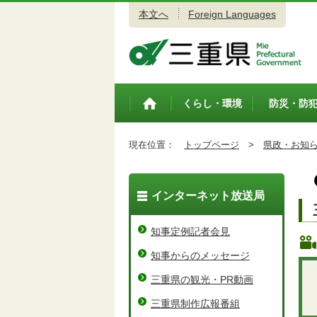
本文へ
Foreign Languages
三重県公式ウェブサイト
くらし・環境
防災・防
トップペ
ージ
現在位置：
トップページ
>
県政・お知
インターネット放送局
知事定例記者会見
知事からのメッセージ
三重県の観光・PR動画
三重県制作広報番組