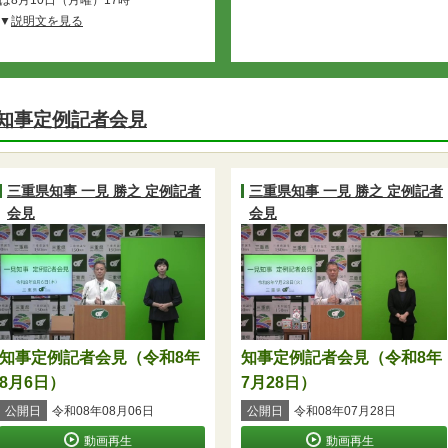
説明文を見る
知事定例記者会見
三重県知事 一見 勝之 定例記者
三重県知事 一見 勝之 定例記者
会見
会見
知事定例記者会見（令和8年
知事定例記者会見（令和8年
8月6日）
7月28日）
公開日
令和08年08月06日
公開日
令和08年07月28日
動画再生
動画再生