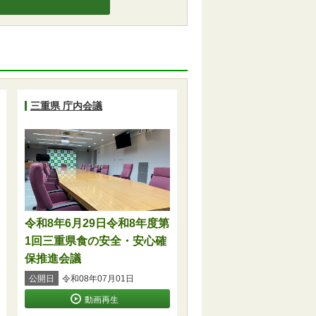
三重県 庁内会議
令和8年6月29日令和8年度第
1回三重県食の安全・安心確
保推進会議
公開日
令和08年07月01日
動画再生