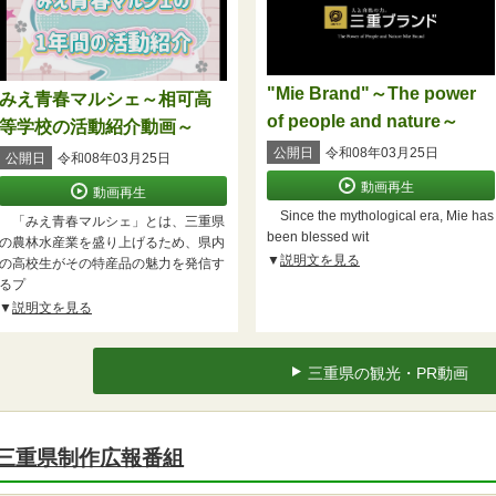
"Mie Brand"～The power
みえ青春マルシェ～相可高
of people and nature～
等学校の活動紹介動画～
公開日
令和08年03月25日
公開日
令和08年03月25日
動画再生
動画再生
Since the mythological era, Mie has
「みえ青春マルシェ」とは、三重県
been blessed wit
の農林水産業を盛り上げるため、県内
説明文を見る
の高校生がその特産品の魅力を発信す
るプ
説明文を見る
三重県の観光・PR動画
三重県制作広報番組