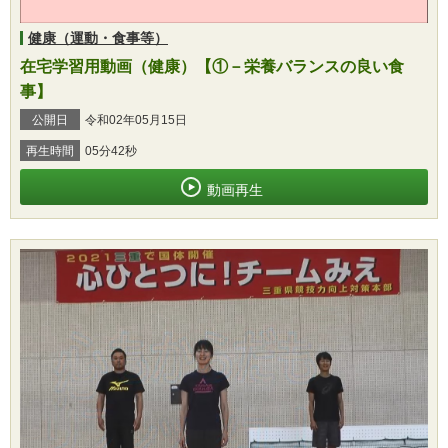
健康（運動・食事等）
在宅学習用動画（健康）【①－栄養バランスの良い食
事】
公開日
令和02年05月15日
再生時間
05分42秒
動画再生