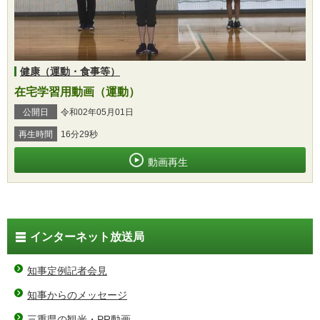
健康（運動・食事等）
在宅学習用動画（運動）
公開日
令和02年05月01日
再生時間
16分29秒
動画再生
インターネット放送局
知事定例記者会見
知事からのメッセージ
三重県の観光・PR動画