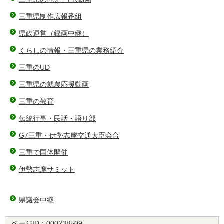
三重県制作広報番組
県政運営（録画中継）
くらしの情報・三重県の業務紹介
三重のUD
三重県の就農応援動画
三重の教育
伝統行事・民話・語り部
G7三重・伊勢志摩交通大臣会合
三重で国体開催
伊勢志摩サミット
県議会中継
ページID：
000238509