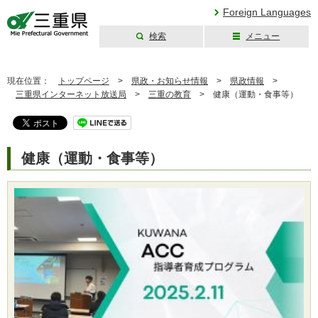
Foreign Languages
検索
メニュー
三重県公式ウェブ
サイト
現在位置：
トップページ
>
県政・お知らせ情報
>
県政情報
>
三重県インターネット放送局
>
三重の教育
>
健康（運動・食事等）
健康（運動・食事等）