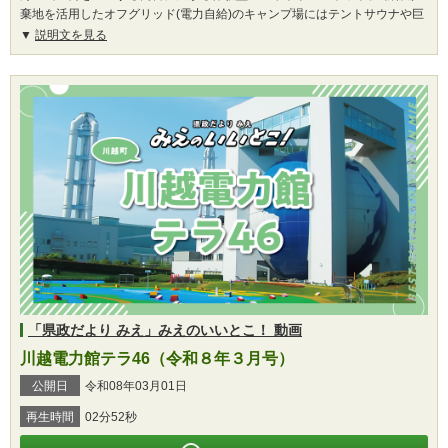
棄地を活用したオフグリッド(電力自給)のキャンプ場にはテントサウナや巨
説明文を見る
「県政だより みえ」みえのいいとこ！ 動画
川越電力館テラ46（令和８年３月号）
公開日
令和08年03月01日
再生時間
02分52秒