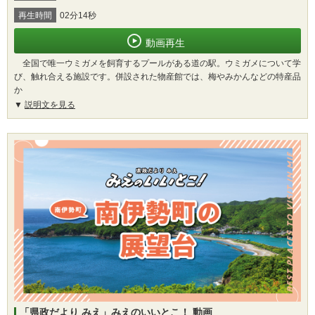
再生時間
02分14秒
動画再生
全国で唯一ウミガメを飼育するプールがある道の駅。ウミガメについて学
び、触れ合える施設です。併設された物産館では、梅やみかんなどの特産品
か
説明文を見る
「県政だより みえ」みえのいいとこ！ 動画