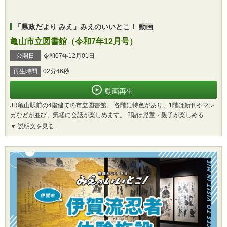
「県政だより みえ」みえのいいとこ！ 動画
亀山市立図書館（令和7年12月号）
公開日
令和07年12月01日
再生時間
02分46秒
動画再生
JR亀山駅前の4階建ての市立図書館。 各階に特色があり、1階は新刊やマン
ガなどが並び、気軽に会話が楽しめます。 2階は児童・親子が楽しめる
説明文を見る