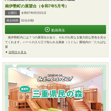
南伊勢町の展望台（令和7年5月号）
公開日
令和07年05月01日
再生時間
02分24秒
動画再生
南伊勢町内には７つの展望台があり、それぞれ異なる魅力的な景色を見せ
てくれます。ハートの入り江で知られる鵜倉（うぐら）園地内の「たちばな
展
説明文を見る