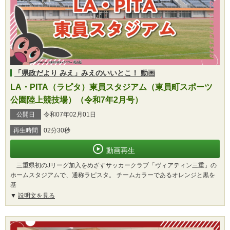
「県政だより みえ」みえのいいとこ！ 動画
LA・PITA（ラピタ）東員スタジアム（東員町スポーツ
公園陸上競技場）（令和7年2月号）
公開日
令和07年02月01日
再生時間
02分30秒
動画再生
三重県初のJリーグ加入をめざすサッカークラブ「ヴィアティン三重」の
ホームスタジアムで、通称ラピスタ。 チームカラーであるオレンジと黒を
基
説明文を見る