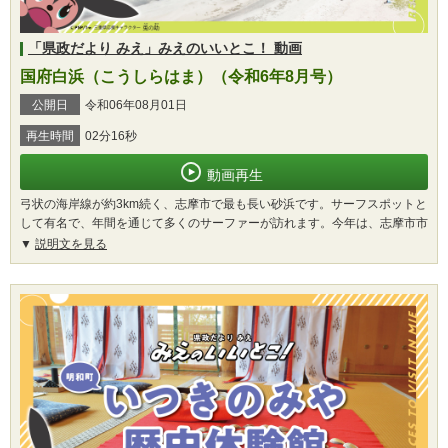
「県政だより みえ」みえのいいとこ！ 動画
国府白浜（こうしらはま）（令和6年8月号）
公開日
令和06年08月01日
再生時間
02分16秒
動画再生
弓状の海岸線が約3km続く、志摩市で最も長い砂浜です。サーフスポットと
して有名で、年間を通じて多くのサーファーが訪れます。今年は、志摩市市
説明文を見る