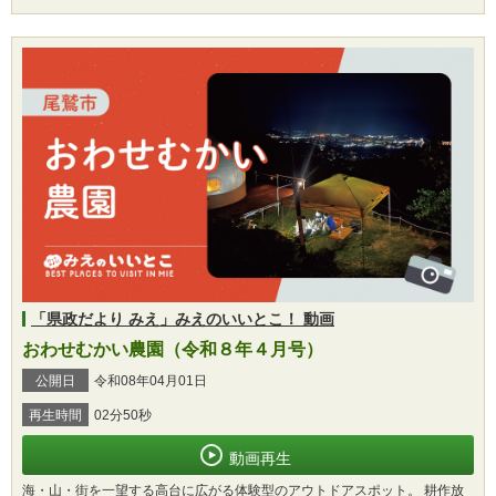
「県政だより みえ」みえのいいとこ！ 動画
おわせむかい農園（令和８年４月号）
公開日
令和08年04月01日
再生時間
02分50秒
動画再生
海・山・街を一望する高台に広がる体験型のアウトドアスポット。 耕作放