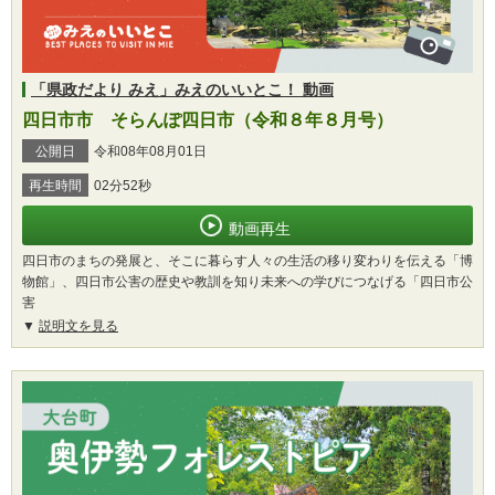
「県政だより みえ」みえのいいとこ！ 動画
四日市市 そらんぽ四日市（令和８年８月号）
公開日
令和08年08月01日
再生時間
02分52秒
動画再生
四日市のまちの発展と、そこに暮らす人々の生活の移り変わりを伝える「博
物館」、四日市公害の歴史や教訓を知り未来への学びにつなげる「四日市公
害
説明文を見る