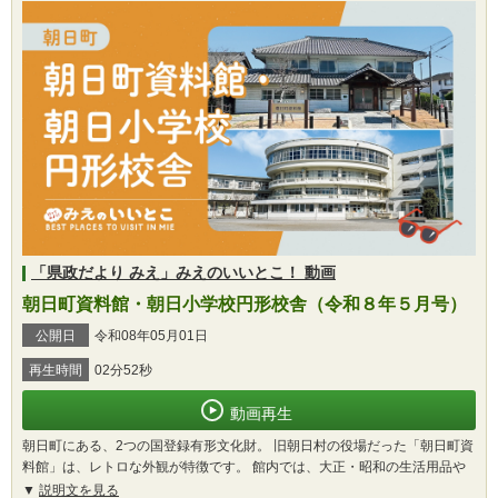
「県政だより みえ」みえのいいとこ！ 動画
朝日町資料館・朝日小学校円形校舎（令和８年５月号）
公開日
令和08年05月01日
再生時間
02分52秒
動画再生
朝日町にある、2つの国登録有形文化財。 旧朝日村の役場だった「朝日町資
料館」は、レトロな外観が特徴です。 館内では、大正・昭和の生活用品や
説明文を見る