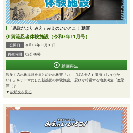
「県政だより みえ」みえのいいとこ！ 動画
伊賀流忍者体験施設（令和7年11月号）
公開日
令和07年11月01日
再生時間
02分46秒
動画再生
数多くの忍術流派をまとめた忍術書『万川（ばんせん）集海（しゅうか
い）』をテーマにした新感覚の体験施設。 忍びが暗躍する地底洞窟「魔堅
窟（ま
説明文を見る