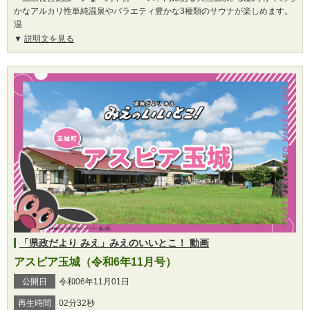
かなアルカリ性単純温泉やバラエティ豊かな3種類のサウナが楽しめます。
温
説明文を見る
「県政だより みえ」みえのいいとこ！ 動画
アスピア玉城（令和6年11月号）
公開日
令和06年11月01日
再生時間
02分32秒