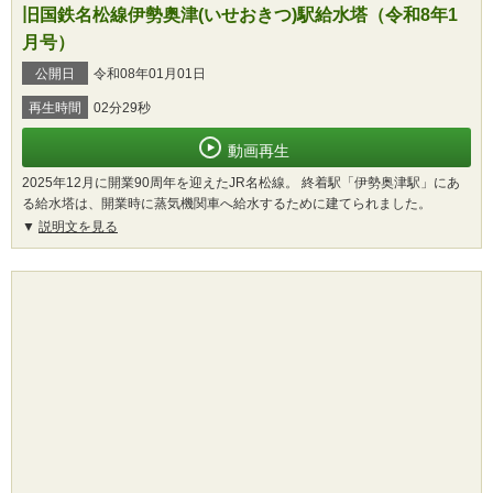
旧国鉄名松線伊勢奥津(いせおきつ)駅給水塔（令和8年1
月号）
公開日
令和08年01月01日
再生時間
02分29秒
動画再生
2025年12月に開業90周年を迎えたJR名松線。 終着駅「伊勢奥津駅」にあ
る給水塔は、開業時に蒸気機関車へ給水するために建てられました。
説明文を見る