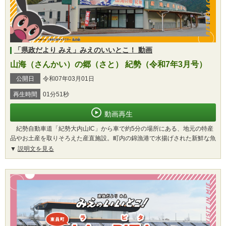
「県政だより みえ」みえのいいとこ！ 動画
山海（さんかい）の郷（さと） 紀勢（令和7年3月号）
公開日
令和07年03月01日
再生時間
01分51秒
動画再生
紀勢自動車道「紀勢大内山IC」から車で約5分の場所にある、地元の特産
品やお土産を取りそろえた産直施設。町内の錦漁港で水揚げされた新鮮な魚
説明文を見る