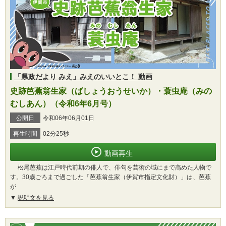
「県政だより みえ」みえのいいとこ！ 動画
史跡芭蕉翁生家（ばしょうおうせいか）・蓑虫庵（みの
むしあん）（令和6年6月号）
公開日
令和06年06月01日
再生時間
02分25秒
動画再生
松尾芭蕉は江戸時代前期の俳人で、俳句を芸術の域にまで高めた人物で
す。30歳ごろまで過ごした「芭蕉翁生家（伊賀市指定文化財）」は、芭蕉
が
説明文を見る