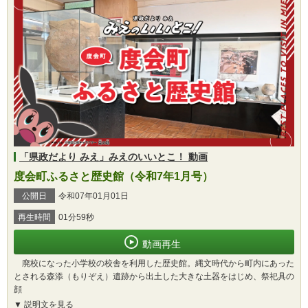
「県政だより みえ」みえのいいとこ！ 動画
度会町ふるさと歴史館（令和7年1月号）
公開日
令和07年01月01日
再生時間
01分59秒
動画再生
廃校になった小学校の校舎を利用した歴史館。縄文時代から町内にあった
とされる森添（もりぞえ）遺跡から出土した大きな土器をはじめ、祭祀具の
顔
説明文を見る