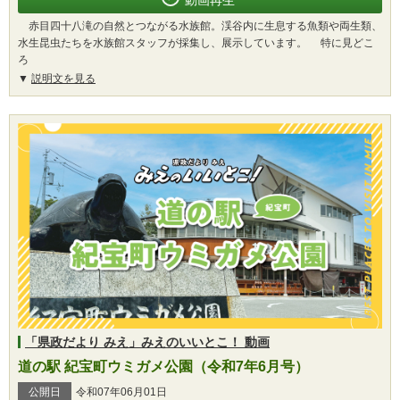
赤目四十八滝の自然とつながる水族館。渓谷内に生息する魚類や両生類、
水生昆虫たちを水族館スタッフが採集し、展示しています。 特に見どこ
ろ
説明文を見る
「県政だより みえ」みえのいいとこ！ 動画
道の駅 紀宝町ウミガメ公園（令和7年6月号）
公開日
令和07年06月01日