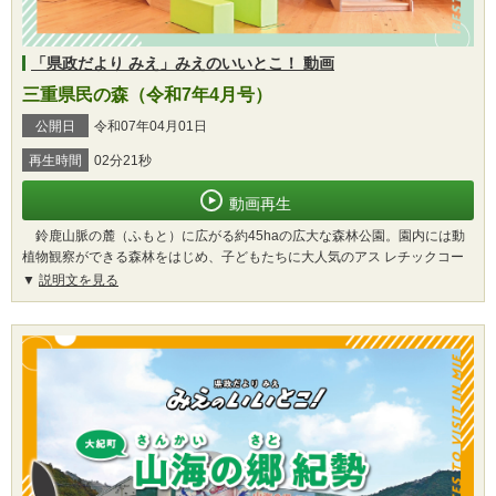
「県政だより みえ」みえのいいとこ！ 動画
三重県民の森（令和7年4月号）
公開日
令和07年04月01日
再生時間
02分21秒
動画再生
鈴鹿山脈の麓（ふもと）に広がる約45haの広大な森林公園。園内には動
植物観察ができる森林をはじめ、子どもたちに大人気のアス レチックコー
説明文を見る