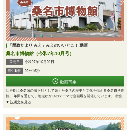
「県政だより みえ」みえのいいとこ！ 動画
桑名市博物館（令和7年10月号）
公開日
令和07年10月01日
再生時間
02分16秒
動画再生
江戸期に桑名藩の城下町として栄えた桑名の歴史と文化を伝える桑名市博物
館。 年間を通じて、地域ゆかりのテーマで企画展を開催しています。 特集
説明文を見る