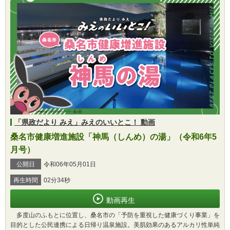
「県政だより みえ」みえのいいとこ！ 動画
桑名市健康増進施設「神馬（しんめ）の湯」（令和6年5
月号）
公開日
令和06年05月01日
再生時間
02分34秒
動画再生
多度山のふもとに位置し、桑名市の「予防を重視した健康づくり事業」を
目的とした公民連携による日帰り温泉施設。美肌効果のあるアルカリ性単純