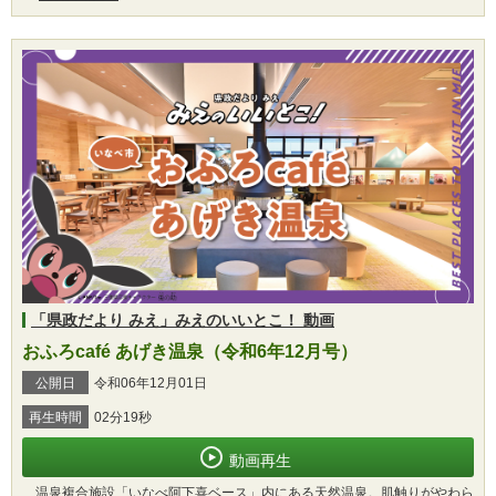
「県政だより みえ」みえのいいとこ！ 動画
おふろcafé あげき温泉（令和6年12月号）
公開日
令和06年12月01日
再生時間
02分19秒
動画再生
温泉複合施設「いなべ阿下喜ベース」内にある天然温泉。肌触りがやわら