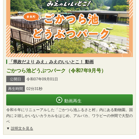
「県政だより みえ」みえのいいとこ！ 動画
ごかつら池どうぶつパーク（令和7年9月号）
公開日
令和07年09月01日
再生時間
02分31秒
動画再生
令和６年にリニューアルした「ごかつら池ふるさと村」内にある動物園。国
内に２頭しかいないカラカルをはじめ、アルパカ、ワラビーの仲間で大型の
ベ
説明文を見る