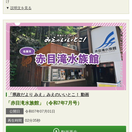
け
説明文を見る
「県政だより みえ」みえのいいとこ！ 動画
「赤目滝水族館」（令和7年7月号）
公開日
令和07年07月01日
再生時間
02分35秒
動画再生