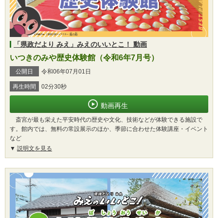
「県政だより みえ」みえのいいとこ！ 動画
いつきのみや歴史体験館（令和6年7月号）
公開日
令和06年07月01日
再生時間
02分30秒
動画再生
斎宮が最も栄えた平安時代の歴史や文化、技術などが体験できる施設で
す。館内では、無料の常設展示のほか、季節に合わせた体験講座・イベント
など
説明文を見る