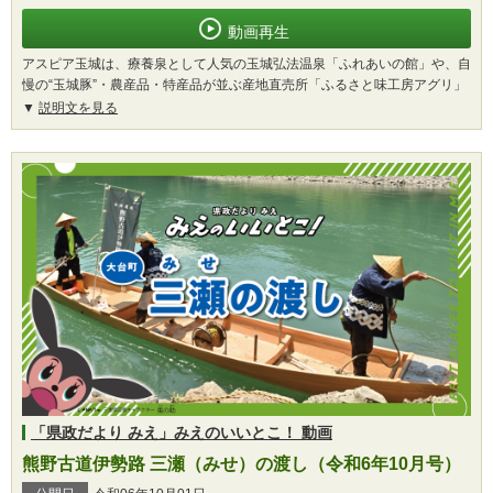
動画再生
アスピア玉城は、療養泉として人気の玉城弘法温泉「ふれあいの館」や、自
慢の“玉城豚”・農産品・特産品が並ぶ産地直売所「ふるさと味工房アグリ」
説明文を見る
「県政だより みえ」みえのいいとこ！ 動画
熊野古道伊勢路 三瀬（みせ）の渡し（令和6年10月号）