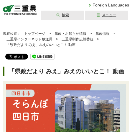
Foreign Languages
検索
メニュー
三重県公式ウェブ
サイト
現在位置：
トップページ
>
県政・お知らせ情報
>
県政情報
>
三重県インターネット放送局
>
三重県制作広報番組
>
「県政だより みえ」みえのいいとこ！ 動画
「県政だより みえ」みえのいいとこ！ 動画