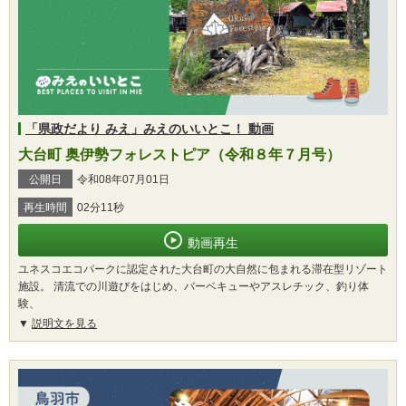
「県政だより みえ」みえのいいとこ！ 動画
大台町 奥伊勢フォレストピア（令和８年７月号）
公開日
令和08年07月01日
再生時間
02分11秒
動画再生
ユネスコエコパークに認定された大台町の大自然に包まれる滞在型リゾート
施設。 清流での川遊びをはじめ、バーベキューやアスレチック、釣り体
験、
説明文を見る