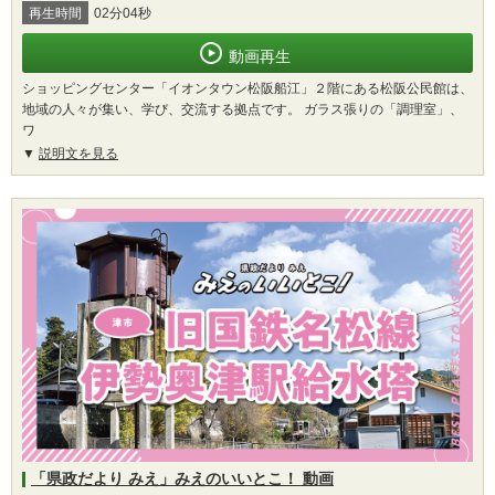
再生時間
02分04秒
動画再生
ショッピングセンター「イオンタウン松阪船江」２階にある松阪公民館は、
地域の人々が集い、学び、交流する拠点です。 ガラス張りの「調理室」、
ワ
説明文を見る
「県政だより みえ」みえのいいとこ！ 動画