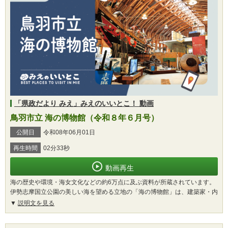
「県政だより みえ」みえのいいとこ！ 動画
鳥羽市立 海の博物館（令和８年６月号）
公開日
令和08年06月01日
再生時間
02分33秒
動画再生
海の歴史や環境・海女文化などの約6万点に及ぶ資料が所蔵されています。
伊勢志摩国立公園の美しい海を望める立地の「海の博物館」は、建築家・内
説明文を見る