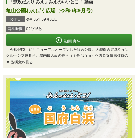
「県政だより みえ」みえのいいとこ！ 動画
亀山公園わんぱく広場（令和6年9月号）
公開日
令和06年09月01日
再生時間
02分16秒
動画再生
令和6年3月にリニューアルオープンした総合公園。大型複合遊具やイン
クルーシブ遊具※、県内最大級の長さ（全長71.9ｍ）を誇る爽快感抜群の
説明文を見る