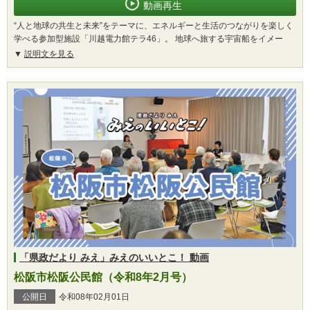
動画再生
“人と地球の共生と未来”をテーマに、エネルギーと生活のつながりを楽しく
学べる参加型施設「川越電力館テラ46」。 地球へ旅する宇宙船をイメー
説明文を見る
「県政だより みえ」みえのいいとこ！ 動画
松阪市松阪公民館（令和8年2月号）
公開日
令和08年02月01日