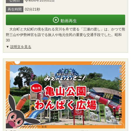
公開日
令和06年10月01日
再生時間
02分21秒
動画再生
大台町と大紀町の境を流れる宮川を舟で渡る「三瀬の渡し」は、かつて熊
野三山や伊勢神宮を詣でる旅人や地元住民の重要な交通手段でした。昭和
30
説明文を見る