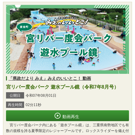
「県政だより みえ」みえのいいとこ！ 動画
宮リバー度会パーク 遊水プール鏡（令和7年8月号）
公開日
令和07年08月01日
再生時間
02分11秒
動画再生
宮リバー度会パーク内にある「遊水プール鏡」は、三重県南勢地区でも有
数の規模を誇る夏季限定のレジャープールです。ロックスライダーを備え付