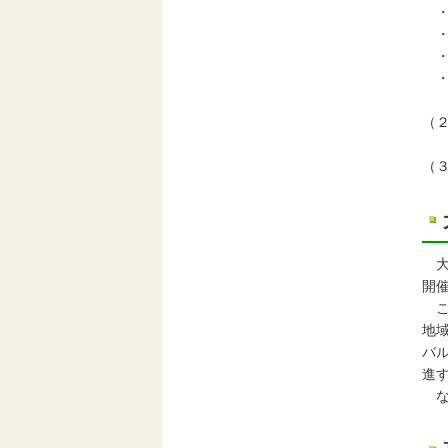
・
・
・
・
（２
（３
大
開
こ
地
バ
進
な