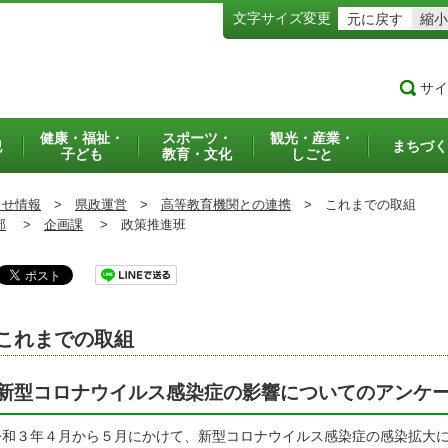
文字サイズ変更
元に戻す
縮小
サイ
健康・福祉・
スポーツ・
観光・産業・
犯
まちづく
子ども
教育・文化
しごと
らせ情報
>
県政運営
>
高等教育機関との連携
>
これまでの取組
部
>
企画課
>
政策推進班
これまでの取組
新型コロナウイルス感染症の影響についてのアンケ
和３年４月から５月にかけて、新型コロナウイルス感染症の感染拡大に