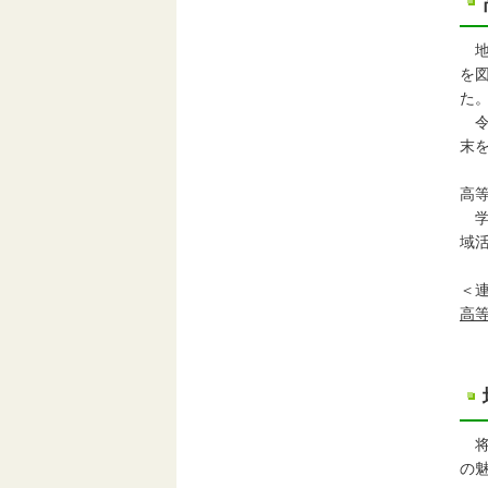
地
を
た
令
末
高
学
域
＜
高
将
の