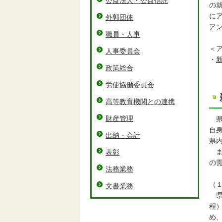
公益法人・公益信託
の
に
外郭団体
ア
職員・人事
＜
人事委員会
・
政策総合
労使協働委員会
高等教育機関との連携
財産管理
県
自
出納・会計
県
ま
表彰
の
法務業務
（
文書業務
県
程
め