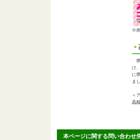
※
県
け
に
ま
＜
高
本ページに関する問い合わせ