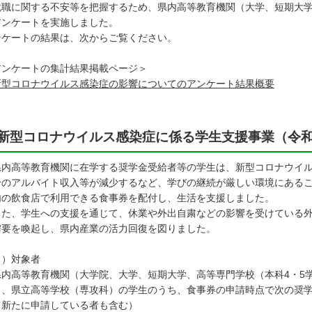
就職に関する不安等を把握するため、県内高等教育機関（大学、短期大
アンケートを実施しました。
ンケートの結果は、次からご覧ください。
アンケートの集計結果掲載ページ＞
新型コロナウイルス感染症の影響についてのアンケート結果概要
新型コロナウイルス感染症に係る学生支援事業（令
内高等教育機関に在学する奨学金受給者等の学生は、新型コロナウイル
身のアルバイト収入等が減少するなど、学びの継続が厳しい環境にある
内の飲食店で利用できる食事券を配付し、生活を支援しました。
た、学生への支援を通じて、休業や外出自粛などの影響を受けている外
需要を喚起し、県内産業の活力回復を図りました。
１）対象者
内高等教育機関（大学院、大学、短期大学、高等専門学校（本科4・5
）、県立高等学校（専攻科）の学生のうち、食事券の申請時点で次の奨
、新たに申請している者も含む）