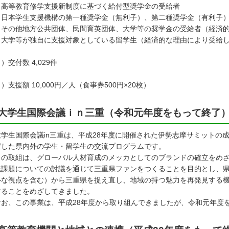
高等教育修学支援新制度に基づく給付型奨学金の受給者
日本学生支援機構の第一種奨学金（無利子）、第二種奨学金（有利子
その他地方公共団体、民間育英団体、大学等の奨学金の受給者（経済的
大学等が独自に支援対象としている留学生（経済的な理由により受給し
）交付数 4,029件
）支援額 10,000円／人（食事券500円×20枚）
大学生国際会議ｉｎ三重（令和元年度をもって終了
学生国際会議in三重は、平成28年度に開催された伊勢志摩サミットの
催した県内外の学生・留学生の交流プログラムです。
の取組は、グローバル人材育成のメッカとしてのブランドの確立をめざ
域課題についての討議を通じて三重県ファンをつくることを目的とし、
ルな視点を含む）から三重県を捉え直し、地域の持つ魅力を再発見する
することをめざしてきました。
お、この事業は、平成28年度から取り組んできましたが、令和元年度