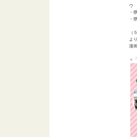
ウ
・
・
（
よ
漫
＜