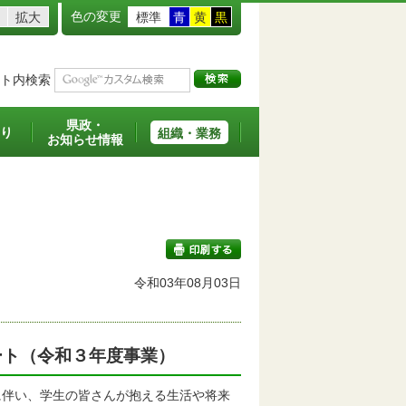
色の変更
拡大
標準
青
黄
黒
ト内検索
県政・
り
組織・業務
お知らせ情報
令和03年08月03日
印刷する
ート（令和３年度事業）
伴い、学生の皆さんが抱える生活や将来