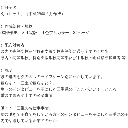
１）冊子名
みえコレッ！」（平成29年２月作成）
２）作成部数・規格
,000部作成、Ａ４縦版、４色フルカラー、32ページ
３）配布対象者
 県内の高等学校及び特別支援学校高等部に通う全ての２年生
 県内の高等学校、特別支援学校高等部及び中学校の進路指導担当者 等
４）概要
重県の魅力を次の３つのライフシーン別に紹介しています。
 暮らす：「三重で暮らすと？」
学生へのインタビューを基にした三重県の「ここがいい！」ところ
三重県で暮らす上での経済事情
 働く：「三重のお仕事事情」
夫婦共働きで子育てをしている方へのインタビューを基にした三重県の
県内で活躍している企業等の紹介