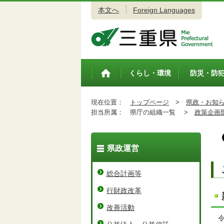
本文へ
Foreign Languages
三重県公式ウェブサイト
くらし・環境
防災・防
トップペ
ージ
現在位置：
トップページ
>
県政・お知
担当所属：
県庁の組織一覧 >
政策企画
県政運営
総合計画等
行財政改革
改善活動
令