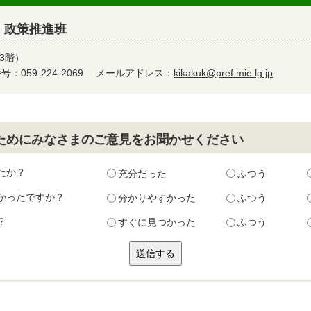
 政策推進班
3階）
：059-224-2069
メールアドレス：
kikakuk@pref.mie.lg.jp
ためにみなさまのご意見をお聞かせください
たか？
充分だった
ふつう
かったですか？
分かりやすかった
ふつう
？
すぐに見つかった
ふつう