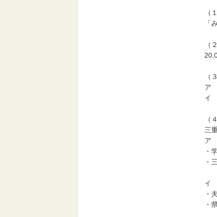
（
「
（
20
（
ア
イ
（
三
ア
・
・
イ
・
・