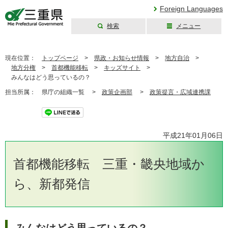
Foreign Languages
検索
メニュー
三重県公式ウェブ
サイト
現在位置：
トップページ
>
県政・お知らせ情報
>
地方自治
>
地方分権
>
首都機能移転
>
キッズサイト
>
みんなはどう思っているの？
担当所属：
県庁の組織一覧 >
政策企画部
>
政策提言・広域連携課
ツイート
平成21年01月06日
首都機能移転 三重・畿央地域か
ら、新都発信
みんなはどう思っているの？