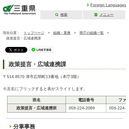
Foreign Languages
検索
メニュー
三重県公式ウェブ
サイト
現在位置：
トップページ
>
組織・業務
>
県庁の組織一覧
>
政策提言・広域連携課
政策提言・広域連携課
〒514-8570 津市広明町13番地（本庁3階）
※左右にフリックすると表がスライドします。
班名
電話番号
ファ
政策提言・広域連携班
059-224-2089
059-224-2
分掌事務