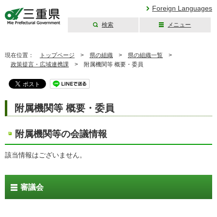
Foreign Languages
検索
メニュー
三重県公式ウェブ
サイト
現在位置：
トップページ
>
県の組織
>
県の組織一覧
>
政策提言・広域連携課
>
附属機関等 概要・委員
附属機関等 概要・委員
附属機関等の会議情報
該当情報はございません。
審議会