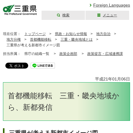
Foreign Languages
検索
メニュー
三重県公式ウェブ
サイト
現在位置：
トップページ
>
県政・お知らせ情報
>
地方自治
>
地方分権
>
首都機能移転
>
三重・畿央地域とは
>
三重県が考える新都市イメージ図
担当所属：
県庁の組織一覧 >
政策企画部
>
政策提言・広域連携課
平成21年01月06日
首都機能移転 三重・畿央地域か
ら、新都発信
三重県が考える新都市イメージ図