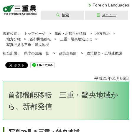
Foreign Languages
検索
メニュー
三重県公式ウェブ
サイト
現在位置：
トップページ
>
県政・お知らせ情報
>
地方自治
>
地方分権
>
首都機能移転
>
三重・畿央地域とは
>
写真で見る三重・畿央地域
担当所属：
県庁の組織一覧 >
政策企画部
>
政策提言・広域連携課
平成21年01月06日
首都機能移転 三重・畿央地域か
ら、新都発信
写真で見る三重・畿央地域