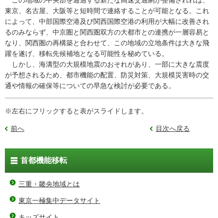
東京、名古屋、大阪等と短時間で連絡することが可能となる。これ
によって、中部国際空港及び関西国際空港の利用が大幅に改善され
るのみならず、中京圏と関西圏双方の大都市との連携が一層容易と
なり、関西圏の再構築と合わせて、この地域の立地条件は大きな飛
躍を遂げ、移転先候補地となる可能性を秘めている。
しかし、海溝型の大規模地震のおそれがあり、一部に大きな震度
が予想されるため、都市機能の配置、防災対策、大規模災害時の交
通や情報の確保等についての早急な検討が必要である。
※左右にフリックすると表がスライドします。
前へ
目次へ戻る
首都機能移転
三重・畿央地域とは
東京一極集中データサイト
キッズサイト