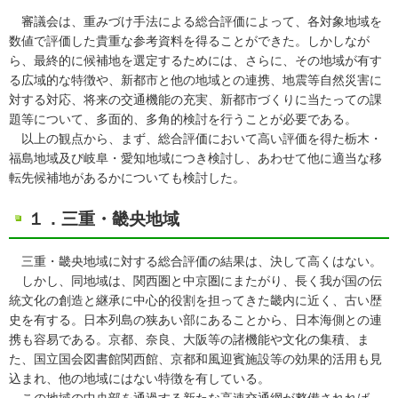
審議会は、重みづけ手法による総合評価によって、各対象地域を
数値で評価した貴重な参考資料を得ることができた。しかしなが
ら、最終的に候補地を選定するためには、さらに、その地域が有す
る広域的な特徴や、新都市と他の地域との連携、地震等自然災害に
対する対応、将来の交通機能の充実、新都市づくりに当たっての課
題等について、多面的、多角的検討を行うことが必要である。
以上の観点から、まず、総合評価において高い評価を得た栃木・
福島地域及び岐阜・愛知地域につき検討し、あわせて他に適当な移
転先候補地があるかについても検討した。
１．三重・畿央地域
三重・畿央地域に対する総合評価の結果は、決して高くはない。
しかし、同地域は、関西圏と中京圏にまたがり、長く我が国の伝
統文化の創造と継承に中心的役割を担ってきた畿内に近く、古い歴
史を有する。日本列島の狭あい部にあることから、日本海側との連
携も容易である。京都、奈良、大阪等の諸機能や文化の集積、ま
た、国立国会図書館関西館、京都和風迎賓施設等の効果的活用も見
込まれ、他の地域にはない特徴を有している。
この地域の中央部を通過する新たな高速交通網が整備されれば、