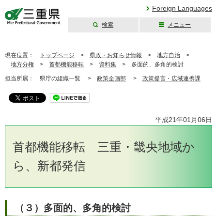
Foreign Languages
検索
メニュー
三重県公式ウェブ
サイト
現在位置：
トップページ
>
県政・お知らせ情報
>
地方自治
>
地方分権
>
首都機能移転
>
資料集
>
多面的、多角的検討
担当所属：
県庁の組織一覧 >
政策企画部
>
政策提言・広域連携課
平成21年01月06日
首都機能移転 三重・畿央地域か
ら、新都発信
（３）多面的、多角的検討