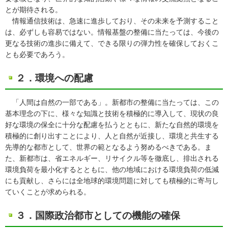
とが期待される。
情報通信技術は、急速に進歩しており、その未来を予測すること
は、必ずしも容易ではない。情報基盤の整備に当たっては、今後の
更なる技術の進歩に備えて、できる限りの弾力性を確保しておくこ
とも必要であろう。
２．環境への配慮
「人間は自然の一部である」。新都市の整備に当たっては、この
基本理念の下に、様々な知識と技術を積極的に導入して、現状の良
好な環境の保全に十分な配慮を払うとともに、新たな自然的環境を
積極的に創り出すことにより、人と自然が近接し、環境と共生する
先導的な都市として、世界の範となるよう努めるべきである。ま
た、新都市は、省エネルギー、リサイクル等を徹底し、排出される
環境負荷を最小化するとともに、他の地域における環境負荷の低減
にも貢献し、さらには全地球的環境問題に対しても積極的に寄与し
ていくことが求められる。
３．国際政治都市としての機能の確保