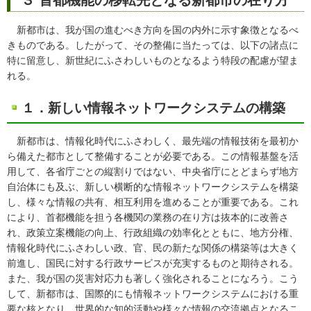
新都市は、我が国の進むべき方向を国の内外に示す象徴となるべ
きものである。したがって、その整備に当たっては、以下の諸点に
特に留意し、新世紀にふさわしいものとなるよう特段の配慮が望ま
れる。
１．新しい情報ネットワークシステムの構築
新都市は、情報化時代にふさわしく、最先端の情報技術を最初か
ら備えた都市として整備することが必要である。この情報基盤を活
用して、各省庁ごとの縦割りではない、中央省庁にとどまらず地方
自治体にも及ぶ、新しい横断的な情報ネットワークシステムを構築
し、様々な情報の共有、相互利用を進めることが重要である。これ
により、首都機能を担う各機関の業務の在り方は抜本的に改善さ
れ、政策立案機能の向上、行政組織の効率化とともに、地方分権、
情報化時代にふさわしい政、官、民の新たな関係の構築等は大きく
前進し、国民に対する行政サービスが充実するものと期待される。
また、我が国の災害対応力も著しく強化されることになろう。こう
して、新都市は、国際的にも情報ネットワークシステムにおける重
要な核となり、世界的な知的活動や様々な情報の交流拠点となるこ