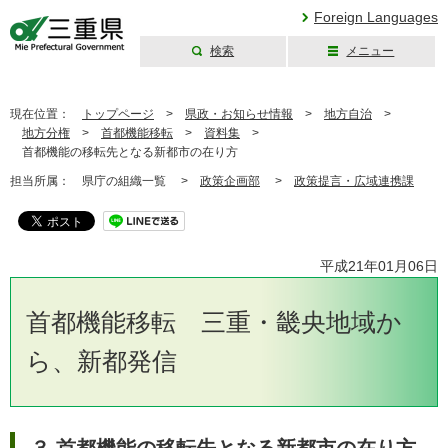
Foreign Languages
検索
メニュー
三重県公式ウェブ
サイト
現在位置：
トップページ
>
県政・お知らせ情報
>
地方自治
>
地方分権
>
首都機能移転
>
資料集
>
首都機能の移転先となる新都市の在り方
担当所属：
県庁の組織一覧 >
政策企画部
>
政策提言・広域連携課
平成21年01月06日
首都機能移転 三重・畿央地域か
ら、新都発信
３ 首都機能の移転先となる新都市の在り方