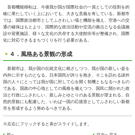
首都機能移転は、今後我が国が国際社会の一員としての役割を的
確に果たしていく上においても、大きな意義を有している。新都市
では、国際政治都市としてふさわしい場と機能を備え、空港への交
通の確保はもとより、国際的な政治活動や交流の拠点となる会議施
設や迎賓施設、様々な文化の共存する大使館街等が整備され、国際
化に対応できるまちづくりを行う必要がある。
４．風格ある景観の形成
新都市は、我が国の伝統文化に根ざしつつ、我が国の新しい姿を
内外に示すものとなる。日本国民が誇りを抱き、そこを訪れる諸外
国の人々にとっては我が国に対して心を開く契機ともなるべきもの
である。国政の中心地としての風格を備えつつ、国民に開かれた政
治と行政にふさわしい、親しみとゆとりのある景観が望まれる。自
然的景観にも配慮した、いわば一国の応接室としてふさわしい新都
市を形成するよう努めるべきである。
※左右にフリックすると表がスライドします。
前へ
目次へ戻る