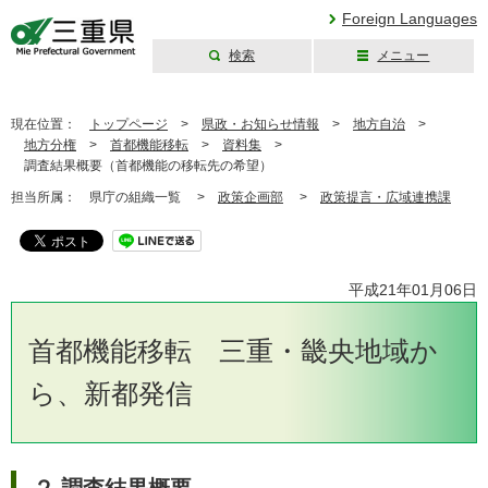
Foreign Languages
検索
メニュー
三重県公式ウェブ
サイト
現在位置：
トップページ
>
県政・お知らせ情報
>
地方自治
>
地方分権
>
首都機能移転
>
資料集
>
調査結果概要（首都機能の移転先の希望）
担当所属：
県庁の組織一覧 >
政策企画部
>
政策提言・広域連携課
平成21年01月06日
首都機能移転 三重・畿央地域か
ら、新都発信
２.調査結果概要