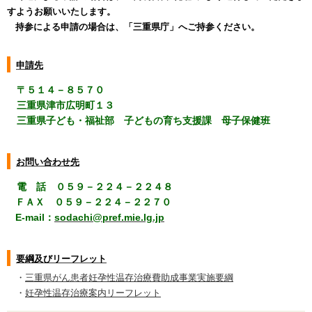
すようお願いいたします。
持参による申請の場合は、「三重県庁」へご持参ください。
申請先
〒５１４－８５７０
三重県津市広明町１３
三重県子ども・福祉部 子どもの育ち支援課 母子保健班
お問い合わせ先
電 話 ０５９－２２４－２２４８
ＦＡＸ ０５９－２２４－２２７０
E-mail：
sodachi@pref.mie.lg.jp
要綱及びリーフレット
・
三重県がん患者妊孕性温存治療費助成事業実施要綱
・
妊孕性温存治療案内リーフレット