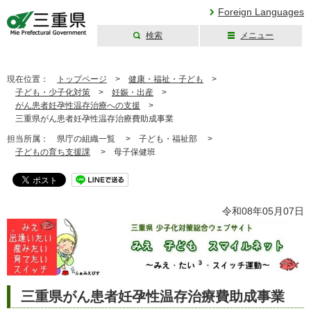
Foreign Languages
検索
メニュー
三重県公式ウェブ
サイト
現在位置：
トップページ
>
健康・福祉・子ども
>
子ども・少子化対策
>
妊娠・出産
>
がん患者妊孕性温存治療への支援
>
三重県がん患者妊孕性温存治療費助成事業
担当所属：
県庁の組織一覧 >
子ども・福祉部 >
子どもの育ち支援課
>
母子保健班
令和08年05月07日
三重県がん患者妊孕性温存治療費助成事業