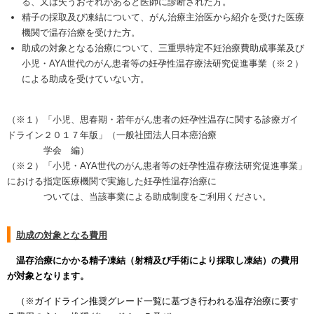
る、又は失うおそれがあると医師に診断された方。
精子の採取及び凍結について、がん治療主治医から紹介を受けた医療
機関で温存治療を受けた方。
助成の対象となる治療について、三重県特定不妊治療費助成事業及び
小児・AYA世代のがん患者等の妊孕性温存療法研究促進事業（※２）
による助成を受けていない方。
（※１）「小児、思春期・若年がん患者の妊孕性温存に関する診療ガイ
ドライン２０１７年版」（一般社団法人日本癌治療
学会 編）
（※２）「小児・AYA世代のがん患者等の妊孕性温存療法研究促進事業」
における指定医療機関で実施した妊孕性温存治療に
ついては、当該事業による助成制度をご利用ください。
助成の対象となる費用
温存治療にかかる精子凍結（射精及び手術により採取し凍結）の費用
が対象となります。
（※ガイドライン推奨グレード一覧に基づき行われる温存治療に要す