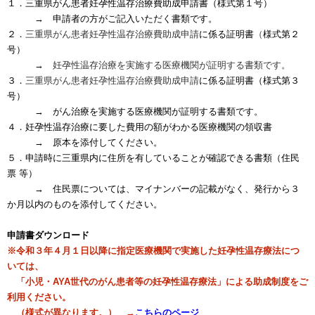
１．三重県がん患者妊孕性温存治療費助成申請書（様式第１号）
→ 申請者の方がご記入いただく書類です。
２．
三重県がん患者妊孕性温存治療費助成申請
に係る証明書
（
様式第２
号）
→
妊孕性温存治療を実施する医療機関が証明する書類です。
３．
三重県がん患者妊孕性温存治療費助成申請
に係る証明書
（様式第３
号）
→ がん治療を実施する医療機関が証明する書類です。
４．妊孕性温存治療に要した費用の額がわかる医療機関の領収書
→ 原本を添付してください。
５．申請時に三重県内に住所を有していることが確認できる書類（住民
票 等）
→ 住民票については、マイナンバーの記載がなく、発行から３
か月以内のものを添付してください。
申請書ダウンロード
※令和３年４月１日以降に指定医療機関で実施した妊孕性温存療法につ
いては、
「小児・AYA世代のがん患者等の妊孕性温存療法」による助成制度をご
利用ください。
（様式が異なります。） →
こちらのページ