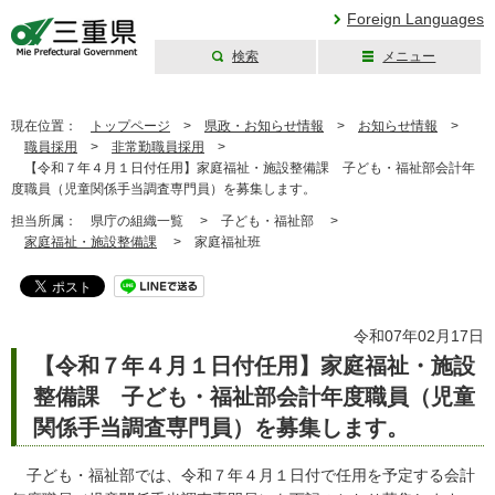
Foreign Languages
検索
メニュー
三重県公式ウェブ
サイト
現在位置：
トップページ
>
県政・お知らせ情報
>
お知らせ情報
>
職員採用
>
非常勤職員採用
>
【令和７年４月１日付任用】家庭福祉・施設整備課 子ども・福祉部会計年
度職員（児童関係手当調査専門員）を募集します。
担当所属：
県庁の組織一覧 >
子ども・福祉部 >
家庭福祉・施設整備課
>
家庭福祉班
令和07年02月17日
【令和７年４月１日付任用】家庭福祉・施設
整備課 子ども・福祉部会計年度職員（児童
関係手当調査専門員）を募集します。
子ども・福祉部では、令和７年４月１日付で任用を予定する会計