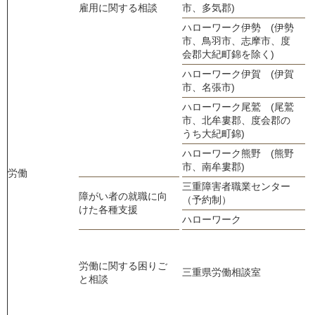
0
雇用に関する相談
市、多気郡)
ハローワーク伊勢 (伊勢
市、鳥羽市、志摩市、度
0
会郡大紀町錦を除く)
ハローワーク伊賀 (伊賀
0
市、名張市)
ハローワーク尾鷲 (尾鷲
市、北牟婁郡、度会郡の
0
うち大紀町錦)
ハローワーク熊野 (熊野
0
市、南牟婁郡)
労働
三重障害者職業センター
0
障がい者の就職に向
（予約制）
けた各種支援
ハローワーク
0
労働に関する困りご
三重県労働相談室
と相談
0