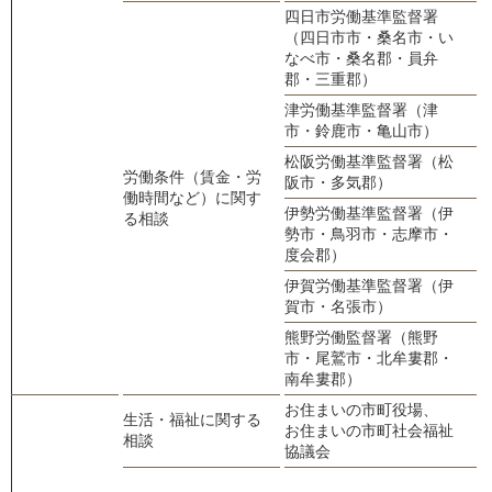
四日市労働基準監督署
（四日市市・桑名市・い
0
なべ市・桑名郡・員弁
郡・三重郡）
津労働基準監督署（津
0
市・鈴鹿市・亀山市）
松阪労働基準監督署（松
0
労働条件（賃金・労
阪市・多気郡）
働時間など）に関す
伊勢労働基準監督署（伊
る相談
勢市・鳥羽市・志摩市・
0
度会郡）
伊賀労働基準監督署（伊
0
賀市・名張市）
熊野労働監督署（熊野
市・尾鷲市・北牟婁郡・
0
南牟婁郡）
お住まいの市町役場、
生活・福祉に関する
お住まいの市町社会福祉
相談
協議会