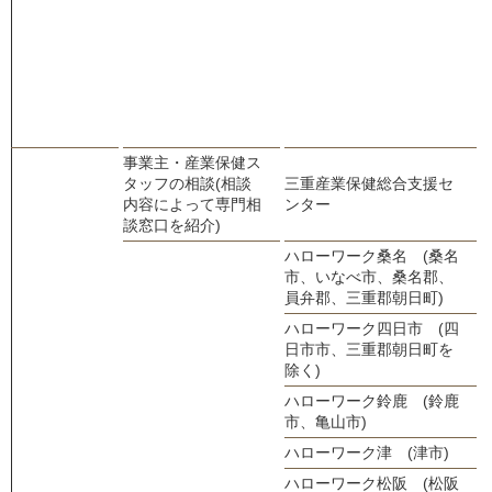
事業主・産業保健ス
タッフの相談(相談
三重産業保健総合支援セ
0
内容によって専門相
ンター
談窓口を紹介)
ハローワーク桑名 (桑名
市、いなべ市、桑名郡、
0
員弁郡、三重郡朝日町)
ハローワーク四日市 (四
日市市、三重郡朝日町を
0
除く)
ハローワーク鈴鹿 (鈴鹿
0
市、亀山市)
ハローワーク津 (津市)
0
ハローワーク松阪 (松阪