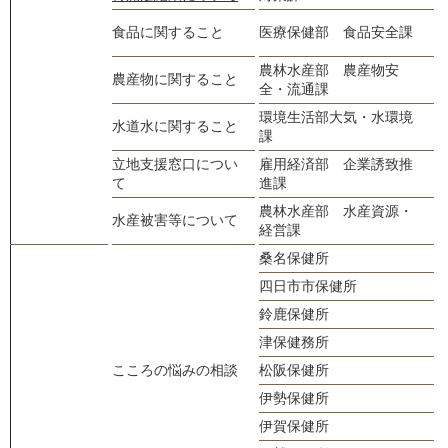
0
食品に関すること
医療保健部 食品安全課
s
農林水産部 農産物安
0
農産物に関すること
全・流通課
s
環境生活部大気・水環境
0
水道水に関すること
課
m
立地支援窓口につい
雇用経済部 企業誘致推
0
て
進課
k
農林水産部 水産資源・
0
水産被害等について
経営課
s
桑名保健所
0
四日市市保健所
0
鈴鹿保健所
0
津保健務所
0
こころの悩みの相談
松阪保健所
0
伊勢保健所
0
伊賀保健所
0