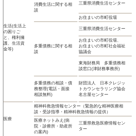
三重県消費生活センター
0
消費生活に関する相
談
お住まいの市町役場
生活(生活上
三重県消費生活センター
0
の困りご
と、権利擁
お住まいの市町役場、
護、生活資
多重債務に関する相
お住まいの市町社会福祉
金等)
談
協議会
東海財務局 多重債務相
0
談窓口(津財務事務所)
多重債務の相談・債
財団法人 日本クレジッ
0
務整理(電話・面接
トカウンセラリング協会
相談無料)
名古屋センター
精神科救急情報センター（緊急的な精神医療相
0
談・受診指導・精神科救急情報の提供）
医療
医療ネットみえ(病
三重県救急医療情報セン
院・診療所・助産所
h
ター
の案内)