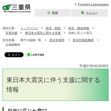
Foreign Languages
検索
メニュー
三重県公式ウェブ
サイト
現在位置：
トップページ
>
防災・防犯
>
防災・緊急情報
>
災害支援
>
東日本大震災に関する支援
>
目的に応じた窓口
担当所属：
県庁の組織一覧 >
防災対策部
>
防災対策総務課
>
企画調整班
平成27年05月08日
東日本大震災に伴う支援に関する
情報
目的に応じた窓口