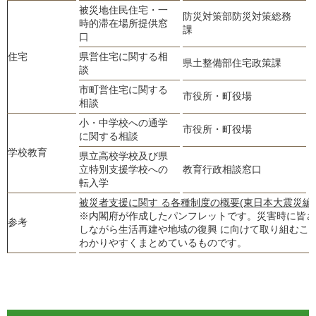
被災地住民住宅・一
防災対策部防災対策総務
時的滞在場所提供窓
0
課
口
住宅
県営住宅に関する相
県土整備部住宅政策課
0
談
市町営住宅に関する
市役所・町役場
相談
小・中学校への通学
市役所・町役場
に関する相談
学校教育
県立高校学校及び県
立特別支援学校への
教育行政相談窓口
0
転入学
被災者支援に関す る各種制度の概要(東日本大震災編)
※内閣府が作成したパンフレットです。災害時に皆さ
参考
しながら生活再建や地域の復興 に向けて取り組むこ
わかりやすくまとめているものです。