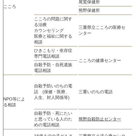
尾鷲保健所
0
こころ
熊野保健所
0
こころの問題に関す
る治療
三重県立こころの医療セ
カウンセリング
0
ンター
医療と福祉に関する
相談
ひきこもり・依存症
0
専門電話相談
こころの健康センター
自殺予防・自死遺族
0
電話相談
0
自殺予防いのちの電
話 (保健・医療、
三重いのちの電話
人生、対人関係等)
NPO等によ
0
る相談
自殺予防・死にたい
0
と思っている人のた
熊野自殺防止センター
めの電話相談
18歳までの子どもさ
三重県立小児心療センタ