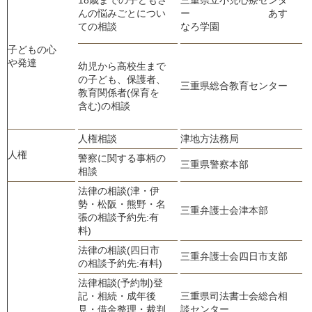
んの悩みごとについ
ー あす
2
ての相談
なろ学園
子どもの心
や発達
幼児から高校生まで
の子ども、保護者、
三重県総合教育センター
0
教育関係者(保育を
含む)の相談
人権相談
津地方法務局
0
人権
警察に関する事柄の
三重県警察本部
0
相談
法律の相談(津・伊
勢・松阪・熊野・名
三重弁護士会津本部
0
張の相談予約先:有
料)
法律の相談(四日市
三重弁護士会四日市支部
0
の相談予約先:有料)
法律相談(予約制)登
記・相続・成年後
三重県司法書士会総合相
0
見・借金整理・裁判
談センター