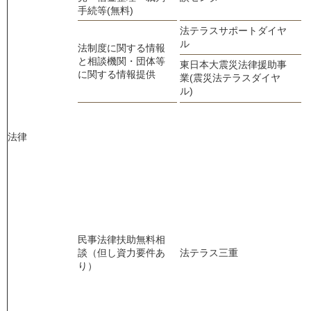
手続等(無料)
法テラスサポートダイヤ
0
ル
法制度に関する情報
と相談機関・団体等
東日本大震災法律援助事
に関する情報提供
業(震災法テラスダイヤ
ル)
法律
民事法律扶助無料相
談（但し資力要件あ
法テラス三重
0
り）