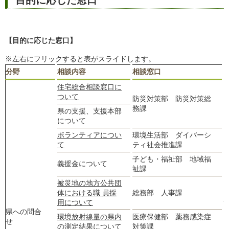
【目的に応じた窓口】
※左右にフリックすると表がスライドします。
分野
相談内容
相談窓口
住宅総合相談窓口に
ついて
防災対策部 防災対策総
0
務課
b
県の支援、支援本部
について
ボランティアについ
環境生活部 ダイバーシ
0
て
ティ社会推進課
s
子ども・福祉部 地域福
0
義援金について
祉課
f
被災地の地方公共団
0
体における職 員採
総務部 人事課
j
用について
県への問合
環境放射線量の県内
医療保健部 薬務感染症
0
せ
の測定結果について
対策課
y