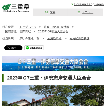
Foreign Languages
検索
メニュー
三重県公式ウェブ
サイト
現在位置：
トップページ
>
県政・お知らせ情報
>
国際交流・国際貢献
>
2023年G7交通大臣会合
担当所属：
県庁の組織一覧 >
雇用経済部
>
雇用経済総務課
2023年Ｇ7三重・伊勢志摩交通大臣会合