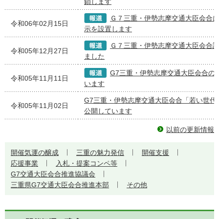
鎖します
Ｇ７三重・伊勢志摩交通大臣会合
令和06年02月15日
示を設置します
Ｇ７三重・伊勢志摩交通大臣会合
令和05年12月27日
ました
G7三重・伊勢志摩交通大臣会合の
令和05年11月11日
います
G7三重・伊勢志摩交通大臣会合「若い世代
令和05年11月02日
公開しています
以前の更新情報
開催気運の醸成
三重の魅力発信
開催支援
応援事業
入札・提案コンペ等
G7交通大臣会合推進協議会
三重県G7交通大臣会合推進本部
その他