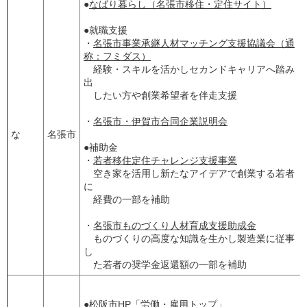
●
なばり暮らし（名張市移住・定住サイト）
●就職支援
・
名張市事業承継人材マッチング支援協議会（通
称：フミダス）
経験・スキルを活かしセカンドキャリアへ踏み
出
したい方や創業希望者を伴走支援
・
名張市・伊賀市合同企業説明会
な
名張市
●補助金
・
若者移住定住チャレンジ支援事業
空き家を活用し新たなアイデアで創業する若者
に
経費の一部を補助
・
名張市ものづくり人材育成支援助成金
ものづくりの高度な知識を生かし製造業に従事
し
た若者の奨学金返還額の一部を補助
●
松阪市HP「労働・雇用トップ」