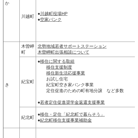
か
●
川越町役場HP
川越町
●
空家バンク
木曽岬
北勢地域若者サポートステーション
町
木曽岬町出張相談について
●
移住に関する取組
移住支援制度
移住新生活応援事業
お試し住宅
紀宝町
き
紀宝町空き家バンク事業
定住促進のための町有地分譲 など多数
●
若者定住促進奨学金返還支援事業
●
移住・定住「紀北町で暮らそう」
紀北町
●
紀北町移住支援事業補助金