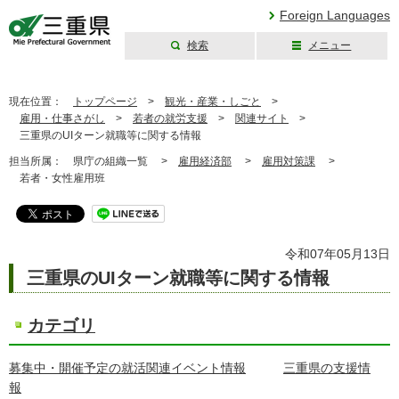
Foreign Languages
検索
メニュー
三重県公式ウェブ
サイト
現在位置：
トップページ
>
観光・産業・しごと
>
雇用・仕事さがし
>
若者の就労支援
>
関連サイト
>
三重県のUIターン就職等に関する情報
担当所属：
県庁の組織一覧 >
雇用経済部
>
雇用対策課
>
若者・女性雇用班
令和07年05月13日
三重県のUIターン就職等に関する情報
カテゴリ
募集中・開催予定の就活関連イベント情報
三重県の支援情
報