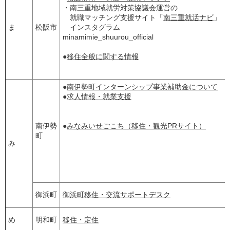
・南三重地域就労対策協議会運営の
就職マッチング支援サイト「
南三重就活ナビ
」
ま
松阪市
インスタグラム
minamimie_shuurou_official
●
移住全般に関する情報
●
南伊勢町インターンシップ事業補助金について
●
求人情報・就業支援
南伊勢
●
みなみいせごこち（移住・観光PRサイト）
町
み
御浜町
御浜町移住・交流サポートデスク
め
明和町
移住・定住