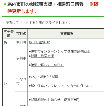
県内市町の就転職支援・相談窓口情報
※随
時更新します。
※左右にフリックすると表がスライドします。
五十音
市町名
支援情報
順
あ
朝日町
朝日町役場HP
●
伊勢市インターンシップ参加奨励補助金
●
就職・勤労支援
伊勢市
●
伊勢で暮らす（移住）
●
いなべ市HP「就職」
いなべ
い
市
●
移住促進パンフレット「いなべに住もに」
●
就職相談のお知らせ（伊賀市HP)