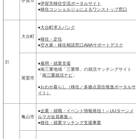
伊賀市
●
伊賀市移住交流ポータルサイト
●
移住コンシェルジュによるワンストップ窓口
●
大台町求人バンク
大台町
●
移住・定住
●
空き家・移住相談窓口AWAサポートデスク
お
●
雇用・就業支援
●南三重地域「三重県」の就活マッチングサイト
「
南三重就活ナビ
」
尾鷲市
●
おわせ暮らし（移住／多拠点居住推進ポータルサ
イト）
●
企業・就職・イベント情報発信！～UIJターンメ
亀山市
ルマガ会員募集～
●
移住・就業マッチング支援事業