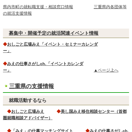
県内市町の就転職支援・相談窓口情報
三重県内各団体等
の就活支援情報
募集中・開催予定の就活関連イベント情報
◆
おしごと広場みえ「イベント・セミナーカレンダ
ー」
◆
みえの仕事さがしch.「イベントカレンダ
ー」
▲ページ上へ
三重県の支援情報
就職活動するなら
◆
おしごと広場みえ
◆
美し国みえ移住相談センター（首都
圏就職相談アドバイザー）
◆
「みえ」の仕事マッチングサイト
◆
みえ
の仕事さがしch.