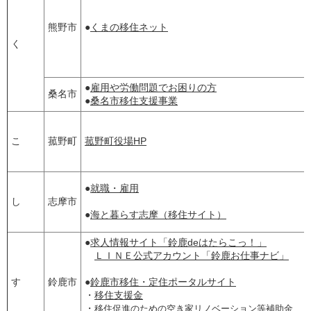
熊野市
●
くまの移住ネット
く
●
雇用や労働問題でお困りの方
桑名市
●
桑名市移住支援事業
こ
菰野町
菰野町役場HP
●
就職・雇用
し
志摩市
●
海と暮らす志摩（移住サイト）
●
求人情報サイト「鈴鹿deはたらこっ！」
ＬＩＮＥ公式アカウント「鈴鹿お仕事ナビ」
す
鈴鹿市
●
鈴鹿市移住・定住ポータルサイト
・
移住支援金
・
移住促進のための空き家リノベーション等補助金