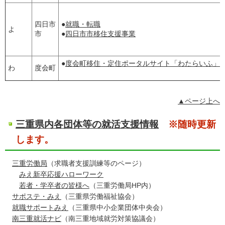
四日市
●
就職・転職
よ
市
●
四日市市移住支援事業
●
度会町移住・定住ポータルサイト「わたらいふ」
わ
度会町
▲ページ上へ
三重県内各団体等の就活支援情報
※随時更新
します。
三重労働局
（求職者支援訓練等のページ）
みえ新卒応援ハローワーク
若者・学卒者の皆様へ
（三重労働局HP内）
サポステ・みえ
（三重県労働福祉協会）
就職サポートみえ
（三重県中小企業団体中央会）
南三重就活ナビ
（南三重地域就労対策協議会）