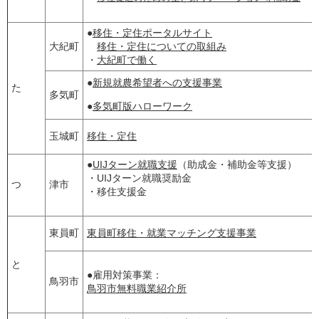
●
移住・定住ポータルサイト
大紀町
移住・定住についての取組み
・
大紀町で働く
●
新規就農希望者への支援事業
た
多気町
●
多気町版ハローワーク
玉城町
移住・定住
●
UIJターン就職支援
（助成金・補助金等支援）
・UIJターン就職奨励金
つ
津市
・移住支援金
東員町
東員町移住・就業マッチング支援事業
と
●雇用対策事業：
鳥羽市
鳥羽市無料職業紹介所