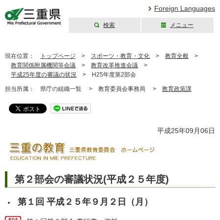
Foreign Languages
検索
メニュー
三重県公式ウェブ
サイト
現在位置：
トップページ
>
スポーツ・教育・文化
>
教育全般
>
教育関係附属機関等会議
>
教育改革推進会議
>
平成25年度の審議の状況
>
H25年度第2部会
担当所属：
県庁の組織一覧 >
教育委員会事務局 >
教育政策課
平成25年09月06日
第２部会の審議状況(平成２５年度)
第１回 平成２５年９月２日（月）