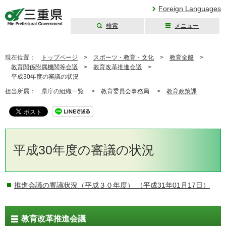
Foreign Languages
検索
メニュー
三重県公式ウェブ
サイト
現在位置：
トップページ
>
スポーツ・教育・文化
>
教育全般
>
教育関係附属機関等会議
>
教育改革推進会議
>
平成30年度の審議の状況
担当所属：
県庁の組織一覧 >
教育委員会事務局 >
教育政策課
平成30年度の審議の状況
推進会議の審議状況（平成３０年度）
（平成31年01月17日）
教育改革推進会議