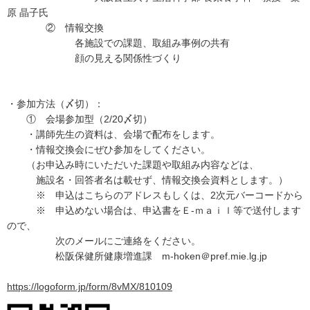
原 晶子氏
② 情報交換
各施設での課題、取組み事例の共有
顔の見える関係性づくり
・参加方法（〆切）：
① 会場参加型（2/20〆切）
・講師先生の資料は、会場で配布をします。
・情報交換会にぜひ参加をしてください。
（お申込み時にいただいた課題や取組み内容などは、
施設名・回答者名は載せず、情報交換会資料とします。）
※ 申込はこちらのアドレスもしくは、2次元バーコードから
※ 申込めない場合は、申込書をＥ-ｍａｉｌ等で送付します
ので、
次のメールにご連絡をください。
松阪保健所健康増進課 m-hoken＠pref.mie.lg.jp
https://logoform.jp/form/8vMX/810109