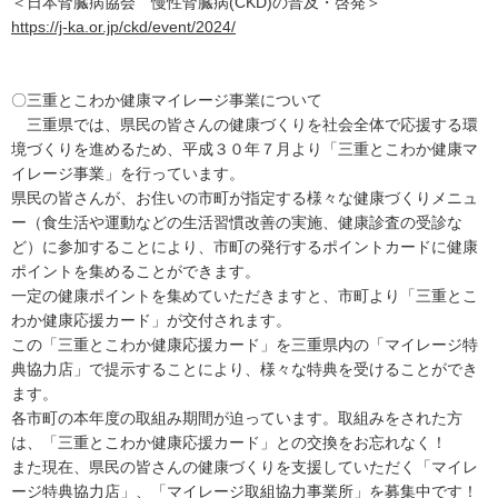
＜日本腎臓病協会 慢性腎臓病(CKD)の普及・啓発＞
https://j-ka.or.jp/ckd/event/2024/
〇三重とこわか健康マイレージ事業について
三重県では、県民の皆さんの健康づくりを社会全体で応援する環
境づくりを進めるため、平成３０年７月より「三重とこわか健康マ
イレージ事業」を行っています。
県民の皆さんが、お住いの市町が指定する様々な健康づくりメニュ
ー（食生活や運動などの生活習慣改善の実施、健康診査の受診な
ど）に参加することにより、市町の発行するポイントカードに健康
ポイントを集めることができます。
一定の健康ポイントを集めていただきますと、市町より「三重とこ
わか健康応援カード」が交付されます。
この「三重とこわか健康応援カード」を三重県内の「マイレージ特
典協力店」で提示することにより、様々な特典を受けることができ
ます。
各市町の本年度の取組み期間が迫っています。取組みをされた方
は、「三重とこわか健康応援カード」との交換をお忘れなく！
また現在、県民の皆さんの健康づくりを支援していただく「マイレ
ージ特典協力店」、「マイレージ取組協力事業所」を募集中です！