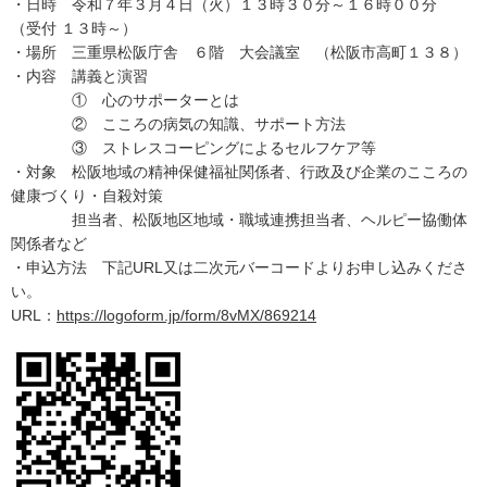
・日時 令和７年３月４日（火）１３時３０分～１６時００分
（受付 １３時～）
・場所 三重県松阪庁舎 ６階 大会議室 （松阪市高町１３８）
・内容 講義と演習
① 心のサポーターとは
② こころの病気の知識、サポート方法
③ ストレスコーピングによるセルフケア等
・対象 松阪地域の精神保健福祉関係者、行政及び企業のこころの
健康づくり・自殺対策
担当者、松阪地区地域・職域連携担当者、ヘルピー協働体
関係者など
・申込方法 下記URL又は二次元バーコードよりお申し込みくださ
い。
URL：
https://logoform.jp/form/8vMX/869214