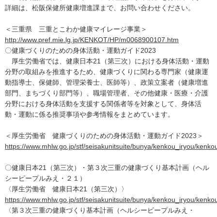
詳細は、松阪保健所健康増進課まで、お問い合わせください。
＜三重県 三重とこわか健康マイレージ事業＞
http://www.pref.mie.lg.jp/KENKOT/HP/m0068900107.htm
〇健康づくりのための身体活動・運動ガイド2023
厚生労働省では、健康日本21（第三次）における身体活動・運動
分野の取組みを推進するため、健康づくりに関わる専門家（健康運
動指導士、保健師、管理栄養士、医師等）、政策立案者（健康増進
部門、まちづくり部門等）、職場管理者、その他健康・医療・介護
分野における身体活動を支援する関係者等を対象として、身体活
動・運動に係る推奨事項や参考情報をまとめています。
＜厚生労働省 健康づくりのための身体活動・運動ガイド2023＞
https://www.mhlw.go.jp/stf/seisakunitsuite/bunya/kenkou_iryou/kenko
〇健康日本21（第三次）・第３次三重の健康づくり基本計画（ヘル
シーピープルみえ・２１）
〈厚生労働省 健康日本21（第三次）〉
https://www.mhlw.go.jp/stf/seisakunitsuite/bunya/kenkou_iryou/ken
〈第３次三重の健康づくり基本計画（ヘルシーピープルみえ・