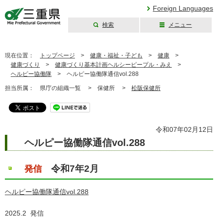
Foreign Languages
検索
メニュー
三重県公式ウェブ
サイト
現在位置：
トップページ
>
健康・福祉・子ども
>
健康
>
健康づくり
>
健康づくり基本計画ヘルシーピープル・みえ
>
ヘルピー協働隊
>
ヘルピー協働隊通信vol.288
担当所属：
県庁の組織一覧 >
保健所 >
松阪保健所
令和07年02月12日
ヘルピー協働隊通信vol.288
令和7年2月
発信
ヘルピー協働隊通信vol.288
2025.2 発信