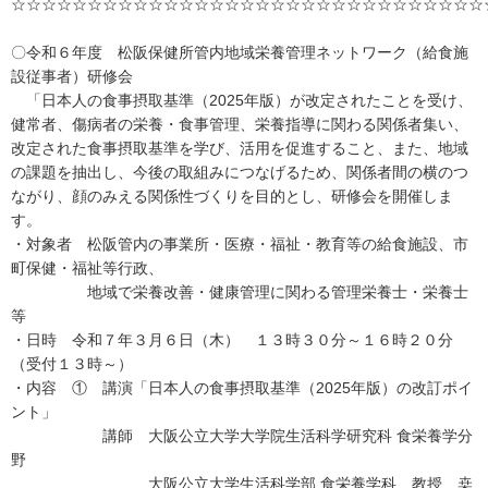
☆☆☆☆☆☆☆☆☆☆☆☆☆☆☆☆☆☆☆☆☆☆☆☆☆☆☆☆☆☆☆
〇令和６年度 松阪保健所管内地域栄養管理ネットワーク（給食施
設従事者）研修会
「日本人の食事摂取基準（2025年版）が改定されたことを受け、
健常者、傷病者の栄養・食事管理、栄養指導に関わる関係者集い、
改定された食事摂取基準を学び、活用を促進すること、また、地域
の課題を抽出し、今後の取組みにつなげるため、関係者間の横のつ
ながり、顔のみえる関係性づくりを目的とし、研修会を開催しま
す。
・対象者 松阪管内の事業所・医療・福祉・教育等の給食施設、市
町保健・福祉等行政、
地域で栄養改善・健康管理に関わる管理栄養士・栄養士
等
・日時 令和７年３月６日（木） １３時３０分～１６時２０分
（受付１３時～）
・内容 ① 講演「日本人の食事摂取基準（2025年版）の改訂ポイ
ント」
講師 大阪公立大学大学院生活科学研究科 食栄養学分
野
大阪公立大学生活科学部 食栄養学科 教授 桒