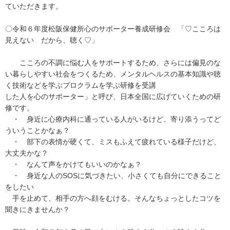
ていただきます。
〇令和６年度松阪保健所心のサポーター養成研修会 「♡こころは
見えない だから、聴く♡」
こころの不調に悩む人をサポートするため、さらには偏見のな
い暮らしやすい社会をつくるため、メンタルヘルスの基本知識や聴
く技術などを学ぶプロクラムを学ぶ研修を受講
した人を心のサポーター」と呼び、日本全国に広げていくための研
修です。
・ 身近に心療内科に通っている人がいるけど、寄り添うってど
ういうことかなぁ？
・ 部下の表情が硬くて、ミスもふえて疲れている様子だけど、
大丈夫かな？
・ なんて声をかけてもいいのかなぁ？
・ 身近な人のSOSに気づきたい、小さくても自分にできること
をしたい
手を止めて、相手の方へ顔をむける。そんなちょっとしたコツを
聞きにきませんか？