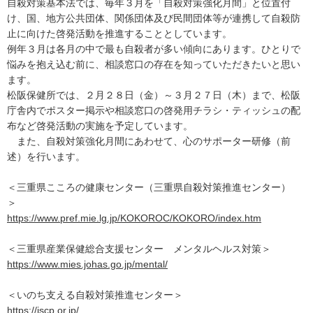
自殺対策基本法では、毎年３月を「自殺対策強化月間」と位置付
け、国、地方公共団体、関係団体及び民間団体等が連携して自殺防
止に向けた啓発活動を推進することとしています。
例年３月は各月の中で最も自殺者が多い傾向にあります。ひとりで
悩みを抱え込む前に、相談窓口の存在を知っていただきたいと思い
ます。
松阪保健所では、２月２８日（金）～３月２７日（木）まで、松阪
庁舎内でポスター掲示や相談窓口の啓発用チラシ・ティッシュの配
布など啓発活動の実施を予定しています。
また、自殺対策強化月間にあわせて、心のサポーター研修（前
述）を行います。
＜三重県こころの健康センター（三重県自殺対策推進センター）
＞
https://www.pref.mie.lg.jp/KOKOROC/KOKORO/index.htm
＜三重県産業保健総合支援センター メンタルヘルス対策＞
https://www.mies.johas.go.jp/mental/
＜いのち支える自殺対策推進センター＞
https://jscp.or.jp/