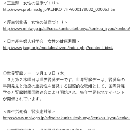
＜三重県 女性の健康づくり＞
http://www.pref.mie.lg.jp/KENKOT/HP/000179882_00005.htm
＜厚生労働省 女性の健康づくり＞
http://www.mhlw.go.jp/stf/seisakunitsuite/bunya/kenkou_iryou/kenko
＜日本産科婦人科学会 女性の健康週間＞
http://www.jsog.or.jp/modules/event/index.php?content_id=4
〇世界腎臓デー ３月１３日（木）
３月第２木曜日は世界腎臓デーです。世界腎臓デーは、腎臓病の
早期発見と治療の重要性を啓発する国際的な取組として、国際腎臓
学会と腎臓財団国際連合により開始され、毎年世界各地でイベント
が開催されています。
＜厚生労働省 腎疾患対策＞
https://www.mhlw.go.jp/stf/seisakunitsuite/bunya/kenkou_iryou/kenkou