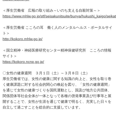
＜厚生労働省 広報の取り組み～いのち支える自殺対策～＞
https://www.mhlw.go.jp/stf/seisakunitsuite/bunya/hukushi_kaigo/seika
＜厚生労働省 こころの耳 働く人のメンタルヘルス・ポータルサイ
ト＞
http://kokoro.mhlw.go.jp/
＜国立精神・神経医療研究センター精神保健研究所 こころの情報
サイト＞
https://kokoro.ncnp.go.jp/
〇女性の健康週間 ３月１日（土）～３月８日（土）
厚生労働省では、女性の健康に関する知識の向上と、女性を取り巻
く健康課題に対する社会的関心の喚起を図り、「女性の健康週間」
を通じて女性の健康づくりを国民運動とし、国及び地方公共団体、
関係団体等社会全体が一体となって各種の啓発事業及び行事等と展
開することで、女性が生涯を通じて健康で明るく、充実した日々を
自立して過ごすことを総合的に支援しています。