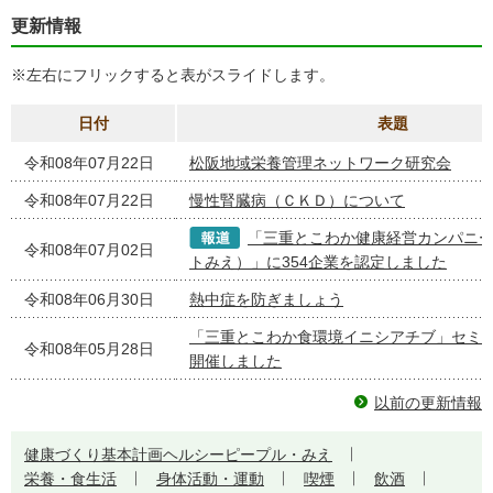
更新情報
※左右にフリックすると表がスライドします。
日付
表題
令和08年07月22日
松阪地域栄養管理ネットワーク研究会
令和08年07月22日
慢性腎臓病（ＣＫＤ）について
「三重とこわか健康経営カンパニー2
令和08年07月02日
トみえ）」に354企業を認定しました
令和08年06月30日
熱中症を防ぎましょう
「三重とこわか食環境イニシアチブ」セミ
令和08年05月28日
開催しました
以前の更新情報
健康づくり基本計画ヘルシーピープル・みえ
栄養・食生活
身体活動・運動
喫煙
飲酒