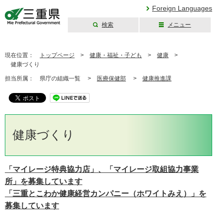
Foreign Languages
検索
メニュー
三重県公式ウェブ
サイト
現在位置：
トップページ
>
健康・福祉・子ども
>
健康
>
健康づくり
担当所属：
県庁の組織一覧 >
医療保健部
>
健康推進課
健康づくり
「マイレージ特典協力店」、「マイレージ取組協力事業
所」を募集しています
「三重とこわか健康経営カンパニー（ホワイトみえ）」を
募集しています