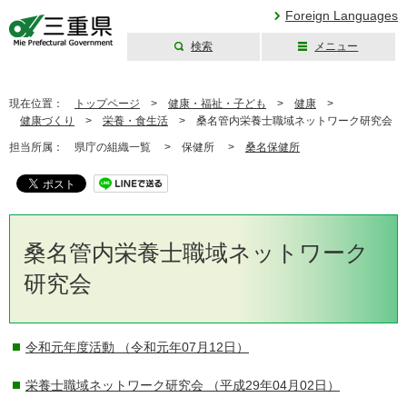
Foreign Languages
検索
メニュー
三重県公式ウェブ
サイト
現在位置：
トップページ
>
健康・福祉・子ども
>
健康
>
健康づくり
>
栄養・食生活
>
桑名管内栄養士職域ネットワーク研究会
担当所属：
県庁の組織一覧 >
保健所 >
桑名保健所
桑名管内栄養士職域ネットワーク
研究会
令和元年度活動
（令和元年07月12日）
栄養士職域ネットワーク研究会
（平成29年04月02日）