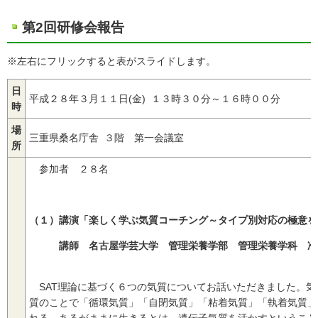
第2回研修会報告
※左右にフリックすると表がスライドします。
日
平成２８年３月１１日(金) １３時３０分～１６時００分
時
場
三重県桑名庁舎 ３階 第一会議室
所
参加者 ２８名
（１）講演「楽しく学ぶ気質コーチング～タイプ別対応の極意を
講師 名古屋学芸大学 管理栄養学部 管理栄養学科
准
SAT理論に基づく６つの気質についてお話いただきました。
質のことで「循環気質」「自閉気質」「粘着気質」「執着気質」