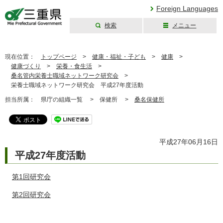
Foreign Languages
検索
メニュー
三重県公式ウェブ
サイト
現在位置：
トップページ
>
健康・福祉・子ども
>
健康
>
健康づくり
>
栄養・食生活
>
桑名管内栄養士職域ネットワーク研究会
>
栄養士職域ネットワーク研究会 平成27年度活動
担当所属：
県庁の組織一覧 >
保健所 >
桑名保健所
平成27年06月16日
平成27年度活動
第1回研究会
第2回研究会