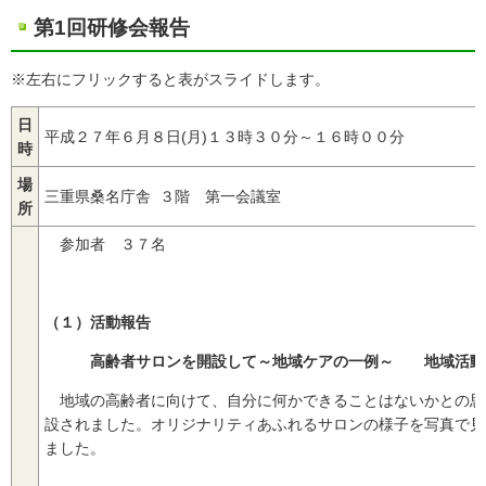
第1回研修会報告
※左右にフリックすると表がスライドします。
日
平成２７年６月８日(月)１３時３０分～１６時００分
時
場
三重県桑名庁舎 ３階 第一会議室
所
参加者 ３７名
（１）活動報告
高齢者サロンを開設して～地域ケアの一例～ 地域活動栄
地域の高齢者に向けて、自分に何かできることはないかとの思
設されました。オリジナリティあふれるサロンの様子を写真で見
ました。