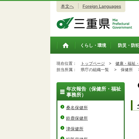
本文へ
Foreign Languages
三重県公式ウェブサイト
くらし・環境
防災・防
トップペ
ージ
現在位置：
トップページ
>
健康・福祉
担当所属：
県庁の組織一覧 >
保健所 
年次報告（保健所・福祉
事務所）
桑名保健所
鈴鹿保健所
津保健所