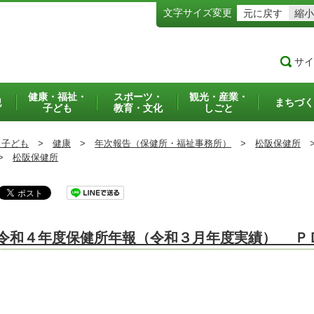
文字サイズ変更
元に戻す
縮小
サイ
健康・福祉・
スポーツ・
観光・産業・
犯
まちづく
子ども
教育・文化
しごと
・子ども
>
健康
>
年次報告（保健所・福祉事務所）
>
松阪保健所
>
松阪保健所
令和４年度保健所年報（令和３月年度実績） Ｐ