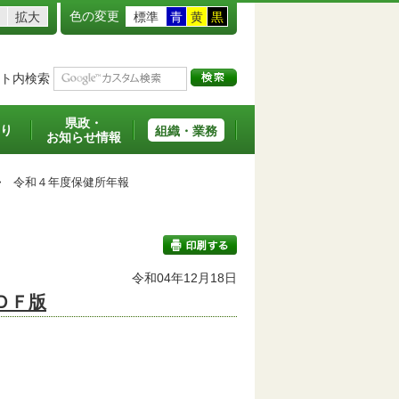
色の変更
拡大
標準
青
黄
黒
ト内検索
県政・
り
組織・業務
お知らせ情報
>
令和４年度保健所年報
令和04年12月18日
ＤＦ版
印刷する