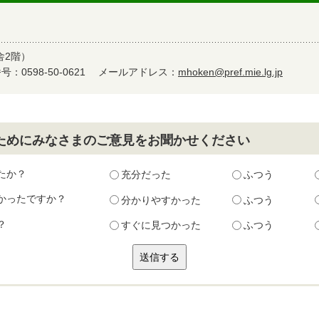
舎2階）
：0598-50-0621
メールアドレス：
mhoken@pref.mie.lg.jp
ためにみなさまのご意見をお聞かせください
たか？
充分だった
ふつう
かったですか？
分かりやすかった
ふつう
？
すぐに見つかった
ふつう