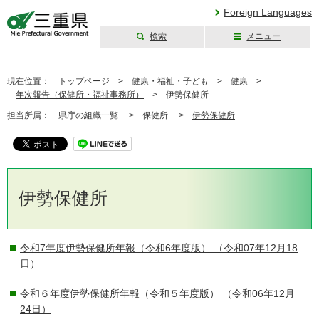
Foreign Languages
検索
メニュー
三重県公式ウェブ
サイト
現在位置：
トップページ
>
健康・福祉・子ども
>
健康
>
年次報告（保健所・福祉事務所）
>
伊勢保健所
担当所属：
県庁の組織一覧 >
保健所 >
伊勢保健所
伊勢保健所
令和7年度伊勢保健所年報（令和6年度版）
（令和07年12月18
日）
令和６年度伊勢保健所年報（令和５年度版）
（令和06年12月
24日）