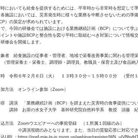
害時においても給食を提供するためには、平常時から非常時を想定して
、各施設においては、災害発生時に様々な業務を中断させないための準
BCP）の策定が求められています。
こで、今回の研修会では施設における業務継続計画（BCP）について学
ポイントや施設BCPと整合性を図り平時に取組むべき対策について情報
に研修会を開催します。
対象者 給食施設の従事者・管理者、地域で栄養改善事業に関わる管理
管理栄養士・栄養士、調理師・調理員、教職員・保育士及び食品納
日時 令和６年２月６日（火） １３時３０分～１５時００分 （受付
加方法 オンライン参加（Zoom）
内容 講演 「業務継続計画（BCP）を踏まえた災害時の食事提供につ
師 お茶の水女子大学 基幹研究院自然科学系 教授 須藤 紀
申込方法 Zoomウエビナーへの事前登録 （１所属１回線のみ）
講演視聴のみとなります。また、当日の質疑応答に対応でき
込URL：
https://pref-mie-lg-jp.zoom.us/webinar/register/WN_uIVBhv