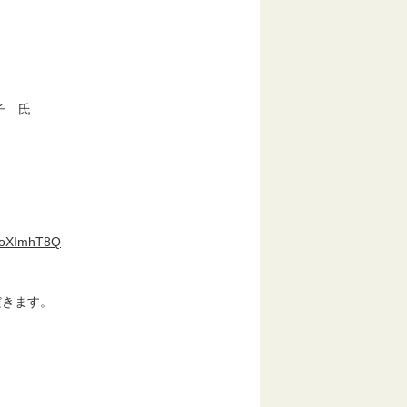
子 氏
ください。
FyoXImhT8Q
だきます。