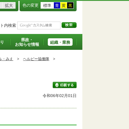
色の変更
拡大
標準
青
黄
黒
ト内検索
県政・
り
組織・業務
お知らせ情報
ル・みえ
>
ヘルピー協働隊
>
令和06年02月01日
印刷する