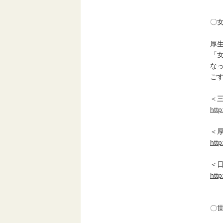
〇
厚
「
な
ご
＜
htt
＜
htt
＜
htt
〇