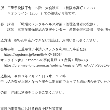
場所 三重県松阪庁舎 ６階 大会議室 （松阪市高町１３８）
オンライン（Zoom）での視聴が可能です。
内容 講演 「職場のメンタルヘルス対策（管理監督者の役割）」
師 三重産業保健総合支援センター 産業保健相談員 安保 明
申込方法 ※Web申込ができない場合は、お問い合わせ
会場参加：三重県電子申請システムを利用した事前登録
https://logoform.jp/form/8vMX/468034
オンライン参加：zoomへの事前登録（１所属１回線のみ）
https://pref-mie-lg-jp.zoom.us/webinar/register/WN_qAfqVItkS8eE
申込期限 令和６年２月２１日（水）１２時
申し込み数が上限となった場合は期日前であっても締め切らせていた
その他 詳細は
別添チラシ
をご覧ください。
三重県内事業所における自殺予防対策事業