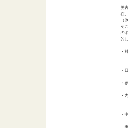
災
在
（
そ
の
的
・
（
・
・参
・
講
・
※
申