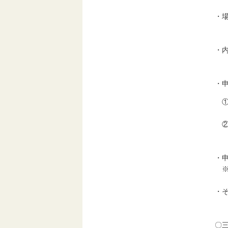
・
※
・
講
・
①
②
・
※
・
〇