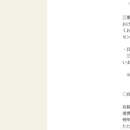
「
三
お
く
セン
・
三
い
※
〇
自
連
例
た