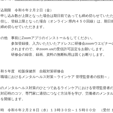
申込期限 令和６年２月２日（金）
申し込み数が上限となった場合は期日前であっても締め切らせていた
し、登録上限となった場合（オンライン:県内４５０回線）は、期日
め切らせていただきます。
その他 事前にZoomアプリのインストールをしてください。
加登録後、入力いただいたアドレスに研修会zoomウエビナー
れますので、＠zoom.usの受信許可設定をお願いします。
修会の録音、録画、資料の無断転用は固くお断りします。
令和５年度 松阪保健所 自殺対策研修会
職場におけるメンタルヘルス対策～ラインケア 管理監督者の役割～」
場のメンタルヘルス対策のひとつであるラインケアにおける管理監督者
談対応時のコツ、専門家に適切につなぐ方法等を学び、労働者のメンタ
会を開催します。
日時 令和６年２月２８日（水）１３時３０分～１５時００分 （受付 