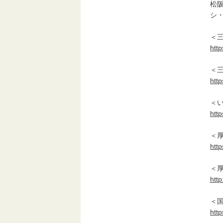
松
シ
＜
htt
＜
http
＜
http
＜
http
＜
http
＜
http