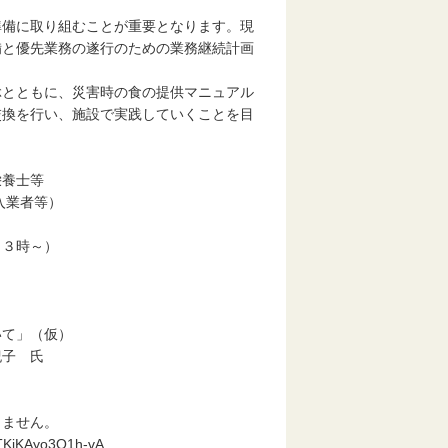
準備に取り組むことが重要となります。現
備と優先業務の遂行のための業務継続計画
ぶとともに、災害時の食の提供マニュアル
交換を行い、施設で実践していくことを目
栄養士等
入業者等）
１３時～）
いて」（仮）
子 氏
ません。
fdTKiKAyo3Q1h-vA