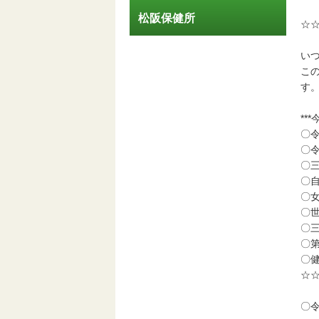
松阪保健所
☆
い
こ
す
**
〇
〇
〇
〇
〇
〇
〇
〇
〇
☆
〇