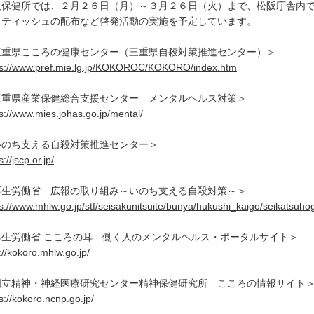
阪保健所では、２月２６日（月）～３月２６日（火）まで、松阪庁舎内
・ティッシュの配布など啓発活動の実施を予定しています。
三重県こころの健康センター（三重県自殺対策推進センター）＞
ps://www.pref.mie.lg.jp/KOKOROC/KOKORO/index.htm
三重県産業保健総合支援センター メンタルヘルス対策＞
s://www.mies.johas.go.jp/mental/
いのち支える自殺対策推進センター＞
s://jscp.or.jp/
厚生労働省 広報の取り組み～いのち支える自殺対策～＞
s://www.mhlw.go.jp/stf/seisakunitsuite/bunya/hukushi_kaigo/seikatsuho
厚生労働省 こころの耳 働く人のメンタルヘルス・ポータルサイト＞
://kokoro.mhlw.go.jp/
国立精神・神経医療研究センター精神保健研究所 こころの情報サイト
s://kokoro.ncnp.go.jp/