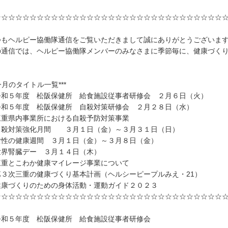
☆☆☆☆☆☆☆☆☆☆☆☆☆☆☆☆☆☆☆☆☆☆☆☆☆☆☆☆☆☆☆☆
つもヘルピー協働隊通信をご覧いただきまして誠にありがとうございま
の通信では、ヘルピー協働隊メンバーのみなさまに季節毎に、健康づく
。
*今月のタイトル一覧***
令和５年度 松阪保健所 給食施設従事者研修会 ２月６日（火）
令和５年度 松阪保健所 自殺対策研修会 ２月２８日（水）
三重県内事業所における自殺予防対策事業
自殺対策強化月間 ３月１日（金）～３月３１日（日）
女性の健康週間 ３月１日（金）～３月８日（金）
世界腎臓デー ３月１４日（木）
三重とこわか健康マイレージ事業について
第３次三重の健康づくり基本計画（ヘルシーピープルみえ・21）
健康づくりのための身体活動・運動ガイド２０２３
☆☆☆☆☆☆☆☆☆☆☆☆☆☆☆☆☆☆☆☆☆☆☆☆☆☆☆☆☆☆☆☆
令和５年度 松阪保健所 給食施設従事者研修会