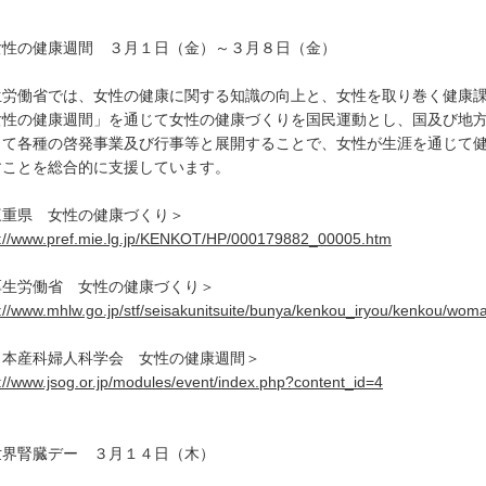
女性の健康週間 ３月１日（金）～３月８日（金）
生労働省では、女性の健康に関する知識の向上と、女性を取り巻く健康
女性の健康週間」を通じて女性の健康づくりを国民運動とし、国及び地
って各種の啓発事業及び行事等と展開することで、女性が生涯を通じて
すことを総合的に支援しています。
三重県 女性の健康づくり＞
p://www.pref.mie.lg.jp/KENKOT/HP/000179882_00005.htm
厚生労働省 女性の健康づくり＞
p://www.mhlw.go.jp/stf/seisakunitsuite/bunya/kenkou_iryou/kenkou/wom
日本産科婦人科学会 女性の健康週間＞
p://www.jsog.or.jp/modules/event/index.php?content_id=4
世界腎臓デー ３月１４日（木）