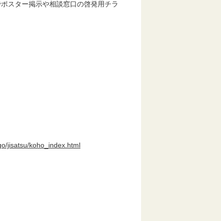
でポスター掲示や相談窓口の啓発用チラ
go/jisatsu/koho_index.html
＞