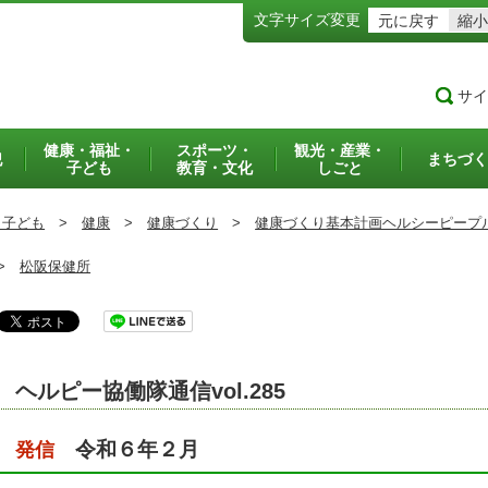
文字サイズ変更
元に戻す
縮小
サイ
健康・福祉・
スポーツ・
観光・産業・
犯
まちづく
子ども
教育・文化
しごと
・子ども
>
健康
>
健康づくり
>
健康づくり基本計画ヘルシーピープ
>
松阪保健所
ヘルピー協働隊通信vol.285
令和６年２月
発信