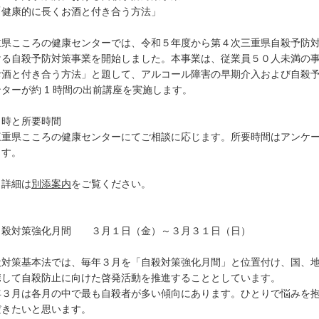
健康的に長くお酒と付き合う方法」
重県こころの健康センターでは、令和５年度から第４次三重県自殺予防
ける自殺予防対策事業を開始しました。本事業は、従業員５０人未満の
お酒と付き合う方法」と題して、アルコール障害の早期介入および自殺
ターが約 1 時間の出前講座を実施します。
日時と所要時間
重県こころの健康センターにてご相談に応じます。所要時間はアンケー
ます。
詳細は
別添案内
をご覧ください。
自殺対策強化月間 ３月１日（金）～３月３１日（日）
殺対策基本法では、毎年３月を「自殺対策強化月間」と位置付け、国、
携して自殺防止に向けた啓発活動を推進することとしています。
年３月は各月の中で最も自殺者が多い傾向にあります。ひとりで悩みを
だきたいと思います。