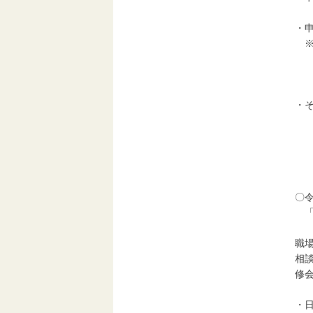
・
※
但
締
・
参
さ
研
〇
「
職
相
修
・