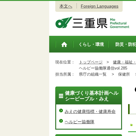
本文へ
Foreign Languages
三重県公式ウェブサイト
くらし・環境
防災・防
トップペ
ージ
現在位置：
トップページ
>
健康・福祉
ヘルピー協働隊通信vol.285
担当所属：
県庁の組織一覧 >
保健所 
健康づくり基本計画ヘル
シーピープル・みえ
みえの健康指標・健康寿命
ヘルピー協働隊