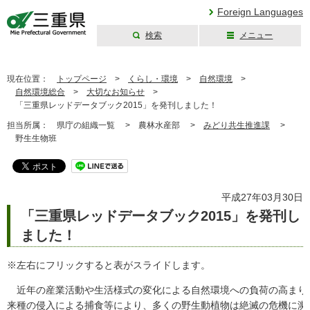
Foreign Languages
検索
メニュー
三重県公式ウェブ
サイト
現在位置：
トップページ
>
くらし・環境
>
自然環境
>
自然環境総合
>
大切なお知らせ
>
「三重県レッドデータブック2015」を発刊しました！
担当所属：
県庁の組織一覧 >
農林水産部 >
みどり共生推進課
>
野生生物班
平成27年03月30日
「三重県レッドデータブック2015」を発刊し
ました！
※左右にフリックすると表がスライドします。
近年の産業活動や生活様式の変化による自然環境への負荷の高まり
来種の侵入による捕食等により、多くの野生動植物は絶滅の危機に瀕