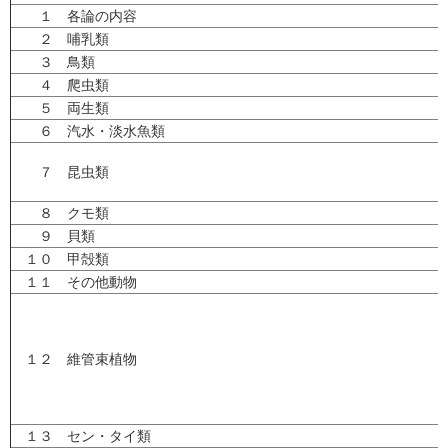
１ 各論の内容
２ 哺乳類
３ 鳥類
４ 爬虫類
５ 両生類
６ 汽水・淡水魚類
７ 昆虫類
８ クモ類
９ 貝類
１０ 甲殻類
１１ その他動物
１２ 維管束植物
１３ セン・タイ類