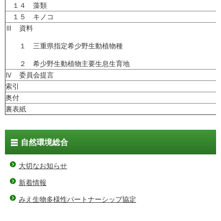
１４ 藻類
１５ キノコ
Ⅲ 資料
１ 三重県指定希少野生動植物種
２ 希少野生動植物主要生息生育地
Ⅳ 委員会提言
索引
奥付
裏表紙
自然環境総合
大切なお知らせ
新着情報
みえ生物多様性パートナーシップ協定