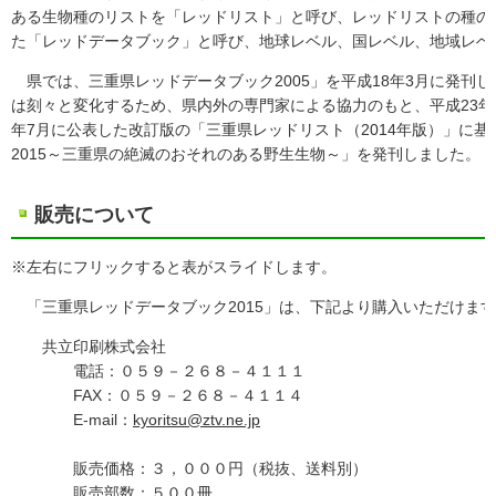
ある生物種のリストを「レッドリスト」と呼び、レッドリストの種の
た「レッドデータブック」と呼び、地球レベル、国レベル、地域レベ
県では、三重県レッドデータブック2005」を平成18年3月に発刊
は刻々と変化するため、県内外の専門家による協力のもと、平成23年
年7月に公表した改訂版の「三重県レッドリスト（2014年版）」に
2015～三重県の絶滅のおそれのある野生生物～」を発刊しました。
販売について
※左右にフリックすると表がスライドします。
「三重県レッドデータブック2015」は、下記より購入いただけま
共立印刷株式会社
電話：０５９－２６８－４１１１
FAX：０５９－２６８－４１１４
E-mail：
kyoritsu@ztv.ne.jp
販売価格：３，０００円（税抜、送料別）
販売部数：５００冊