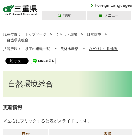
Foreign Languages
検索
メニュー
三重県公式ウェブ
サイト
現在位置：
トップページ
>
くらし・環境
>
自然環境
>
自然環境総合
担当所属：
県庁の組織一覧 >
農林水産部 >
みどり共生推進課
自然環境総合
更新情報
※左右にフリックすると表がスライドします。
日付
表題