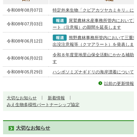
令和08年08月07日
特定外来生物「クビアカツヤカミキリ」に
尾鷲農林水産事務所管内において
令和08年07月03日
ート（注意報）の期間を延長します
熊野農林事務所管内において三重
令和08年06月12日
出没注意報等（クマアラート）を発表しま
令和８年度里地里山保全活動にかかる補助
令和08年06月02日
す
令和08年05月29日
ハシボソミズナギドリの海岸漂着について
以前の更新情報
大切なお知らせ
新着情報
みえ生物多様性パートナーシップ協定
大切なお知らせ