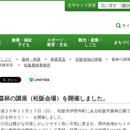
文字サイズ変更
元に戻す
縮小
サイ
健康・福祉・
スポーツ・
観光・産業・
犯
まちづく
子ども
教育・文化
しごと
・しごと
>
森林・林業
>
林業普及
>
松阪地域の情報
>
森林の講座
務所等 >
松阪農林事務所
森林の講座（松阪会場）を開催しました。
成２５年１１月１７日（日）、松阪市伊勢寺町にある松阪市森林公園で
時計を作ろう！～ を開催しました。
の日は暖かな日差しがふりそそぐ良い天気に恵まれ、県内各地から１０