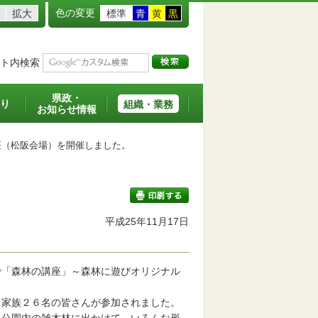
色の変更
拡大
標準
青
黄
黒
ト内検索
県政・
り
組織・業務
お知らせ情報
（松阪会場）を開催しました。
平成25年11月17日
印刷する
「森林の講座」～森林に遊びオリジナル
家族２６名の皆さんが参加されました。