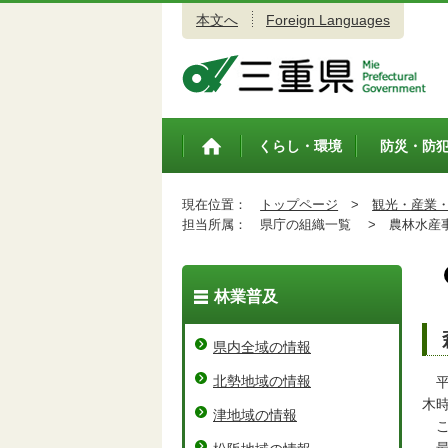
本文へ
Foreign Languages
三重県公式ウェブサイト
くらし・環境
防災・防
トップペ
ージ
現在位置：
トップページ
>
観光・産業
担当所属：
県庁の組織一覧 >
農林水産事
林業普及
県内全域の情報
北勢地域の情報
平
木
津地域の情報
こ