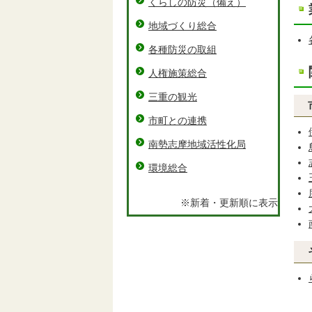
くらしの防災（備え）
地域づくり総合
各種防災の取組
人権施策総合
三重の観光
市町との連携
南勢志摩地域活性化局
環境総合
※新着・更新順に表示