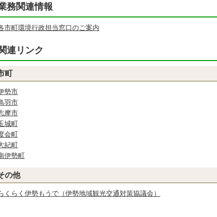
業務関連情報
各市町環境行政担当窓口のご案内
関連リンク
市町
伊勢市
鳥羽市
志摩市
玉城町
度会町
大紀町
南伊勢町
その他
らくらく伊勢もうで（伊勢地域観光交通対策協議会）