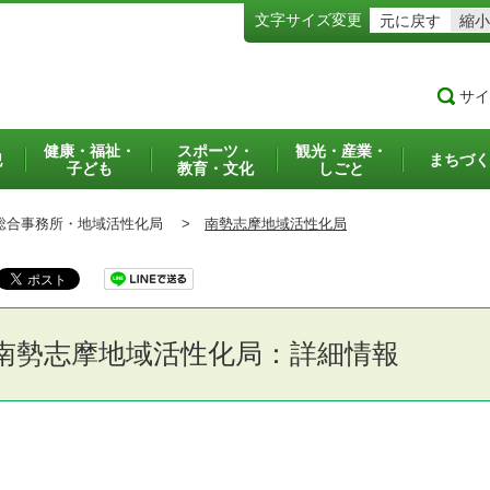
文字サイズ変更
元に戻す
縮小
サイ
健康・福祉・
スポーツ・
観光・産業・
犯
まちづく
子ども
教育・文化
しごと
合事務所・地域活性化局 >
南勢志摩地域活性化局
南勢志摩地域活性化局：詳細情報