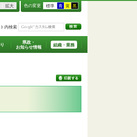
色の変更
拡大
標準
青
黄
黒
ト内検索
県政・
り
組織・業務
お知らせ情報
印刷する