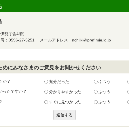
先
局
（伊勢庁舎4階）
：0596-27-5251
メールアドレス：
nchiiki@pref.mie.lg.jp
ためにみなさまのご意見をお聞かせください
たか？
充分だった
ふつう
かったですか？
分かりやすかった
ふつう
？
すぐに見つかった
ふつう