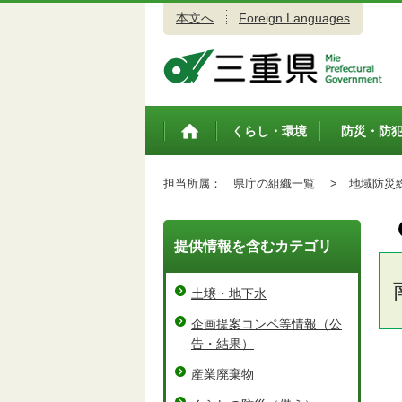
本文へ
Foreign Languages
三重県公式ウェブサイト
くらし・環境
防災・防
トップペ
ージ
担当所属：
県庁の組織一覧 >
地域防災総
提供情報を含むカテゴリ
土壌・地下水
企画提案コンペ等情報（公
告・結果）
産業廃棄物