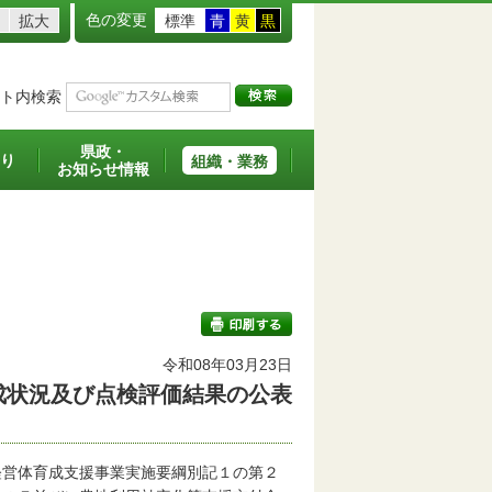
色の変更
拡大
標準
青
黄
黒
ト内検索
県政・
り
組織・業務
お知らせ情報
令和08年03月23日
成状況及び点検評価結果の公表
印刷する
営体育成支援事業実施要綱別記１の第２