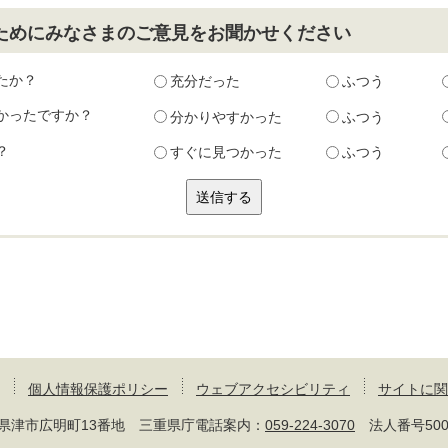
ためにみなさまのご意見をお聞かせください
たか？
充分だった
ふつう
かったですか？
分かりやすかった
ふつう
？
すぐに見つかった
ふつう
個人情報保護ポリシー
ウェブアクセシビリティ
サイトに関
 三重県津市広明町13番地 三重県庁電話案内：
059-224-3070
法人番号50000