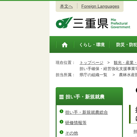
本文へ
Foreign Languages
三重県公式ウェブサイト
くらし・環境
防災・防
トップペ
ージ
現在位置：
トップページ
>
観光・産業
担い手確保・経営強化支援事業等
担当所属：
県庁の組織一覧 >
農林水産
担い手・新規就農
担い手・新規就農総合
研修情報等
担
その他