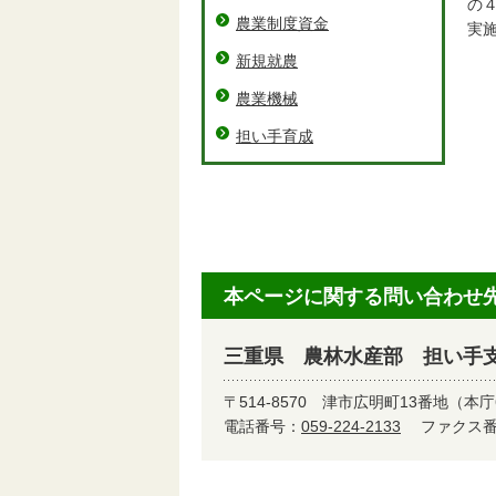
の
農業制度資金
実
新規就農
農業機械
担
経
担い手育成
強
農
本ページに関する問い合わせ
三重県 農林水産部 担い手
〒514-8570
津市広明町13番地（本庁
電話番号：
059-224-2133
ファクス番号