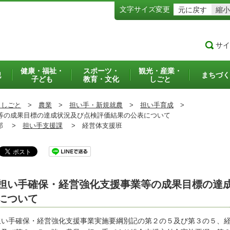
文字サイズ変更
元に戻す
縮小
サイ
健康・福祉・
スポーツ・
観光・産業・
犯
まちづく
子ども
教育・文化
しごと
・しごと
>
農業
>
担い手・新規就農
>
担い手育成
>
の成果目標の達成状況及び点検評価結果の公表について
部 >
担い手支援課
>
経営体支援班
担い手確保・経営強化支援事業等の成果目標の達
について
い手確保・経営強化支援事業実施要綱別記の第２の５及び第３の５、経