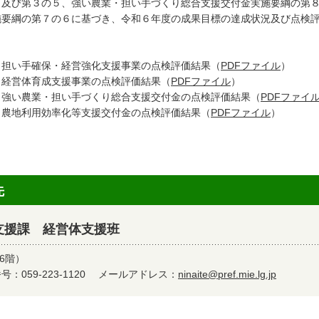
４及び第３の５、強い農業・担い手づくり総合支援交付金実施要綱の第
施要綱の第７の６に基づき、令和６年度の成果目標の達成状況及び点検
い手確保・経営強化支援事業の点検評価結果（
PDFファイル
）
営体育成支援事業の点検評価結果（
PDFファイル
）
い農業・担い手づくり総合支援交付金の点検評価結果（
PDFファイ
地利用効率化等支援交付金の点検評価結果（
PDFファイル
）
先
支援課 経営体支援班
6階）
：059-223-1120
メールアドレス：
ninaite@pref.mie.lg.jp