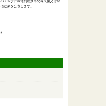
８の７並びに農地利用効率化等支援交付金
評価結果を公表します。
ル
）