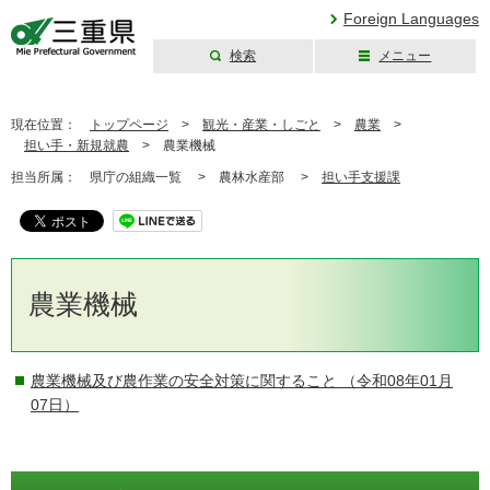
Foreign Languages
検索
メニュー
三重県公式ウェブ
サイト
現在位置：
トップページ
>
観光・産業・しごと
>
農業
>
担い手・新規就農
>
農業機械
担当所属：
県庁の組織一覧 >
農林水産部 >
担い手支援課
農業機械
農業機械及び農作業の安全対策に関すること
（令和08年01月
07日）