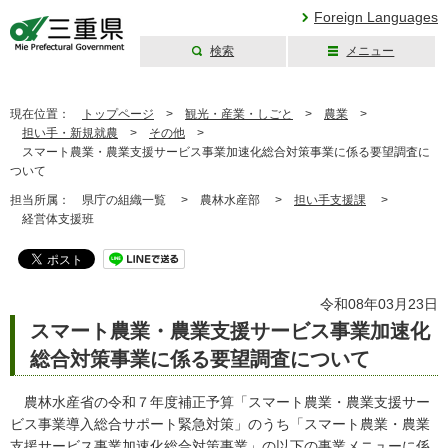
Foreign Languages
検索
メニュー
三重県公式ウェブ
サイト
現在位置：
トップページ
>
観光・産業・しごと
>
農業
>
担い手・新規就農
>
その他
>
スマート農業・農業支援サービス事業加速化総合対策事業に係る要望調査に
ついて
担当所属：
県庁の組織一覧 >
農林水産部 >
担い手支援課
>
経営体支援班
令和08年03月23日
スマート農業・農業支援サービス事業加速化
総合対策事業に係る要望調査について
農林水産省の令和７年度補正予算「スマート農業・農業支援サー
ビス事業導入総合サポート緊急対策」のうち「スマート農業・農業
支援サービス事業加速化総合対策事業」の以下の事業メニューに係