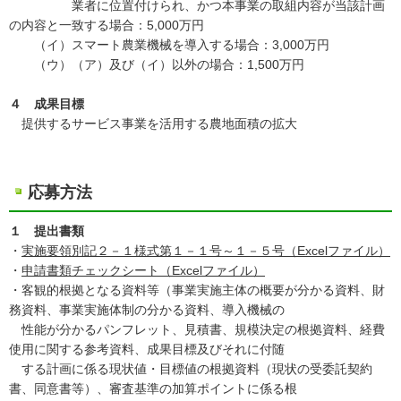
業者に位置付けられ、かつ本事業の取組内容が当該計画
の内容と一致する場合：5,000万円
（イ）スマート農業機械を導入する場合：3,000万円
（ウ）（ア）及び（イ）以外の場合：1,500万円
４ 成果目標
提供するサービス事業を活用する農地面積の拡大
応募方法
１ 提出書類
・
実施要領別記２－１様式第１－１号～１－５号（Excelファイル）
・
申請書類チェックシート（Excelファイル）
・客観的根拠となる資料等（事業実施主体の概要が分かる資料、財
務資料、事業実施体制の分かる資料、導入機械の
性能が分かるパンフレット、見積書、規模決定の根拠資料、経費
使用に関する参考資料、成果目標及びそれに付随
する計画に係る現状値・目標値の根拠資料（現状の受委託契約
書、同意書等）、審査基準の加算ポイントに係る根