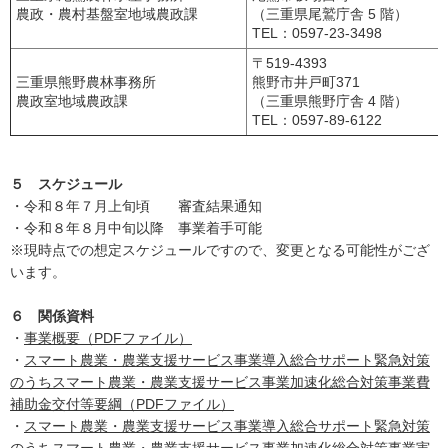
農政・農村基盤室地域農政課
（三重県尾鷲庁舎 5 階）
TEL：0597-23-3498
〒519-4393
三重県熊野農林事務所
熊野市井戸町371
農政室地域農政課
（三重県熊野庁舎 4 階）
TEL：0597-89-6122
５ スケジュール
・令和８年７月上旬頃 審査結果通知
・令和８年８月中旬以降 事業着手可能
※現時点での想定スケジュールですので、変更となる可能性がござ
います。
６ 関係資料
・
事業概要（PDFファイル）
・
スマート農業・農業支援サービス事業導入総合サポート緊急対策
のうちスマート農業・農業支援サービス事業加速化総合対策事業費
補助金交付等要綱（PDFファイル）
・
スマート農業・農業支援サービス事業導入総合サポート緊急対策