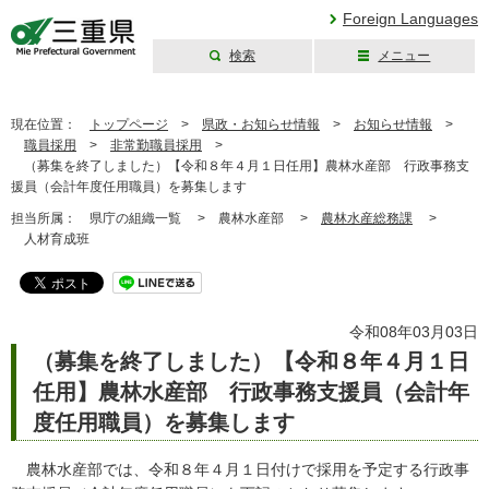
Foreign Languages
検索
メニュー
三重県公式ウェブ
サイト
現在位置：
トップページ
>
県政・お知らせ情報
>
お知らせ情報
>
職員採用
>
非常勤職員採用
>
（募集を終了しました）【令和８年４月１日任用】農林水産部 行政事務支
援員（会計年度任用職員）を募集します
担当所属：
県庁の組織一覧 >
農林水産部 >
農林水産総務課
>
人材育成班
令和08年03月03日
（募集を終了しました）【令和８年４月１日
任用】農林水産部 行政事務支援員（会計年
度任用職員）を募集します
農林水産部では、令和８年４月１日付けで採用を予定する行政事