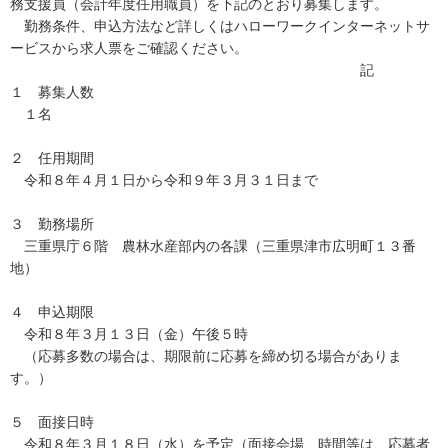
務支援員（会計年度任用職員）を下記のとおり募集します。
勤務条件、申込方法など詳しくはハローワークインターネットサ
ービスから求人票をご確認ください。
記
１ 募集人数
１名
２ 任用期間
令和８年４月１日から令和９年３月３１日まで
３ 勤務場所
三重県庁６階 農林水産部内の各課（三重県津市広明町１３番
地）
４ 申込期限
令和８年３月１３日（金）午後５時
（応募多数の場合は、期限前に応募を締め切る場合がありま
す。）
５ 面接日時
令和８年３月１８日（水）を予定（面接会場、時間等は、応募者