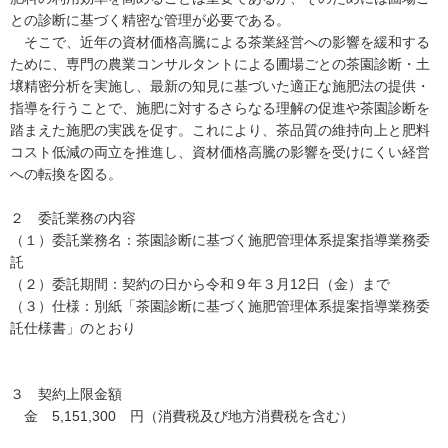
との診断に基づく精密な管理が必要である。
そこで、近年の資材価格高騰による茶業経営への影響を緩和する
ために、専門の農業コンサルタントによる圃場ごとの茶園診断・土
壌精密分析を実施し、最新の知見に基づいた適正な施肥法の提供・
指導を行うことで、施肥に対するさらなる理解の促進や茶園診断を
踏まえた施肥の実践を促す。これにより、茶品質の維持向上と肥料
コスト低減の両立を推進し、資材価格高騰の影響を受けにくい経営
への転換を図る。
２ 委託業務の内容
（１）委託業務名：茶園診断に基づく施肥管理体系提案指導業務委
託
（２）委託期間：契約の日から令和９年３月12日（金）まで
（３）仕様：別紙「茶園診断に基づく施肥管理体系提案指導業務委
託仕様書」のとおり
３ 契約上限金額
金 5,151,300 円（消費税及び地方消費税を含む）