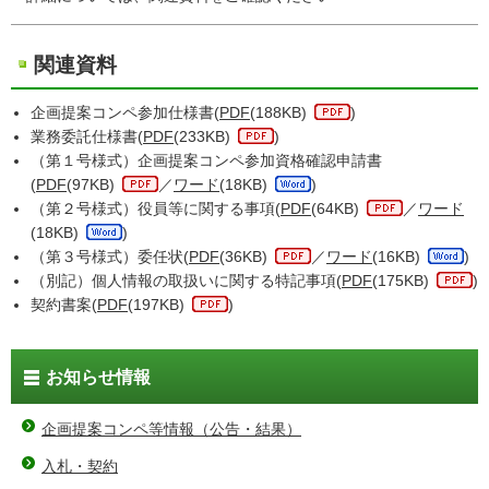
関連資料
企画提案コンペ参加仕様書(
PDF
(188KB)
)
業務委託仕様書(
PDF
(233KB)
)
（第１号様式）企画提案コンペ参加資格確認申請書
(
PDF
(97KB)
／
ワード
(18KB)
)
（第２号様式）役員等に関する事項(
PDF
(64KB)
／
ワード
(18KB)
)
（第３号様式）委任状(
PDF
(36KB)
／
ワード
(16KB)
)
（別記）個人情報の取扱いに関する特記事項(
PDF
(175KB)
)
契約書案(
PDF
(197KB)
)
お知らせ情報
企画提案コンペ等情報（公告・結果）
入札・契約