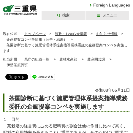
Foreign Languages
検索
メニュー
三重県公式ウェブ
サイト
現在位置：
トップページ
>
県政・お知らせ情報
>
お知らせ情報
>
企画提案コンペ等情報（公告・結果）
>
茶園診断に基づく施肥管理体系提案指導業務委託の企画提案コンペを実施し
ます
担当所属：
県庁の組織一覧 >
農林水産部 >
農産園芸課
>
伊勢茶振興班
令和08年05月11日
茶園診断に基づく施肥管理体系提案指導業務
委託の企画提案コンペを実施します
１ 目的
茶栽培の経営費に占める肥料費の割合は他の作目に比べて高く、
肥料の利用効率を高めることは重要であるが、そのためには圃場ご