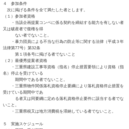
４ 参加条件
次に掲げる条件を全て満たした者とします。
（１）参加者資格
・当該企画提案コンペに係る契約を締結する能力を有しない者
又は破産者で復権を得
ない者でないこと。
・暴力団員による不当な行為の防止等に関する法律（平成３年
法律第77号）第32条
第１項各号に掲げる者でないこと
（２）最優秀提案者資格
・三重県建設工事等資格（指名）停止措置要領により資格（指
名）停止を受けている
期間中である者でないこと。
・三重県物件関係落札資格停止要綱により落札資格停止措置を
受けている期間中であ
る者又は同要綱に定める落札資格停止要件に該当する者でな
いこと。
・三重県税又は地方消費税を滞納している者でないこと。
５ 実施スケジュール