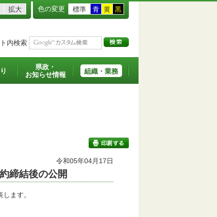
色の変更
拡大
標準
青
黄
黒
ト内検索
県政・
り
組織・業務
お知らせ情報
令和05年04月17日
約締結後の公開
印刷する
表します。