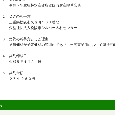
令和５年度農林水産省所管国有財産除草業務
２ 契約の相手方
三重県松阪市久保町１６１番地
公益社団法人松阪市シルバー人材センター
３ 契約の相手方とした理由
見積価格が予定価格の範囲内であり、当該事業所において履行可能
４ 契約締結日
令和５年４月２１日
５ 契約金額
２７４,２６０円
先