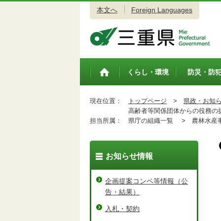
本文へ
Foreign Languages
三重県公式ウェブサイト
くらし・環境
防災・防
トップペ
ージ
現在位置：
トップページ
>
県政・お知
高齢者等関係団体からの役務の
担当所属：
県庁の組織一覧 >
農林水産事
お知らせ情報
企画提案コンペ等情報（公
告・結果）
入札・契約