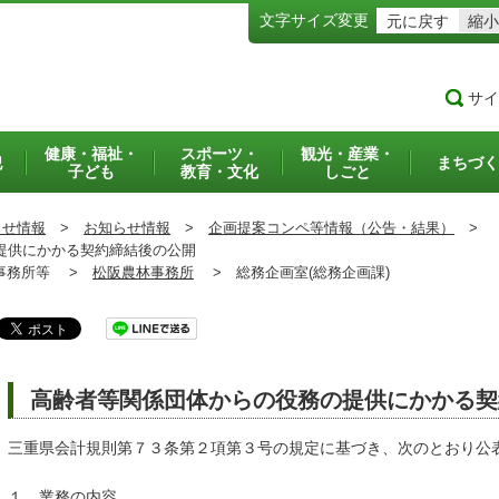
文字サイズ変更
元に戻す
縮小
サイ
健康・福祉・
スポーツ・
観光・産業・
犯
まちづく
子ども
教育・文化
しごと
らせ情報
>
お知らせ情報
>
企画提案コンペ等情報（公告・結果）
>
提供にかかる契約締結後の公開
務所等 >
松阪農林事務所
>
総務企画室(総務企画課)
高齢者等関係団体からの役務の提供にかかる契
三重県会計規則第７３条第２項第３号の規定に基づき、次のとおり公
１ 業務の内容