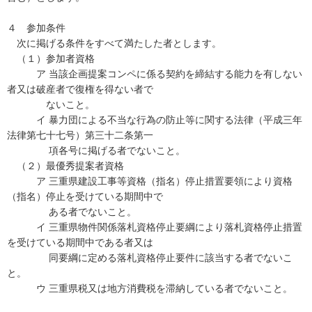
４ 参加条件
次に掲げる条件をすべて満たした者とします。
（１）参加者資格
ア 当該企画提案コンペに係る契約を締結する能力を有しない
者又は破産者で復権を得ない者で
ないこと。
イ 暴力団による不当な行為の防止等に関する法律（平成三年
法律第七十七号）第三十二条第一
項各号に掲げる者でないこと。
（２）最優秀提案者資格
ア 三重県建設工事等資格（指名）停止措置要領により資格
（指名）停止を受けている期間中で
ある者でないこと。
イ 三重県物件関係落札資格停止要綱により落札資格停止措置
を受けている期間中である者又は
同要綱に定める落札資格停止要件に該当する者でないこ
と。
ウ 三重県税又は地方消費税を滞納している者でないこと。