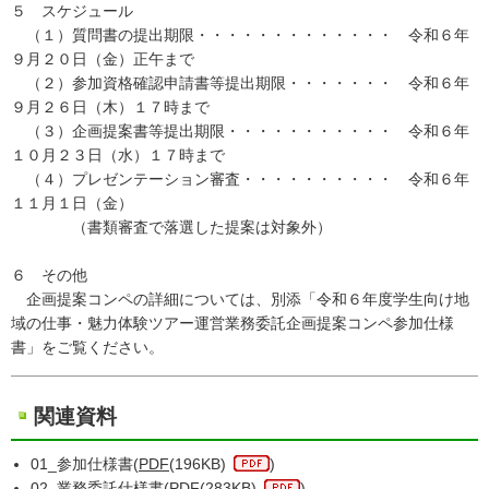
５ スケジュール
（１）質問書の提出期限・・・・・・・・・・・・・ 令和６年
９月２０日（金）正午まで
（２）参加資格確認申請書等提出期限・・・・・・・ 令和６年
９月２６日（木）１７時まで
（３）企画提案書等提出期限・・・・・・・・・・・ 令和６年
１０月２３日（水）１７時まで
（４）プレゼンテーション審査・・・・・・・・・・ 令和６年
１１月１日（金）
（書類審査で落選した提案は対象外）
６ その他
企画提案コンペの詳細については、別添「令和６年度学生向け地
域の仕事・魅力体験ツアー運営業務委託企画提案コンペ参加仕様
書」をご覧ください。
関連資料
01_参加仕様書(
PDF
(196KB)
)
02_業務委託仕様書(
PDF
(283KB)
)