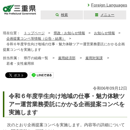
Foreign Languages
検索
メニュー
三重県公式ウェブ
サイト
現在位置：
トップページ
>
県政・お知らせ情報
>
お知らせ情報
>
企画提案コンペ等情報（公告・結果）
>
令和６年度学生向け地域の仕事・魅力体験ツアー運営業務委託にかかる企画
提案コンペを実施します
担当所属：
県庁の組織一覧 >
雇用経済部
>
雇用対策課
>
若者・女性雇用班
令和06年09月12日
令和６年度学生向け地域の仕事・魅力体験ツ
アー運営業務委託にかかる企画提案コンペを
実施します
次のとおり企画提案コンペを実施します。内容等の詳細について