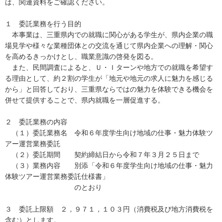
は、関連資料をご確認ください。
１ 委託業務を行う目的
本事業は、三重県内での就職に関心がある学生が、県内企業の職
場見学や様々な業種団体との交流を通じて県内企業への理解・関心
を高めるきっかけとし、職業意識の啓発を図る。
また、民間調査によると、Ｕ・Ｉターンや地方での就職を希望す
る理由として、約２割の学生が「地元や地元の求人に魅力を感じる
から」と回答しており、三重県ならではの魅力を体験できる機会を
併せて提供することで、県内就職を一層促進する。
２ 委託業務の内容
（１）委託業務名 令和６年度学生向け地域の仕事・魅力体験ツ
アー運営業務委託
（２）委託期間 契約締結日から令和７年３月２５日まで
（３）業務内容 別添「令和６年度学生向け地域の仕事・魅力
体験ツアー運営業務委託仕様書」
のとおり
３ 委託上限額 ２，９７１，１０３円（消費税及び地方消費税を
含む）とします。