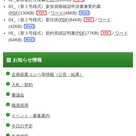
03_（第１号様式）参加資格確認申請書兼誓約書
(
PDF
(130KB)
／
ワード
(48KB)
)
04_（第２号様式）委任状(
PDF
(84KB)
／
ワード
(42KB)
)
05_（第３号様式）契約実績証明書(
PDF
(77KB)
／
ワード
(64KB)
)
お知らせ情報
企画提案コンペ等情報（公告・結果）
入札・契約
審議会
職員採用
イベント・募集案内
今日の予定