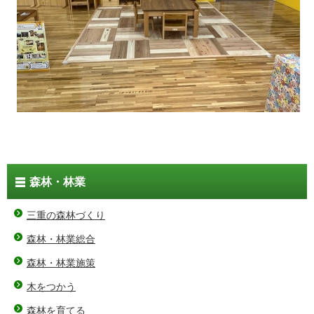
森林・林業
三重の森林づくり
森林・林業総合
森林・林業施策
木をつかう
森林を育てる