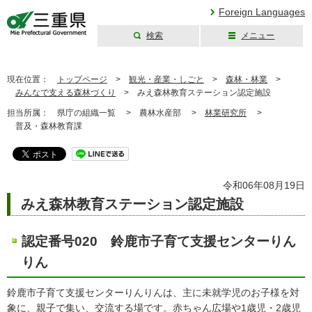
Foreign Languages
検索
メニュー
三重県公式ウェブ
サイト
現在位置：
トップページ
>
観光・産業・しごと
>
森林・林業
>
みんなで支える森林づくり
>
みえ森林教育ステーション認定施設
担当所属：
県庁の組織一覧 >
農林水産部 >
林業研究所
>
普及・森林教育課
令和06年08月19日
みえ森林教育ステーション認定施設
認定番号020 鈴鹿市子育て支援センターりん
りん
鈴鹿市子育て支援センターりんりんは、主に未就学児のお子様を対
象に、親子で集い、交流する場です。赤ちゃん広場や1歳児・2歳児