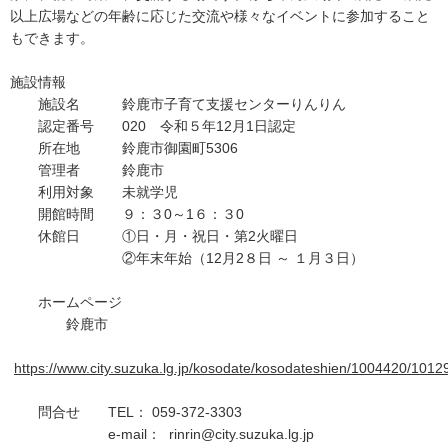
以上広場などの年齢に応じた交流や様々なイベントに参加すること
もできます。
施設情報
施設名 鈴鹿市子育て支援センターりんりん
認定番号 020 令和５年12月1日認定
所在地 鈴鹿市御園町5306
管理者 鈴鹿市
利用対象 未就学児
開館時間 ９：３0～1６：３0
休館日 ①日・月・祝日・第2火曜日
②年末年始（12月2８日 ～ １月３日）
ホームページ
鈴鹿市
https://www.city.suzuka.lg.jp/kosodate/kosodateshien/1004420/1012
問合せ TEL： 059-372-3303
e-mail： rinrin@city.suzuka.lg.jp