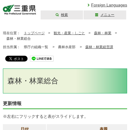
Foreign Languages
検索
メニュー
三重県公式ウェブ
サイト
現在位置：
トップページ
>
観光・産業・しごと
>
森林・林業
>
森林・林業総合
担当所属：
県庁の組織一覧 >
農林水産部 >
森林・林業経営課
森林・林業総合
更新情報
※左右にフリックすると表がスライドします。
日付
表題