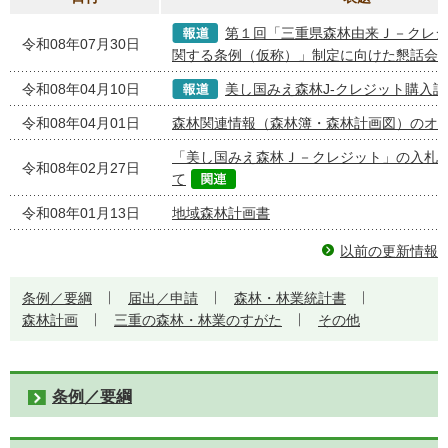
第１回「三重県森林由来Ｊ－クレ
令和08年07月30日
関する条例（仮称）」制定に向けた懇話会
令和08年04月10日
美し国みえ森林J-クレジット購入
令和08年04月01日
森林関連情報（森林簿・森林計画図）のオ
「美し国みえ森林Ｊ－クレジット」の入札
令和08年02月27日
て
令和08年01月13日
地域森林計画書
以前の更新情報
条例／要綱
届出／申請
森林・林業統計書
森林計画
三重の森林・林業のすがた
その他
条例／要綱