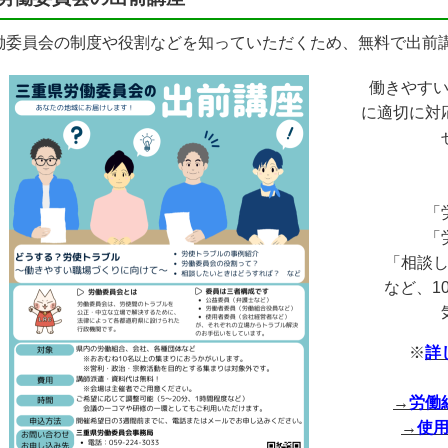
働委員会の制度や役割などを知っていただくため、無料で出前
働きやす
に適切に対
「
「
「相談
など、1
※
詳
→
労働
→
使