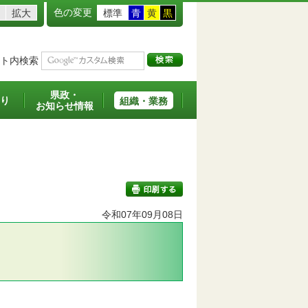
色の変更
拡大
標準
青
黄
黒
ト内検索
県政・
り
組織・業務
お知らせ情報
令和07年09月08日
印刷する