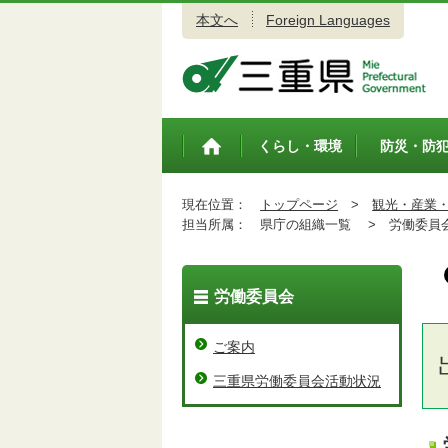
本文へ
Foreign Languages
三重県公式ウェブサイト
くらし・環境
防災・防
トップペ
ージ
現在位置：
トップページ
>
観光・産業
担当所属：
県庁の組織一覧 >
労働委員
労働委員会
ご案内
三重県労働委員会活動状況