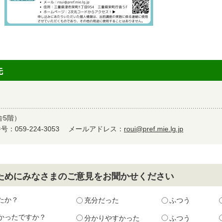
先
舎5階）
：059-224-3053
メールアドレス：
roui@pref.mie.lg.jp
ためにみなさまのご意見をお聞かせください
たか？
充分だった
ふつう
かったですか？
分かりやすかった
ふつう