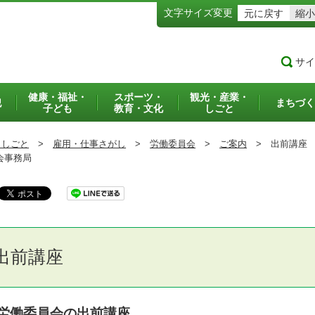
文字サイズ変更
元に戻す
縮小
サイ
健康・福祉・
スポーツ・
観光・産業・
犯
まちづく
子ども
教育・文化
しごと
・しごと
>
雇用・仕事さがし
>
労働委員会
>
ご案内
>
出前講座
会事務局
出前講座
労働委員会の出前講座