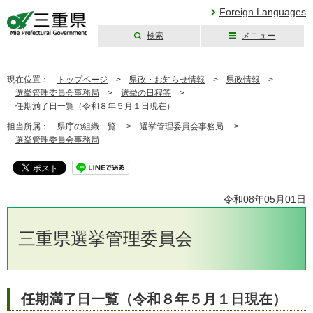
Foreign Languages
検索
メニュー
三重県公式ウェブ
サイト
現在位置：
トップページ
>
県政・お知らせ情報
>
県政情報
>
選挙管理委員会事務局
>
選挙の日程等
>
任期満了日一覧（令和８年５月１日現在）
担当所属：
県庁の組織一覧 >
選挙管理委員会事務局 >
選挙管理委員会事務局
令和08年05月01日
三重県選挙管理委員会
任期満了日一覧（令和８年５月１日現在）